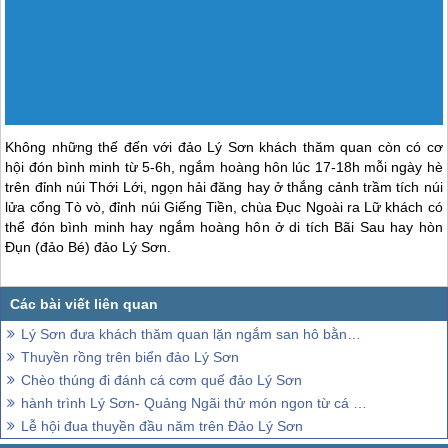
Không những thế đến với
đảo Lý Sơn
khách thăm quan còn có cơ
hội đón bình minh từ 5-6h, ngắm hoàng hôn lúc 17-18h mỗi ngày hè
trên đỉnh núi Thới Lới, ngọn hải đăng hay ở thắng cảnh trầm tích núi
lửa cổng Tò vò, đỉnh núi Giếng Tiền, chùa Đục Ngoài ra Lữ khách có
thể đón bình minh hay ngắm hoàng hôn ở di tích Bãi Sau hay hòn
Đụn (đảo Bé)
đảo Lý Sơn
.
Lý Sơn đưa khách thăm quan lặn ngắm san hô bằng thuyền thúng ở đảo Bé
Thuyền rồng trên biển đảo Lý Sơn
Chèo thúng đi đánh cá cơm quế đảo Lý Sơn
hành trình Lý Sơn- Quảng Ngãi thử món ngon từ cá thửng
Lễ hội đua thuyền đầu năm trên Đảo Lý Sơn