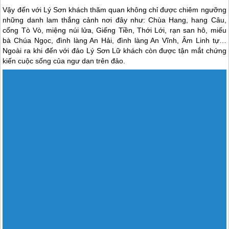
Vậy đến với
Lý Sơn
khách thăm quan không chỉ được chiêm ngưỡng
những danh lam thắng cảnh nơi đây như: Chùa Hang, hang Câu,
cổng Tò Vò, miệng núi lửa, Giếng Tiền, Thới Lới, rạn san hô, miếu
bà Chúa Ngọc, đình làng An Hải, đình làng An Vĩnh, Âm Linh tự…
Ngoài ra khi đến với
đảo Lý Sơn
Lữ khách còn được tận mắt chứng
kiến cuộc sống của ngư dan trên đảo.