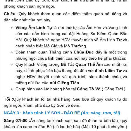
Trưa :
Đến
Đảo Lý Sơn
, quý khách ăn trưa tại nhà hàng. Nhận
phòng khách sạn nghỉ ngơi.
Chiều :
Qúy khách tham quan các điểm thăm quan nổi tiếng và
đặc sắc nhất của nơi này.
Viếng Âm Linh Tự
là nơi thờ tự các Âm Hồn và Vong Linh
của các dân binh trong cai đội Hoàng Sa Kiêm Quản Bắc
Hải. Quý khách sẽ nghe HDV thuyết minh về Âm Linh Tự và
cách phân biệt Mộ Gió và Mộ Thường.
Đoàn tham quan Thắng cảnh
Chùa Đục
đây là một trong
những ngôi chùa linh thiên của nơi này theo hệ phái khất sĩ.
Quý khách Viếng tượng
Bồ Tát Quan Thế Âm
cao nhất nơi
này, chinh phục 145 bậc thang để đến với
đỉnh Liêm Tự
và
nghe HDV thuyết minh về quá trình hình thành chùa và
miệng núi lửa của
núi Giếng Tiên
.
Chụp hình vào lúc hoàng hôn tại
Cổng Tò Vò
( Cổng Trời ).
Tối :
Qúy khách ăn tối tại nhà hàng. Sau bữa tối quý khách tự do
nghỉ ngơi, khám phá
đảo Lý Sơn
về đêm.
NGÀY 3 : hành trình LÝ SƠN - ĐẢO BÉ
(Ăn: sáng, trưa, tối)
Sáng 07h00 :
Ăn sáng tại khách sạn, sau đó đoàn ra bến tàu, quý
khách lên cano ra đảo Bé (cù lao bờ bãi) (Mất 10 phút di chuyển )