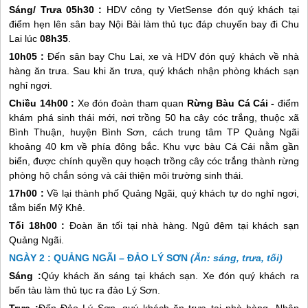
Sáng/ Trưa 05h30 :
HDV công ty VietSense đón quý khách tại
điểm hẹn lên sân bay Nội Bài làm thủ tục đáp chuyến bay đi Chu
Lai lúc
08h35
.
10h05 :
Đến sân bay Chu Lai, xe và HDV đón quý khách về nhà
hàng ăn trưa. Sau khi ăn trưa, quý khách nhận phòng khách sạn
nghỉ ngơi.
Chiều 14h00 :
Xe đón đoàn tham quan
Rừng Bàu Cá Cái -
điểm
khám phá sinh thái mới, nơi trồng 50 ha cây cóc trắng, thuộc xã
Bình Thuận, huyện Bình Sơn, cách trung tâm TP Quảng Ngãi
khoảng 40 km về phía đông bắc. Khu vực bàu Cá Cái nằm gần
biển, được chính quyền quy hoạch trồng cây cóc trắng thành rừng
phòng hộ chắn sóng và cải thiện môi trường sinh thái.
17h00 :
Về lại thành phố Quảng Ngãi, quý khách tự do nghỉ ngơi,
tắm biển Mỹ Khê.
Tối 18h00 :
Đoàn ăn tối tại nhà hàng. Ngủ đêm tại khách sạn
Quảng Ngãi.
NGÀY 2 : QUẢNG NGÃI – ĐẢO LÝ SƠN
(Ăn: sáng, trưa, tối)
Sáng :
Qúy khách ăn sáng tại khách sạn. Xe đón quý khách ra
bến tàu làm thủ tục ra
đảo Lý Sơn
.