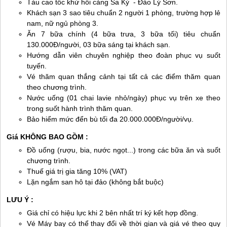
Tàu cao tốc khứ hồi cảng Sa Kỳ -
Đảo Lý Sơn
.
Khách sạn 3 sao tiêu chuẩn 2 người 1 phòng, trường hợp lẻ
nam, nữ ngủ phòng 3.
Ăn 7 bữa chính (4 bữa trưa, 3 bữa tối) tiêu chuẩn
130.000Đ/người, 03 bữa sáng tại khách sạn.
Hướng dẫn viên chuyên nghiệp theo đoàn phục vụ suốt
tuyến.
Vé thăm quan thắng cảnh tại tất cả các điểm thăm quan
theo chương trình.
Nước uống (01 chai lavie nhỏ/ngày) phục vụ trên xe theo
trong suốt hành trình thăm quan.
Bảo hiểm mức đển bù tối đa 20.000.000Đ/người/vụ.
Giá KHÔNG BAO GỒ​M :
Đồ uống (rượu, bia, nước ngọt...) trong các bữa ăn và suốt
chương trình.
Thuế giá trị gia tăng 10% (VAT)
Lặn ngắm san hô tại đảo (không bắt buộc)
LƯU Ý :
Giá chỉ có hiệu lực khi 2 bên nhất trí ký kết hợp đồng.
Vé Máy bay có thể thay đổi về thời gian và giá vé theo quy