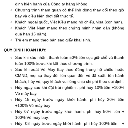
định hiện hành của Công ty hàng không.
Chương trình tham quan có thể linh động thay đổi theo giờ
bay và điều kiện thời tiết thực tế.
Khách ngoại quốc, Việt Kiều mang hộ chiếu, visa (còn hạn).
Khách Việt Nam mang theo chứng minh nhân dân (không
quá hạn 15 năm).
Trẻ em mang theo bản sao giấy khai sinh.
QUY ĐỊNH ​HOÃN HỦY:
Sau khi xác nhận, thanh toán 50% tiền cọc giữ chỗ và thanh
toán 100% trước khi kết thúc chương trình.
Sau khi xuất Vé Máy Bay theo đúng trong hộ chiếu hoặc
CMND, mọi sự thay đổi liên quan đến vé đã xuất: tên hành
khách, hủy vé, quý khách vui lòng chịu chi phí theo qui định.
Hủy ngay sau khi đặt trải nghiệm : phí hủy 10% tiền +100%
Vé máy bay.
Hủy 15 ngày trước ngày khởi hành: phí hủy 20% tiền
+100% Vé máy bay
Hủy 07 ngày trước ngày khởi hành: phí hủy 50% tiền +
100% Vé máy bay.
Hủy 03 ngày trước ngày khởi hành: phí hủy 100% tiền +