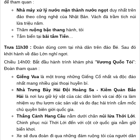
để tham quan :
Nhà máy xử lý nước mặn thành nước ngọt
duy nhất trên
đảo theo công nghệ của Nhật Bản. Vách đá trầm tích núi
lửa triệu năm.
Thăm
ruộng bậc thang
hành, tỏi
Tắm biển tại
bãi tắm Tiên
…
Trưa 11h30 :
Đoàn dùng cơm tại nhà dân trên đảo Bé. Sau đó
khởi hành về đảo Lớn nghỉ ngơi.
Chiều 14h00: Bắt đầu hành trình khám phá “
Vương Quốc Tỏi
”:
Đoàn tham quan :
Giếng Vua
là một trong những Giếng Cổ nhất và độc đáo
nhất mang nhiều giai thoại huyền bí.
Nhà Trưng Bày Hải Đội Hoàng Sa - Kiêm Quản Bắc
Hải
là nơi lưu giữ kỷ vật của các dân binh và cai đội ra làm
nhiệm vụ thu lượm các sản vật và đo đạc hải trình cắm mốc
chủ quyền biên giới quốc gia.
Thắng Cảnh Hang Câu
nằm dưới chân
núi lửa Thới Lới
.
Chinh phục núi Thới Lới đến với cột cờ quốc gia nằm giữ
biển khơi.
Xe sẽ đưa đoàn đi qua những đám ruộng tỏi của người dân