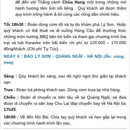
để đến với Thắng cảnh
Chùa Hang
một trong những nơi
hành hương tâm linh nổi tiếng . Quý khách sẽ được thăm
quy trình trồng hành & tỏi cùng các nông dân chính hiệu.
Tối 18h30 :
Đoàn dùng cơm tối và tự do khám phá
Lý Sơn
. Hoặc
quý khách có thể thuê xe đi xuống Hang Câu để thưởng thức
những món nướng BBQ bên bờ biển và tham gia chương trình lửa
trại và hát Karaoke trên bãi biển chi phí từ 120.000 – 170.000
đồng/khách .(Chi phí Tự Túc).
NGÀY 4 : ĐẢO LÝ SƠN - QUẢNG NGÃI - HÀ NỘI
(Ăn: sáng,
trưa)
Sáng :
Qúy khách ăn sáng, sau đó nghỉ ngơi thư giãn tại khách
sạn.
Trưa :
Đoàn trả phòng khách sạn. Dùng cơm trưa tại nhà hàng.
Chiều :
Đoàn di chuyển ra bên tàu về lại Quảng Ngãi, xe đưa
đoàn di chuyển ra sân bay Chu Lai đáp chuyến bay về Hà Nội lúc
17h25
.
18h50 :
Về đến Nội Bài. Chia tay quý khách và hẹn gặp lại trong
các chương trình hành trình lần sau.