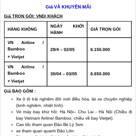
Giá VÀ KHUYẾN MÃI
Giá TRỌN GÓI: VND/ KHÁCH
NGÀY KHỞI
HÀNG KHÔNG
GIÁ TRỌN GÓI
HÀNH
VN Airline /
Bamboo
29/4 – 02/05
6.150.000
+ Vietjet
VN Airline /
Bamboo
30/04 – 03/05
6.650.000
+ Vietjet
Giá BAO GỒM :
Xe ô tô trải nghiệm đời mới điều hòa, lái xe chuyên nghiệp
(kinh nghiệm, nhiệt tình).
Vé máy bay khứ hồi: Hà Nội– Chu Lai - Hà Nội (Chiều đi
bay Vietnam Airline/ Bamboo, chiều về bay Vietjet).
Cao tốc tham quan Đảo Bé
Lý Sơn
xe tham quan quanh Đảo Lớn