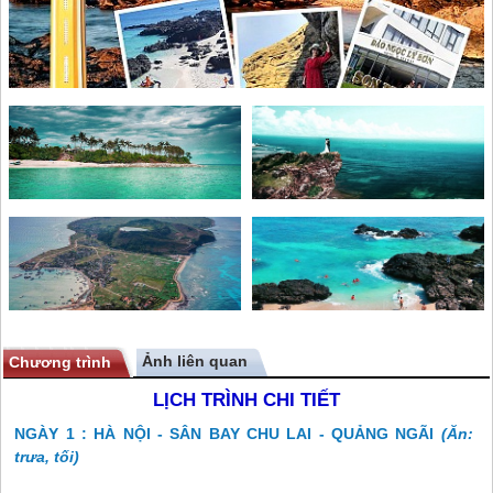
Ảnh liên quan
Chương trình
LỊCH TRÌNH CHI TIẾT
NGÀY 1 : HÀ NỘI - SÂN BAY CHU LAI - QUẢNG NGÃI
(Ăn:
trưa, tối)