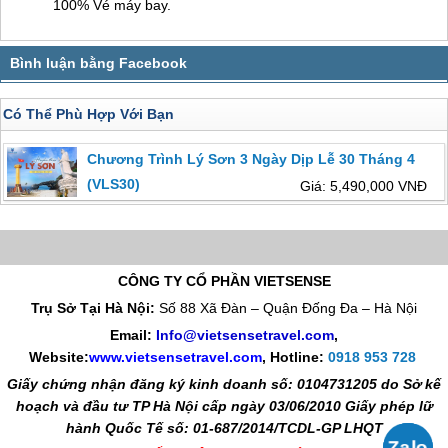
100% Vé máy bay.
Có Thể Phù Hợp Với Bạn
Chương Trình Lý Sơn 3 Ngày Dịp Lễ 30 Tháng 4
(VLS30)
Giá: 5,490,000 VNĐ
CÔNG TY CỔ PHẦN VIETSENSE
Trụ Sở Tại Hà Nội:
Số 88 Xã Đàn – Quận Đống Đa – Hà Nội
Email:
Info@vietsensetravel.com
,
Website:
www.vietsensetravel.com
,
Hotline:
0918 953 728
Giấy chứng nhận đăng ký kinh doanh số: 0104731205 do Sở kế
hoạch và đầu tư TP Hà Nội cấp ngày 03/06/2010 Giấy phép lữ
hành Quốc Tế số: 01-687/2014/TCDL-GP LHQT