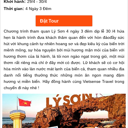
Khởi hành:
29/4 - 30/4
Thời gian:
4 Ngày 3 Đêm
Chương trình tham quan Lý Sơn 4 ngày 3 đêm dịp lễ 30 /4 hứa
hẹn là hành trình đưa khách thăm quan đến với hòn đảođầy sức
hút với khung cảnh tự nhiên hoang sơ và đẹp kiêu kỳ của biển trời
mênh mông, sự hòa nguyện bởi mùi hương mặn mòi của biển với
hương thơm của lá hành, lá tỏi non ngào ngạt trong gió, một mùi
thơm rất riêng mà chỉ ở đây mới có được. Lữ khách sẽ có cơ hội
hòa mình vào làn nước mát lạnh của biển cả, tham quan nhiều địa
danh nổi tiếng thưởng thức những món ăn ngon mang đậm
hương vị miền biển. Hãy đồng hành cùng Vietsense Travel trong
chuyến đi này nhé !