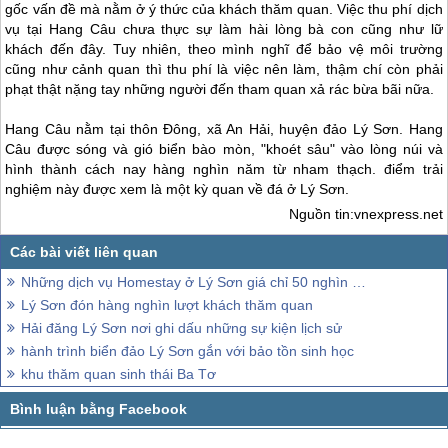
gốc vấn đề mà nằm ở ý thức của khách thăm quan. Việc thu phí dịch
vụ tại Hang Câu chưa thực sự làm hài lòng bà con cũng như lữ
khách đến đây. Tuy nhiên, theo mình nghĩ để bảo vệ môi trường
cũng như cảnh quan thì thu phí là việc nên làm, thậm chí còn phải
phạt thật nặng tay những người đến tham quan xả rác bừa bãi nữa.
Hang Câu nằm tại thôn Đông, xã An Hải, huyện
đảo Lý Sơn
. Hang
Câu được sóng và gió biển bào mòn, "khoét sâu" vào lòng núi và
hình thành cách nay hàng nghìn năm từ nham thạch. điểm trải
nghiệm này được xem là một kỳ quan về đá ở
Lý Sơn
.
Nguồn tin:vnexpress.net
Những dịch vụ Homestay ở Lý Sơn giá chỉ 50 nghìn đồng
Lý Sơn đón hàng nghìn lượt khách thăm quan
Hải đăng Lý Sơn nơi ghi dấu những sự kiện lịch sử
hành trình biển đảo Lý Sơn gắn với bảo tồn sinh học
khu thăm quan sinh thái Ba Tơ