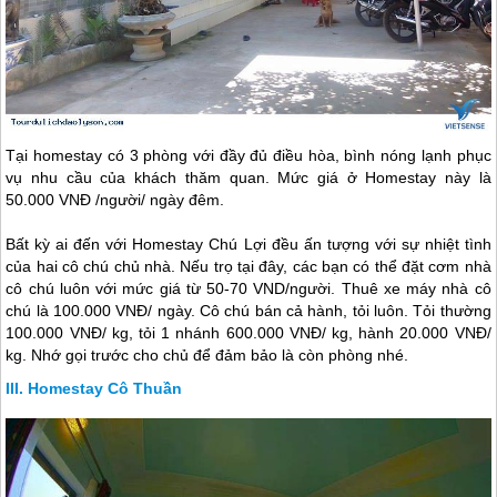
Tại homestay có 3 phòng với đầy đủ điều hòa, bình nóng lạnh phục
vụ nhu cầu của khách thăm quan. Mức giá ở Homestay này là
50.000 VNĐ /người/ ngày đêm.
Bất kỳ ai đến với Homestay Chú Lợi đều ấn tượng với sự nhiệt tình
của hai cô chú chủ nhà. Nếu trọ tại đây, các bạn có thể đặt cơm nhà
cô chú luôn với mức giá từ 50-70 VND/người. Thuê xe máy nhà cô
chú là 100.000 VNĐ/ ngày. Cô chú bán cả hành, tỏi luôn. Tỏi thường
100.000 VNĐ/ kg, tỏi 1 nhánh 600.000 VNĐ/ kg, hành 20.000 VNĐ/
kg. Nhớ gọi trước cho chủ để đảm bảo là còn phòng nhé.
Homestay Cô Thuần