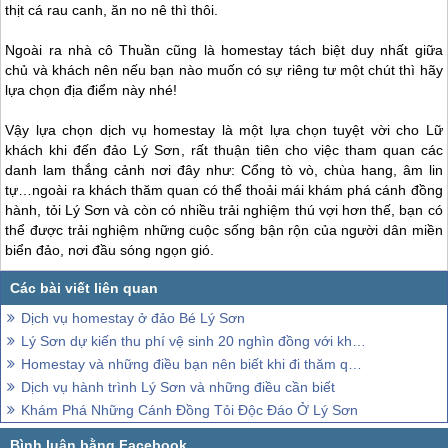
thịt cá rau canh, ăn no nê thì thôi.
Ngoài ra nhà cô Thuần cũng là homestay tách biệt duy nhất giữa
chủ và khách nên nếu bạn nào muốn có sự riêng tư một chút thì hãy
lựa chọn địa điểm này nhé!
Vậy lựa chọn dịch vụ homestay là một lựa chọn tuyệt vời cho Lữ
khách khi đến
đảo Lý Sơn
, rất thuận tiên cho việc tham quan các
danh lam thắng cảnh nơi đây như: Cổng tò vò, chùa hang, âm lin
tự…ngoài ra khách thăm quan có thể thoải mái khám phá cánh đồng
hành, tỏi
Lý Sơn
và còn có nhiều trải nghiệm thú vợi hơn thế, bạn có
thể được trải nghiệm những cuộc sống bận rộn của người dân miền
biển đảo, nơi đầu sóng ngọn gió.
Dịch vụ homestay ở đảo Bé Lý Sơn
Lý Sơn dự kiến thu phí vệ sinh 20 nghìn đồng với khách thăm quan
Homestay và những điều bạn nên biết khi đi thăm quan Lý Sơn
Dịch vụ hành trình Lý Sơn và những điều cần biết
Khám Phá Những Cánh Đồng Tỏi Độc Đáo Ở Lý Sơn