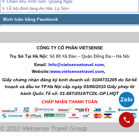
Chiến khu Vĩnh Sơn- Quảng Ngãi
Lễ hội đình làng An Hải- Lý Sơn
CÔNG TY CỔ PHẦN VIETSENSE
Trụ Sở Tại Hà Nội:
Số 88 Xã Đàn – Quận Đống Đa – Hà Nội
Email:
Info@vietsensetravel.com
,
Website:
www.vietsensetravel.com
,
Giấy chứng nhận đăng ký kinh doanh số: 0104731205 do Sở kế
hoạch và đầu tư TP Hà Nội cấp ngày 03/06/2010 Giấy phép lữ
hành Quốc Tế số: 01-687/2014/TCDL-GP LHQT
CHẤP NHẬN THANH TOÁN
© 2010 Vietsense Travel Group