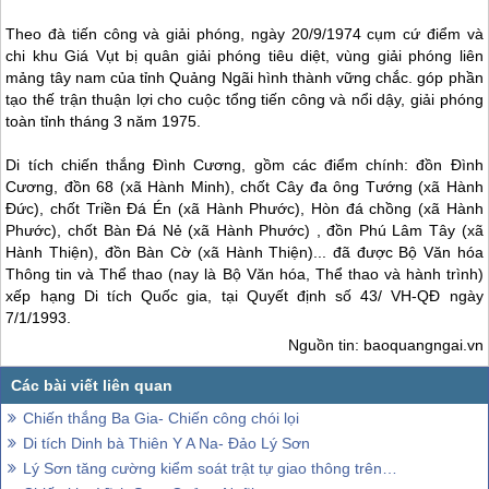
Theo đà tiến công và giải phóng, ngày 20/9/1974 cụm cứ điểm và
chi khu Giá Vụt bị quân giải phóng tiêu diệt, vùng giải phóng liên
mảng tây nam của tỉnh Quảng Ngãi hình thành vững chắc. góp phần
tạo thế trận thuận lợi cho cuộc tổng tiến công và nổi dậy, giải phóng
toàn tỉnh tháng 3 năm 1975.
Di tích chiến thắng Đình Cương, gồm các điểm chính: đồn Đình
Cương, đồn 68 (xã Hành Minh), chốt Cây đa ông Tướng (xã Hành
Đức), chốt Triền Đá Én (xã Hành Phước), Hòn đá chồng (xã Hành
Phước), chốt Bàn Đá Nẻ (xã Hành Phước) , đồn Phú Lâm Tây (xã
Hành Thiện), đồn Bàn Cờ (xã Hành Thiện)... đã được Bộ Văn hóa
Thông tin và Thể thao (nay là Bộ Văn hóa, Thể thao và hành trình)
xếp hạng Di tích Quốc gia, tại Quyết định số 43/ VH-QĐ ngày
7/1/1993.
Nguồn tin: baoquangngai.vn
Chiến thắng Ba Gia- Chiến công chói lọi
Di tích Dinh bà Thiên Y A Na- Đảo Lý Sơn
Lý Sơn tăng cường kiểm soát trật tự giao thông trên đảo