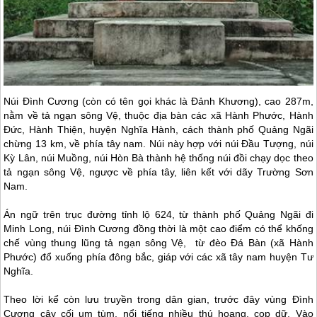
Núi Đình Cương (còn có tên gọi khác là Đảnh Khương), cao 287m,
nằm về tả ngạn sông Vệ, thuộc địa bàn các xã Hành Phước, Hành
Đức, Hành Thiện, huyện Nghĩa Hành, cách thành phố Quảng Ngãi
chừng 13 km, về phía tây nam. Núi này hợp với núi Đầu Tượng, núi
Kỳ Lân, núi Muồng, núi Hòn Bà thành hệ thống núi đồi chạy dọc theo
tả ngạn sông Vệ, ngược về phía tây, liên kết với dãy Trường Sơn
Nam.
Án ngữ trên trục đường tỉnh lộ 624, từ thành phố Quảng Ngãi đi
Minh Long, núi Đình Cương đồng thời là một cao điểm có thể khống
chế vùng thung lũng tả ngạn sông Vệ, từ đèo Đá Bàn (xã Hành
Phước) đổ xuống phía đông bắc, giáp với các xã tây nam huyện Tư
Nghĩa.
Theo lời kể còn lưu truyền trong dân gian, trước đây vùng Đình
Cương cây cối um tùm, nổi tiếng nhiều thú hoang, cọp dữ. Vào