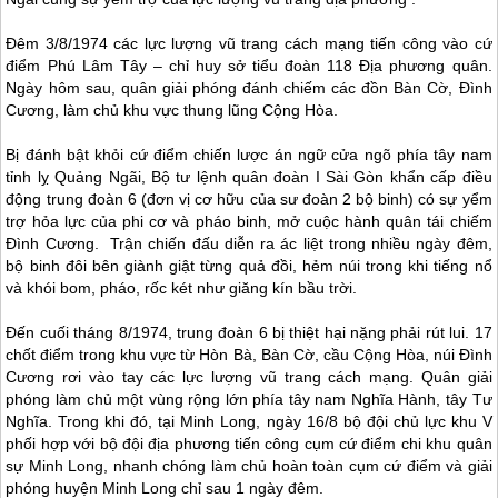
Đêm 3/8/1974 các lực lượng vũ trang cách mạng tiến công vào cứ
điểm Phú Lâm Tây – chỉ huy sở tiểu đoàn 118 Địa phương quân.
Ngày hôm sau, quân giải phóng đánh chiếm các đồn Bàn Cờ, Đình
Cương, làm chủ khu vực thung lũng Cộng Hòa.
Bị đánh bật khỏi cứ điểm chiến lược án ngữ cửa ngõ phía tây nam
tỉnh lỵ Quảng Ngãi, Bộ tư lệnh quân đoàn I Sài Gòn khẩn cấp điều
động trung đoàn 6 (đơn vị cơ hữu của sư đoàn 2 bộ binh) có sự yểm
trợ hỏa lực của phi cơ và pháo binh, mở cuộc hành quân tái chiếm
Đình Cương. Trận chiến đấu diễn ra ác liệt trong nhiều ngày đêm,
bộ binh đôi bên giành giật từng quả đồi, hẻm núi trong khi tiếng nổ
và khói bom, pháo, rốc két như giăng kín bầu trời.
Đến cuối tháng 8/1974, trung đoàn 6 bị thiệt hại nặng phải rút lui. 17
chốt điểm trong khu vực từ Hòn Bà, Bàn Cờ, cầu Cộng Hòa, núi Đình
Cương rơi vào tay các lực lượng vũ trang cách mạng. Quân giải
phóng làm chủ một vùng rộng lớn phía tây nam Nghĩa Hành, tây Tư
Nghĩa. Trong khi đó, tại Minh Long, ngày 16/8 bộ đội chủ lực khu V
phối hợp với bộ đội địa phương tiến công cụm cứ điểm chi khu quân
sự Minh Long, nhanh chóng làm chủ hoàn toàn cụm cứ điểm và giải
phóng huyện Minh Long chỉ sau 1 ngày đêm.