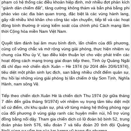
phạm có hệ thống các điều khoản hiệp định, mở nhiều đợt phản kích
“giành dân chiếm đất”, tăng cường không thám và bắn phá bằng phi
pháo vào các địa bàn quan trọng, đặc biệt là các vùng hành lang,
gây rất nhiều khó khăn cho công tác vận chuyển, tiếp tế và các hoạt
động bình thường ở vùng kiểm soát của chính phủ Cách mạng lâm
thời Cộng hòa miền Nam Việt Nam.
Quyết tâm đánh bại âm mưu bình định, lấn chiếm của đối phương,
củng cố vững chắc và mở rộng vùng giải phóng, thực hiện nhiệm vụ
chung của Khu ủy V, tạo điều kiện thuận lợi cho việc phát triển các
hoạt động cách mạng trong giai đoạn tiếp theo, Tỉnh ủy Quảng Ngãi
đã chỉ đạo mở chiến dịch Xuân – Hè 1974 (từ 20/4 đến 20/6/1974),
tiêu diệt một phần sinh lực địch, san bằng nhiều chốt điểm quân sự,
thu hồi lại những vùng giải phóng bị lấn chiếm ở tây Sơn Tịnh, Nghĩa
Hành, nam sông Vệ.
Tiếp theo chiến dịch Xuân Hè là chiến dịch Thu 1974 (từ giữa tháng
7 đến đến giữa tháng 9/1974) với nhiệm vụ trọng tâm tiêu diệt một
số cứ điểm, chi khu quân sự, phá vỡ từng mảng hệ thống phòng ngự
của đối phương ở vùng giáp ranh các huyện miền núi, hỗ trợ vùng
đồng bằng nổi dậy. Tham gia chiến dịch có lữ đoàn bộ binh 52, trung
đoàn pháo binh 576, tiểu đoàn 7 và tiểu đoàn 20 tỉnh đội Quảng
Ngãi cùng sự yểm trợ của lực lượng vũ trang địa phương .