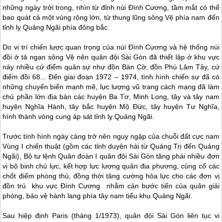
những ngày trời trong, nhìn từ đỉnh núi Đình Cương, tầm mắt có thể
bao quát cả một vùng rộng lớn, từ thung lũng sông Vệ phía nam đến
tỉnh lỵ Quảng Ngãi phía đông bắc.
Do vị trí chiến lược quan trọng của núi Đình Cương và hệ thống núi
đồi ở tả ngạn sông Vệ nên quân đội Sài Gòn đã thiết lập ở khu vực
này nhiều cứ điểm quân sự như đồn Bàn Cờ, đồn Phú Lâm Tây, cứ
điểm đồi 68... Đến giai đoạn 1972 – 1974, tình hình chiến sự đã có
những chuyển biến mạnh mẽ, lực lượng vũ trang cách mạng đã làm
chủ phần lớn địa bàn các huyện Ba Tơ, Minh Long, tây và tây nam
huyện Nghĩa Hành, tây bắc huyện Mộ Đức, tây huyện Tư Nghĩa,
hình thành vòng cung áp sát tỉnh lỵ Quảng Ngãi.
Trước tình hình ngày càng trở nên nguy ngập của chuỗi đất cực nam
Vùng I chiến thuật (gồm các tỉnh duyên hải từ Quảng Trị đến Quảng
Ngãi), Bộ tư lệnh Quân đoàn I quân đội Sài Gòn tăng phái nhiều đơn
vị bộ binh chủ lực, kết hợp lực lượng quân địa phương, củng cố các
chốt điểm phòng thủ, đồng thời tăng cường hỏa lực cho các đơn vị
đồn trú khu vực Đình Cương nhằm cản bước tiến của quân giải
phóng, bảo vệ hành lang phía tây nam tiểu khu Quảng Ngãi.
Sau hiệp định Paris (tháng 1/1973), quân đội Sài Gòn liên tục vi