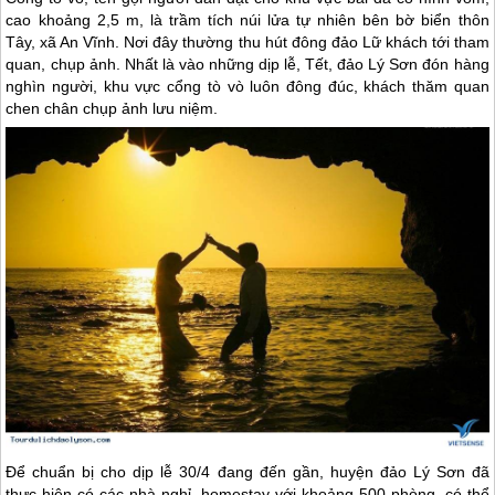
cao khoảng 2,5 m, là trầm tích núi lửa tự nhiên bên bờ biển thôn
Tây, xã An Vĩnh. Nơi đây thường thu hút đông đảo Lữ khách tới tham
quan, chụp ảnh. Nhất là vào những dịp lễ, Tết,
đảo Lý Sơn
đón hàng
nghìn người, khu vực cổng tò vò luôn đông đúc, khách thăm quan
chen chân chụp ảnh lưu niệm.
Để chuẩn bị cho dịp lễ 30/4 đang đến gần, huyện
đảo Lý Sơn
đã
thực hiện có các nhà nghỉ, homestay với khoảng 500 phòng, có thể