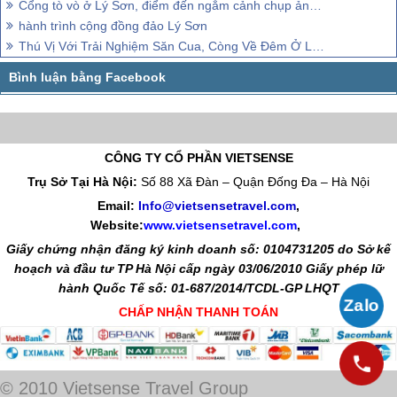
Cổng tò vò ở Lý Sơn, điểm đến ngắm cảnh chụp ảnh không bao giờ biết chán.
hành trình cộng đồng đảo Lý Sơn
Thú Vị Với Trải Nghiệm Săn Cua, Còng Về Đêm Ở Lý Sơn
CÔNG TY CỔ PHẦN VIETSENSE
Trụ Sở Tại Hà Nội:
Số 88 Xã Đàn – Quận Đống Đa – Hà Nội
Email:
Info@vietsensetravel.com
,
Website:
www.vietsensetravel.com
,
Giấy chứng nhận đăng ký kinh doanh số: 0104731205 do Sở kế
hoạch và đầu tư TP Hà Nội cấp ngày 03/06/2010 Giấy phép lữ
hành Quốc Tế số: 01-687/2014/TCDL-GP LHQT
CHẤP NHẬN THANH TOÁN
© 2010 Vietsense Travel Group