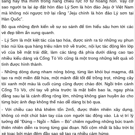
sáng hay thả mình trong nắng chiều rực rỡ từ hoàng hôn. Vậy cỡ
sao người ta lại áp đặt hòn
đảo Lý Sơn
là hòn đảo Jeju ở Việt Nam
mà không nói ngược trở lại rằng “Jeju chính là hòn
đảo Lý sơn
tại
Hàn Quốc”.
Bỏ qua những định kiến về sự so sánh để tìm hiểu sâu hơn tới các
vẻ đẹp tiềm ẩn xung quanh.
-
Lý Sơn
là một kiệt tác của tạo hóa, được sinh ra từ những vụ phun
trào núi lửa qua hàng triệu năm trở về trước, nội lực tác động lên lớp
vỏ của bề mặt trái đất, làm các tảng đá phía dưới dâng cao tạo
nhiều kiểu dáng và Cổng Tò Vò cũng là một trong những kết quả vô
tình được hình thành.
- Những dòng dung nham nóng bỏng, từng làn khói bụi magma, đã
tạo ra một miền đất hứa, một mảnh đất tốt để trồng trọt, những cây
tỏi xanh một màu lá cuối cùng cũng được chào đời. Ngồi trên cánh
Cổng Tò Vò, chỉ tay về phía trước là mặt biển bao la, ngay phía
đằng sau lại là cánh đồng rộng lớn, những không gian huyền ảo cho
từng bức ảnh đẹp không thể nào dễ dàng bị bỏ qua.
- Với chiều cao khá khiêm tốn 2m5, được thiên nhiên xây dựng,
không có một chút bàn tay của con người tác động vào. Là vị trí lý
tưởng để “Đứng – Ngồi – Nằm – Bò” chiêm ngưỡng những bức tranh
thiên nhiên diễn ra trong từng giai đoạn. Nổi cộm nhất là bầu trời bị
xé toạc bởi màn đêm đầy sao sẽ tạo ra nhiều cảm hứng.