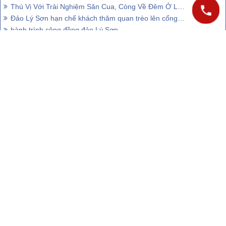
Thú Vị Với Trải Nghiệm Săn Cua, Còng Về Đêm Ở Lý Sơn
Đảo Lý Sơn hạn chế khách thăm quan trèo lên cổng tò vò
hành trình cộng đồng đảo Lý Sơn
Đảo Lý Sơn được công nhân 2 cây di sản trên đảo
CÔNG TY CỔ PHẦN VIETSENSE
Trụ Sở Tại Hà Nội:
Số 88 Xã Đàn – Quận Đống Đa – Hà Nội
Email:
Info@vietsensetravel.com
,
Website:
www.vietsensetravel.com
,
Giấy chứng nhận đăng ký kinh doanh số: 0104731205 do Sở kế
hoạch và đầu tư TP Hà Nội cấp ngày 03/06/2010 Giấy phép lữ
hành Quốc Tế số: 01-687/2014/TCDL-GP LHQT
CHẤP NHẬN THANH TOÁN