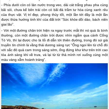
- Phía dưới còn có làn nước trong veo, dải cát trắng phau pha cùng
bãi sỏi, chưa kể bên trái còn có bãi đá trầm tư hòa cùng xanh rêu
của thực vật. Vị trí đẹp, phong thủy tốt, một lần tới đây là một lần
được thừa hưởng tinh khí của đất trời “Sức khỏe dồi dào, bách niên
giai lão”.
- Với một đường chân trời hiện ra ngay trước mắt thì nó quá là bình
thường, còn một đường chân trời được nhìn ngắm qua cánh Cổng
Tò Vò, thì lại được cho là lối đi dẫn tới thiên đường, trong đó sứ giả
truyền tin chính là vầng thái dương sáng rực “Ổng ngoi lên từ chỗ đó
với sắc đỏ quả cam trong sáng sớm, ổng đứng khư khư trên trời cao
tỏa ánh sáng khi về trưa, và lại từ từ thả mình rơi xuống cùng một
màu vàng xẫm hoành tráng”.