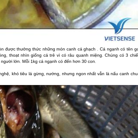
n được thưởng thức những món canh cá ghạch . Cá ngạnh có tên gọ
 mỏng, thoạt nhìn giống cá trê vì có râu quanh miệng. Chúng có 3 chi
y người lớn. Mỗi 1kg cá ngạnh có đến hơn 30 con.
ghệ, khó tiêu lá gừng, nướng, nhưng ngon nhất vẫn là nấu canh chu