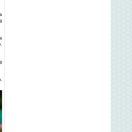
à
g
á
h,
g
,