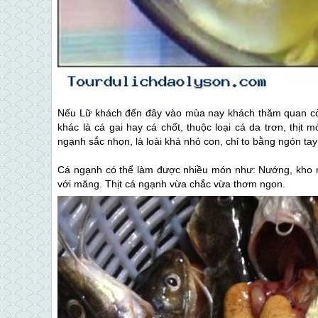
Nếu Lữ khách đến đây vào mùa nay khách thăm quan cò
khác là cá gai hay cá chốt, thuộc loại cá da trơn, thịt
ngạnh sắc nhọn, là loài khá nhỏ con, chỉ to bằng ngón ta
Cá ngạnh có thể làm được nhiều món như: Nướng, kho n
với măng. Thịt cá ngạnh vừa chắc vừa thơm ngon.