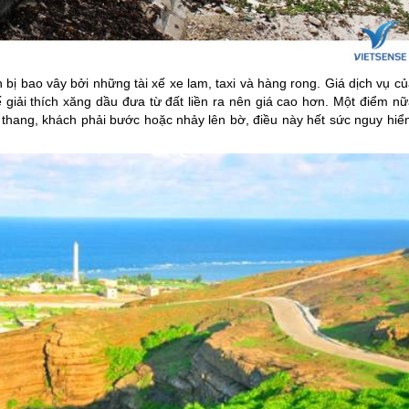
ị bao vây bởi những tài xế xe lam, taxi và hàng rong. Giá dịch vụ c
ế giải thích xăng dầu đưa từ đất liền ra nên giá cao hơn. Một điểm n
thang, khách phải bước hoặc nhảy lên bờ, điều này hết sức nguy hiể