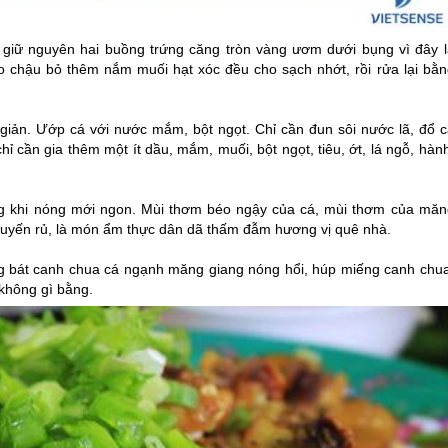
, giữ nguyên hai buồng trứng căng tròn vàng ươm dưới bụng vì đây l
 chậu bỏ thêm nắm muối hạt xóc đều cho sạch nhớt, rồi rửa lại bằn
iản. Ướp cá với nước mắm, bột ngọt. Chỉ cần đun sôi nước lã, đổ c
ỉ cần gia thêm một ít dầu, mắm, muối, bột ngọt, tiêu, ớt, lá ngỗ, hàn
g khi nóng mới ngon. Mùi thơm béo ngậy của cá, mùi thơm của măn
 quyến rủ, là món ẩm thực dân dã thấm đẫm hương vị quê nhà.
 bát canh chua cá ngạnh măng giang nóng hổi, húp miếng canh chua
 không gì bằng.