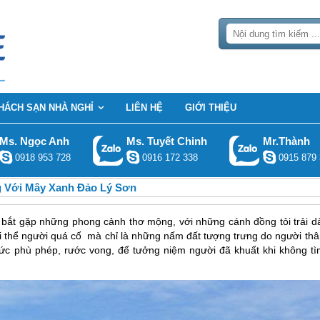
HÁCH SẠN NHÀ NGHỈ
LIÊN HỆ
GIỚI THIỆU
Ms. Ngọc Anh
Ms. Tuyết Chinh
Mr.Thành
0918 953 728
0916 172 338
0915 879 
 Với Mây Xanh Đảo Lý Sơn
bắt gặp những phong cảnh thơ mộng, với những cánh đồng tỏi trải dà
i thể người quá cố mà chỉ là những nấm đất tượng trưng do người thâ
hức phù phép, rước vong, để tưởng niệm người đã khuất khi không tì