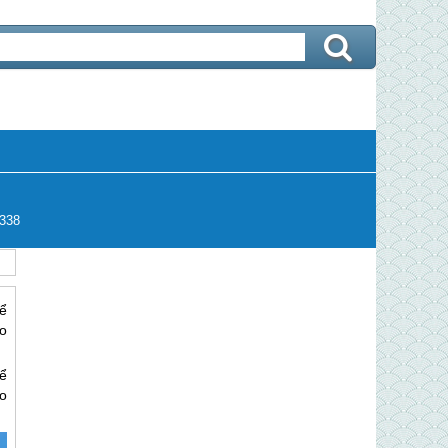
338
ể
o
ể
o