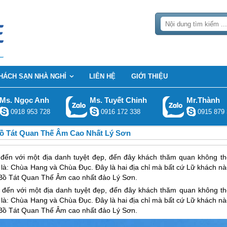
HÁCH SẠN NHÀ NGHỈ
LIÊN HỆ
GIỚI THIỆU
Ms. Ngọc Anh
Ms. Tuyết Chinh
Mr.Thành
0918 953 728
0916 172 338
0915 879 
 Tát Quan Thế Âm Cao Nhất Lý Sơn
ến với một địa danh tuyệt đẹp, đến đây khách thăm quan không th
 là: Chùa Hang và Chùa Đục. Đây là hai địa chỉ mà bất cứ Lữ khách nà
g Bồ Tát Quan Thế Âm cao nhất đảo Lý Sơn.
đến với một địa danh tuyệt đẹp, đến đây khách thăm quan không th
 là: Chùa Hang và Chùa Đục. Đây là hai địa chỉ mà bất cứ Lữ khách nà
g Bồ Tát Quan Thế Âm cao nhất
đảo Lý Sơn
.