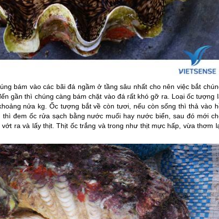
húng bám vào các bãi đá ngầm ở tầng sâu nhất cho nên việc bắt chún
ến gần thì chúng càng bám chặt vào đá rất khó gỡ ra. Loại ốc tượng l
g khoảng nửa kg. Ốc tượng bắt về còn tươi, nếu còn sống thì thả vào 
n thì đem ốc rửa sạch bằng nước muối hay nước biển, sau đó mới ch
ớt ra và lấy thịt. Thịt ốc trắng và trong như thịt mực hấp, vừa thơm l