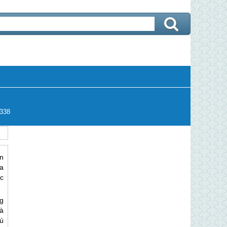
338
n
a
c
g
là
ú