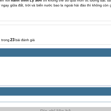
đến với
hành trình
Lý Sơn
thì không thể bỏ qua món ốc tượng đặc sả
ay giữa đất, trời và biển nước bao la ngoài hải đảo thì không còn g
2
23
bài đánh giá