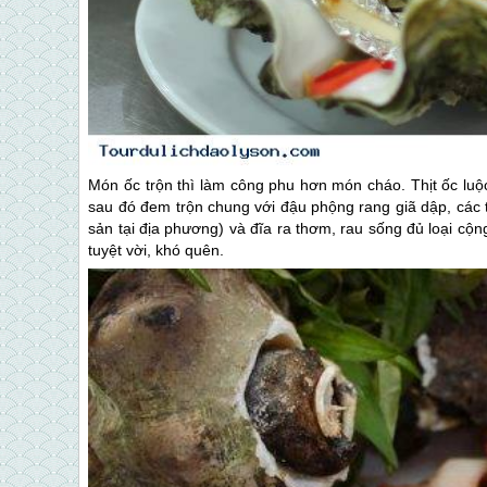
Món ốc trộn thì làm công phu hơn món cháo. Thịt ốc luộ
sau đó đem trộn chung với đậu phộng rang giã dập, các th
sản tại địa phương) và đĩa ra thơm, rau sống đủ loại c
tuyệt vời, khó quên.