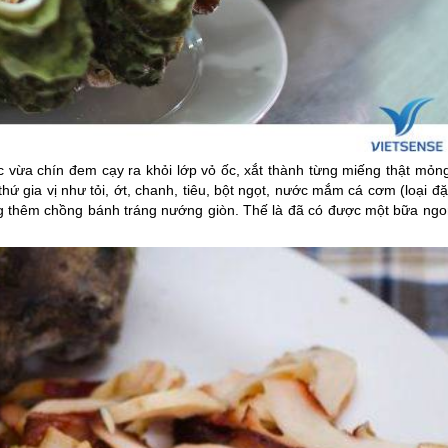
c vừa chín đem cạy ra khỏi lớp vỏ ốc, xắt thành từng miếng thật mỏng
ứ gia vị như tỏi, ớt, chanh, tiêu, bột ngọt, nước mắm cá cơm (loại đ
ộng thêm chồng bánh tráng nướng giòn. Thế là đã có được một bữa ngo