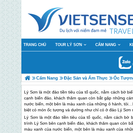
TRANG CHỦ
TOUR LÝ SƠN
CẨM NANG
K
Cẩm Nang
Đặc Sản và Ẩm Thực
Ốc Tượng
Lý Sơn là một đảo tiền tiêu của tổ quốc, nằm cách bờ b
cạnh biển đảo, khách thăm quan còn bắt gặp những cánh
nước biển, một bên là màu xanh của những ô hành, tỏi…N
biệt có món ốc tượng và dường như chỉ có ở đảo Lý Sơn m
Lý Sơn
là một đảo tiền tiêu của tổ quốc, nằm cách bờ
trình
Lý Sơn
bên cạnh biển đảo, khách thăm quan còn bắ
màu xanh của nước biển, một bên là màu xanh của nhữ