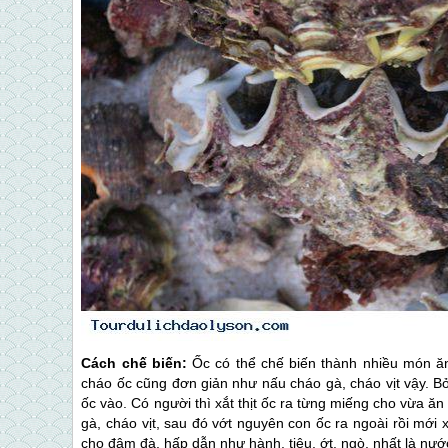
Cách chế biến:
Ốc có thể chế biến thành nhiều món ăn
cháo ốc cũng đơn giản như nấu cháo gà, cháo vịt vậy. Bỏ 
ốc vào. Có người thì xắt thịt ốc ra từng miếng cho vừa ă
gà, cháo vịt, sau đó vớt nguyên con ốc ra ngoài rồi mới 
cho đậm đà, hấp dẫn như hành, tiêu, ớt, ngò, nhất là nư