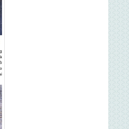
g
à
hồ
o
ại