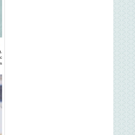
,
ặc
n