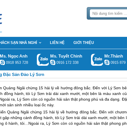
HÁCH SẠN NHÀ NGHỈ
LIÊN HỆ
GIỚI THIỆU
Ms. Ngọc Anh
Ms. Tuyết Chinh
Mr.Thành
0918 953 728
0916 172 338
0915 879 
 Đặc Sản Đảo Lý Sơn
iển Quảng Ngãi chừng 15 hải lý về hướng đông bắc. Đến với Lý Sơn bê
 đồng hành, tỏi Lý Sơn trải dài xanh mướt, một bên là màu xanh củ
goài ra, Lý Sơn còn có nguồn hải sản thật phong phú và đa dạng. Đặ
ới sản sinh nhiều loại ốc này.
 biển Quảng Ngãi chừng 15 hải lý về hướng đông bắc. Đến với chươn
t gặp những cánh đồng hành, tỏi
Lý Sơn
trải dài xanh mướt, một bên 
ng ô hành, tỏi…Ngoài ra,
Lý Sơn
còn có nguồn hải sản thật phong ph