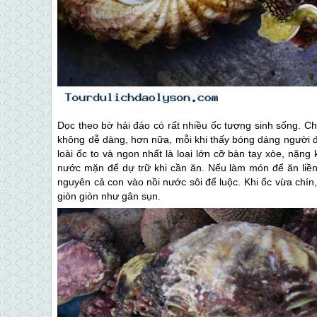
Dọc theo bờ hải đảo có rất nhiều ốc tượng sinh sống. C
không dễ dàng, hơn nữa, mỗi khi thấy bóng dáng người đ
loài ốc to và ngon nhất là loại lớn cỡ bàn tay xòe, nặn
nước mặn để dự trữ khi cần ăn. Nếu làm món để ăn liề
nguyên cả con vào nồi nước sôi để luộc. Khi ốc vừa chín, v
giòn giòn như gân sụn.