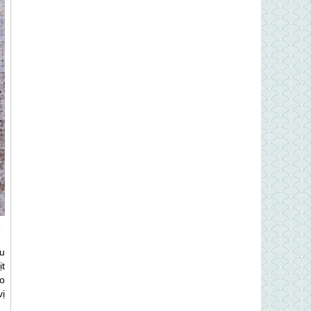
u
ịt
áo
vị