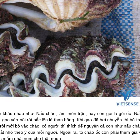
 khác nhau như: Nấu cháo, làm món trộn, hay còn gọi là gỏi ốc. Nấ
gạo vào nồi rồi bắc lên lò than hồng. Khi gạo đã hơi nhuyễn thì bỏ th
n rồi mới bỏ vào cháo, có người thì thích để nguyên cả con như nấu ch
xắt nhỏ theo ý của mỗi người. Ngoài ra, tô cháo ốc còn phải thêm gia 
ớc mắm phải nêm cho thật ngon.