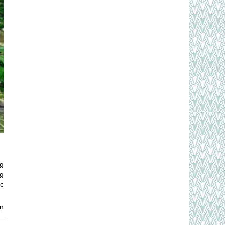
g
g
c
vn