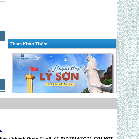
Tham Khảo Thêm
Chương Trình Lý Sơn 3 Ngày Dịp Lễ 30 Tháng
4 (VLS30)
m
,
Giá 5,490,000 VNĐ
 phép lữ hành Quốc Tế số: 01-687/2014/TCDL-GP LHQT