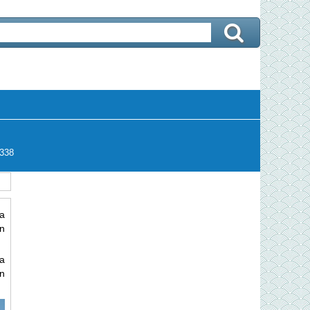
338
ủa
ân
ủa
ân