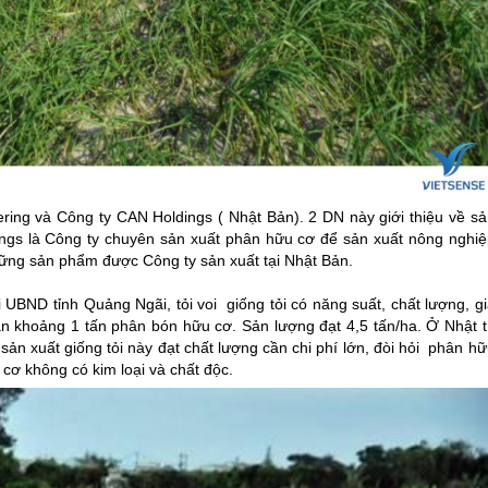
ering và Công ty CAN Holdings ( Nhật Bản). 2 DN này giới thiệu về sả
ings là Công ty chuyên sản xuất phân hữu cơ để sản xuất nông nghiệ
những sản phẩm được Công ty sản xuất tại Nhật Bản.
i UBND tỉnh Quảng Ngãi, tỏi voi giống tỏi có năng suất, chất lượng, g
cần khoảng 1 tấn phân bón hữu cơ. Sản lượng đạt 4,5 tấn/ha. Ở Nhật t
sản xuất giống tỏi này đạt chất lượng cần chi phí lớn, đòi hỏi phân h
cơ không có kim loại và chất độc.