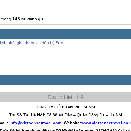
5
143
bài đánh giá
định phải ghé thăm khi đến Lý Sơn
CÔNG TY CỔ PHẦN VIETSENSE
Trụ Sở Tại Hà Nội:
Số 88 Xã Đàn – Quận Đống Đa – Hà Nội
mail:
Info@vietsensetravel.com
, Website:
www.vietsensetravel.co
 do Sở kế hoạch và đầu tư TP Hà Nội cấp ngày 03/06/2010 Giấy