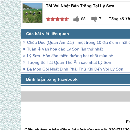
Tỏi Voi Nhật Bản Trồng Tại Lý Sơn
7
68
7
Chùa Đục (Quan Âm Đài) - một trong 10 địa điểm nhất 
Tuần lễ Văn hóa đảo Lý Sơn lần thứ nhất
Lý Sơn- Hòn đảo thiên đường hot nhất mùa hè
Tượng Bồ Tát Quan Thế Âm cao nhất Lý Sơn
Ba Món Gỏi Nhất Định Phải Thử Khi Đến Với Lý Sơn
E
Giấy chứng nhận đăng ký kinh doanh số: 0104731205