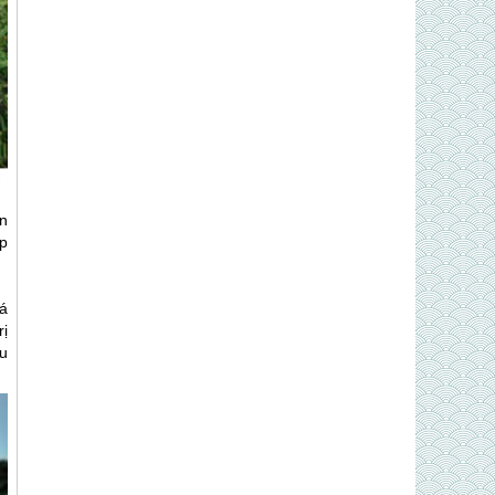
n
p
iá
rị
ữu