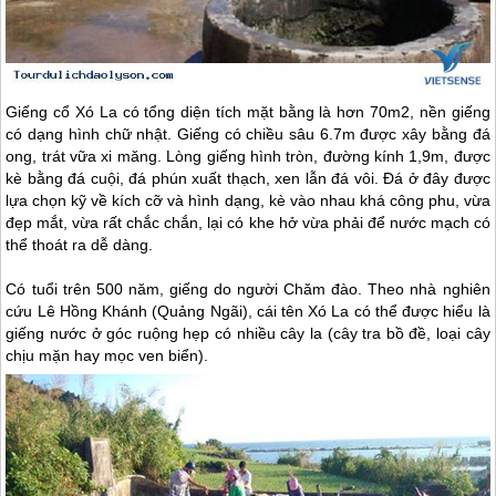
Giếng cổ Xó La có tổng diện tích mặt bằng là hơn 70m2, nền giếng
có dạng hình chữ nhật. Giếng có chiều sâu 6.7m được xây bằng đá
ong, trát vữa xi măng. Lòng giếng hình tròn, đường kính 1,9m, được
kè bằng đá cuội, đá phún xuất thạch, xen lẫn đá vôi. Đá ở đây được
lựa chọn kỹ về kích cỡ và hình dạng, kè vào nhau khá công phu, vừa
đẹp mắt, vừa rất chắc chắn, lại có khe hở vừa phải để nước mạch có
thể thoát ra dễ dàng.
Có tuổi trên 500 năm, giếng do người Chăm đào. Theo nhà nghiên
cứu Lê Hồng Khánh (Quảng Ngãi), cái tên Xó La có thể được hiểu là
giếng nước ở góc ruộng hẹp có nhiều cây la (cây tra bồ đề, loại cây
chịu mặn hay mọc ven biển).