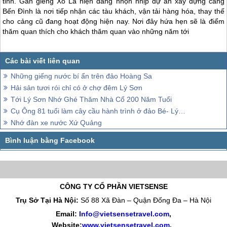
tỉnh. Gần giếng Xó La hiện đang nhộn nhịp dự án xây dựng cảng
Bến Đình là nơi tiếp nhận các tàu khách, vận tải hàng hóa, thay thế
cho cảng cũ đang hoạt động hiện nay. Nơi đây hứa hẹn sẽ là điểm
thăm quan thích cho khách thăm quan vào những năm tới
Những giếng nước bí ẩn trên đảo Hoàng Sa
Hải sản tươi rói chỉ có ở chợ đêm Lý Sơn
Tới Lý Sơn Nhớ Ghé Thăm Nhà Cổ 200 Năm Tuổi
Cụ Ông 81 tuổi làm cây cầu hành trình ở đảo Bé- Lý Sơn
Nhớ đàn xe nước Xứ Quảng
CÔNG TY CỔ PHẦN VIETSENSE
Trụ Sở Tại Hà Nội:
Số 88 Xã Đàn – Quận Đống Đa – Hà Nội
Email:
Info@vietsensetravel.com
,
Website:
www.vietsensetravel.com
,