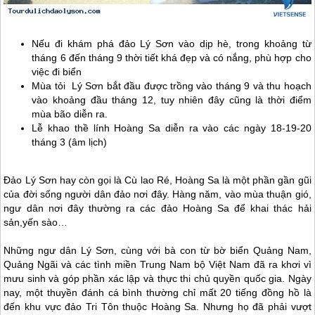
Nếu đi khám phá
đảo Lý Sơn
vào dịp hè, trong khoảng từ
tháng 6 đến tháng 9 thời tiết khá đẹp và có nắng, phù hợp cho
việc đi biển
Mùa tỏi
Lý Sơn
bắt đầu được trồng vào tháng 9 và thu hoạch
vào khoảng đầu tháng 12, tuy nhiên đây cũng là thời điểm
mùa bão diễn ra.
Lễ khao thề lính Hoàng Sa diễn ra vào các ngày 18-19-20
tháng 3 (âm lịch)
Đảo Lý Sơn
hay còn gọi là Cù lao Ré, Hoàng Sa là một phần gần gũi
của đời sống người dân đảo nơi đây. Hàng năm, vào mùa thuận gió,
ngư dân nơi đây thường ra các đảo Hoàng Sa để khai thác hải
sản,yến sào…
Những ngư dân
Lý Sơn
, cùng với bà con từ bờ biển Quảng Nam,
Quảng Ngãi và các tình miền Trung Nam bộ Việt Nam đã ra khơi vì
mưu sinh và góp phần xác lập và thực thi chủ quyền quốc gia. Ngày
nay, một thuyền đánh cá bình thường chỉ mất 20 tiếng đồng hồ là
đến khu vực đảo Tri Tôn thuộc Hoàng Sa. Nhưng họ đã phải vượt