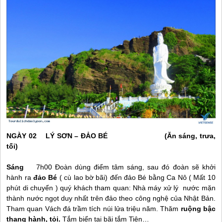
NGÀY 02
LÝ SƠN
– ĐẢO BÉ (Ăn sáng, trưa,
tối)
Sáng
7h00 Đoàn dùng điểm tâm sáng, sau đó đoàn sẽ khởi
hành ra
đảo Bé
( cù lao bờ bãi) đến đảo Bé bằng Ca Nô ( Mất 10
phút di chuyển ) quý khách tham quan: Nhà máy xử lý nước mặn
thành nước ngọt duy nhất trên đảo theo công nghệ của Nhật Bản.
Tham quan Vách đá trầm tích núi lửa triệu năm. Thăm
ruộng bậc
thang hành, tỏi.
Tắm biển tại bãi tắm Tiên…