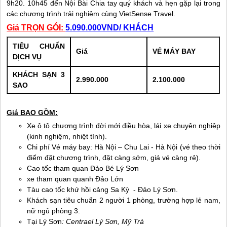
9h20. 10h45 đến Nội Bài Chia tay quý khách và hẹn gặp lại trong
các chương trình trải nghiệm cùng VietSense Travel.
Giá TRỌN GÓI:
5.090.000VND/ KHÁCH
TIÊU CHUẨN
Giá
VÉ MÁY BAY
DỊCH VỤ
KHÁCH SẠN 3
2.990.000
2.100.000
SAO
Giá BAO GỒM:
Xe ô tô chương trình đời mới điều hòa, lái xe chuyên nghiệp
(kinh nghiệm, nhiệt tình).
Chi phí Vé máy bay: Hà Nội – Chu Lai - Hà Nội (vé theo thời
điểm đặt chương trình, đặt càng sớm, giá vé càng rẻ).
Cao tốc tham quan Đảo Bé
Lý Sơn
xe tham quan quanh Đảo Lớn
Tàu cao tốc khứ hồi cảng Sa Kỳ -
Đảo Lý Sơn
.
Khách sạn tiêu chuẩn 2 người 1 phòng, trường hợp lẻ nam,
nữ ngủ phòng 3.
Tại
Lý Sơn
: Centrael
Lý Sơn
, Mỹ Trà