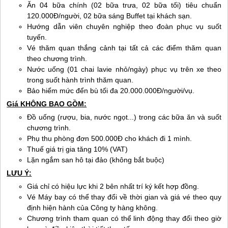
Ăn 04 bữa chính (02 bữa trưa, 02 bữa tối) tiêu chuẩn
120.000Đ/người, 02 bữa sáng Buffet tại khách sạn.
Hướng dẫn viên chuyên nghiệp theo đoàn phục vụ suốt
tuyến.
Vé thăm quan thắng cảnh tại tất cả các điểm thăm quan
theo chương trình.
Nước uống (01 chai lavie nhỏ/ngày) phục vụ trên xe theo
trong suốt hành trình thăm quan.
Bảo hiểm mức đển bù tối đa 20.000.000Đ/người/vụ.
Giá KHÔNG BAO GỒM:
Đồ uống (rượu, bia, nước ngọt...) trong các bữa ăn và suốt
chương trình.
Phụ thu phòng đơn 500.000Đ cho khách đi 1 mình.
Thuế giá trị gia tăng 10% (VAT)
Lặn ngắm san hô tại đảo (không bắt buộc)
LƯU Ý:
Giá chỉ có hiệu lực khi 2 bên nhất trí ký kết hợp đồng.
Vé Máy bay có thể thay đổi về thời gian và giá vé theo quy
định hiện hành của Công ty hàng không.
Chương trình tham quan có thể linh động thay đổi theo giờ