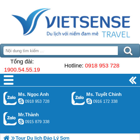
Tổng đài:
Hotline:
0918 953 728
1900.54.55.19
Ms. Ngọc Anh
Ms. Tuyết Chinh
0918 953 728
0916 172 338
Mr.Thành
0915 879 338
Tour Du lịch Đảo Lý Sơn