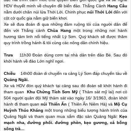
HDV thuyết minh về chuyên đề biển đảo. Thắng Cảnh
Hang Câu
nằm dưới chân núi lửa Thới Lới. Chinh phục
núi Thới Lới
đến với
cột cờ quốc gia nằm giữ biển khơi.
Xe sẽ đưa đoàn đi qua những đám ruộng tỏi của người dân để
đến với Thắng cảnh
Chùa Hang
một trong những nơi hành
hương tâm linh nổi tiếng nhất
Lý Sơn
. Quý khách sẽ được thăm
quy trình trồng hành & tỏi cùng các nông dân chính hiệu.
Trưa
11h30 Đoàn dùng cơm tại nhà dân trên đảo Bé. Sau đó
khởi hành về đảo Lớn nghĩ ngơi.
Chiều
14h00 đoàn di chuyển ra cảng
Lý Sơn
đáp chuyến tàu về
Quảng Ngãi.
Xe và HDV đón quý khách tại cảng sau đó đoàn sẽ khởi hành đi
tham quan
Khu Chứng Tích Sơn Mỹ
( Thảm sát mỹ lai) nơi có
504 người quân đội Mỹ thảm sát vào ngày 16/ 3/1963, đoàn khởi
hành đi tham quan
núi Thiên Ấn
( Thiên Ấn Niêm Hà) và
Mộ Cụ
Huỳnh Thúc Kháng
một trong những biểu tượng hành trình của
Quảng Ngãi và tham quan mua sắm đặc sản Quảng Ngãi:
Kẹo
mạch nha, đường phổi. đường phèn, kẹo gương, cá bống
sông trà…