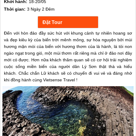
Khởi hành:
18-20/05
Thời gian:
3 Ngày 2 Đêm
Đến với hòn đảo đầy sức hút với khung cảnh tự nhiên hoang sơ
và đẹp kiêu kỳ của biển trời mênh mông, sự hòa nguyện bởi mùi
hương mặn mòi của biển với hương thơm của lá hành, lá tỏi non
ngào ngạt trong gió, một mùi thơm rất riêng mà chỉ ở đảo nơi đây
mới có được. Hơn nữa khách thăm quan sẽ có cơ hội trải nghiệm
cuộc sống miền biển của người dân Lý Sơn thật thà và hiếu
khách. Chắc chắn Lữ khách sẽ có chuyến đi vui vẻ và đáng nhớ
khi đồng hành cùng Vietsense Travel !