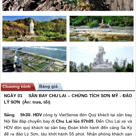
Bảng giá
Chương trình
NGÀY 01 SÂN BAY CHU LAI – CHỨNG TÍCH SƠN MỸ -
ĐẢO
LÝ SƠN
(Ăn: trưa, tối)
Sáng 5h30. HDV
công ty VietSense đón Quý khách tại sân bay
Nội Bài đáp chuyến bay đi
Chu Lai lúc 07h05
. Đến Chu Lai xe và
HDV đón quý khách tại sân bay Đoàn khởi hành đến cảng Sa Kỳ
để ra
đảo Lý Sơn
, tàu khởi hành 55 phút. Nhận phòng khách sạn