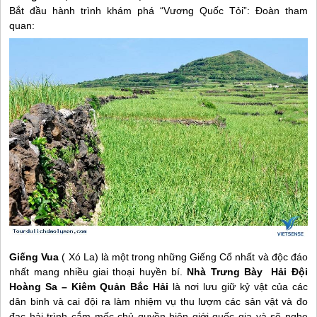
Bắt đầu hành trình khám phá “Vương Quốc Tỏi”: Đoàn tham
quan:
Giếng Vua
( Xó La) là một trong những Giếng Cổ nhất và độc đáo
nhất mang nhiều giai thoại huyền bí.
Nhà Trưng Bày Hải Đội
Hoàng Sa – Kiêm Quản Bắc Hải
là nơi lưu giữ kỷ vật của các
dân binh và cai đội ra làm nhiệm vụ thu lượm các sản vật và đo
đạc hải trình cắm mốc chủ quyền biên giới quốc gia và sẽ nghe