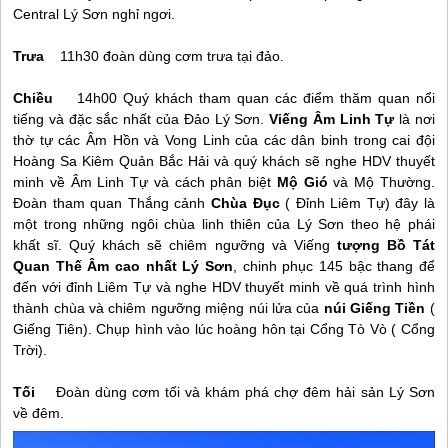
Central
Lý Sơn
nghỉ ngơi.
Trưa
11h30 đoàn dùng cơm trưa tại đảo.
Chiều
14h00 Quý khách tham quan các điểm thăm quan nổi
tiếng và đặc sắc nhất của
Đảo Lý Sơn
.
Viếng Âm Linh Tự
là nơi
thờ tự các Âm Hồn và Vong Linh của các dân binh trong cai đội
Hoàng Sa Kiêm Quản Bắc Hải và quý khách sẽ nghe HDV thuyết
minh về Âm Linh Tự và cách phân biệt
Mộ Gió
và Mộ Thường.
Đoàn tham quan Thắng cảnh
Chùa Đục
( Đỉnh Liêm Tự) đây là
một trong những ngôi chùa linh thiên của
Lý Sơn
theo hệ phái
khất sĩ. Quý khách sẽ chiêm ngưỡng và Viếng
tượng Bồ Tát
Quan Thế Âm cao nhất
Lý Sơn
, chinh phục 145 bậc thang để
đến với đỉnh Liêm Tự và nghe HDV thuyết minh về quá trình hình
thành chùa và chiêm ngưỡng miệng núi lửa của
núi Giếng Tiền
(
Giếng Tiên). Chụp hình vào lúc hoàng hôn tại Cổng Tò Vò ( Cổng
Trời).
Tối
Đoàn dùng cơm tối và khám phá chợ đêm hải sản
Lý Sơn
về đêm.