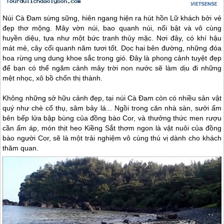
Núi Cà Đam sừng sững, hiên ngang hiện ra hút hồn Lữ khách bởi vẻ
đẹp thơ mộng. Mây vờn núi, bao quanh núi, nổi bật và vô cùng
huyền diệu, tựa như một bức tranh thủy mặc. Nơi đây, có khí hậu
mát mẻ, cây cối quanh năm tươi tốt. Dọc hai bên đường, những đóa
hoa rừng ung dung khoe sắc trong gió. Đây là phong cảnh tuyệt đẹp
để bạn có thể ngăm cảnh mây trời non nước sẽ làm dịu đi những
mệt nhọc, xô bồ chốn thị thành.
Không những sở hữu cảnh đẹp, tại núi Cà Đam còn có nhiều sản vật
quý như chè cổ thụ, sâm bảy lá... Ngồi trong căn nhà sàn, sưởi ấm
bên bếp lửa bập bùng của đồng bào Cor, và thưởng thức men rượu
cần ấm áp, món thịt heo Kiềng Sắt thơm ngon là vật nuôi của đồng
bào người Cor, sẽ là một trải nghiệm vô cùng thú vị dành cho khách
thăm quan.