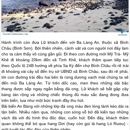
Hành trình còn đưa Lữ khách đến với Ba Làng An, thuộc xã Bình
Châu (Bình Sơn). Bởi thiên nhiên, cảnh vật và con người nơi đây làm
cho ta cảm thấy vô cùng gần gũi. Đi theo con đường mới Mỹ Trà- Mỹ
Khê đi khoảng 20km đến xã Tịnh Khê, khách thăm quan tiếp tục
theo Quốc lộ 24B hướng về phía Sa Kỳ đến chợ Bình Châu rồi rẽ trái
đi khoảng vài cây số đến trụ sở UBND xã Bình Châu, sau đó rẽ phải,
tới con đường trải đều hai bên là rừng dương xanh mát chúng ta sẽ
đến mũi Ba Làng An. Từ trên dốc cao, men theo những dải bậc
thang được sắp ngay ngắn bằng đá ong, Lữ khách sẽ bắt gặp cây
bàng tán rộng và những chiếc thúng đủ màu sắc đang đong đưa
trên biển, tựa như một bức tranh đầy thu hút.
Bãi biển An Bàng với những lớp đá ong màu đen lóng lánh kéo dài ra
tận biển. Nhiều năm qua, những con sóng vỗ bờ đã kiến tạo những
vách đá với đủ hình thù độc đáo, cuốn hút. Đến đây, khách thăm
quan không thể bỏ qua hang Dơi (hay còn gọi là hang Lò Rượu) -
một tuyệt tác độc đáo của thiên nhiên.