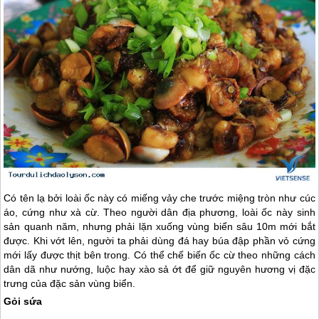
Có tên lạ bởi loài ốc này có miếng vảy che trước miệng tròn như cúc
áo, cứng như xà cừ. Theo người dân địa phương, loài ốc này sinh
sản quanh năm, nhưng phải lặn xuống vùng biển sâu 10m mới bắt
được. Khi vớt lên, người ta phải dùng đá hay búa đập phần vỏ cứng
mới lấy được thịt bên trong. Có thể chế biến ốc cừ theo những cách
dân dã như nướng, luộc hay xào sả ớt để giữ nguyên hương vị đặc
trưng của đặc sản vùng biển.
Gỏi sứa