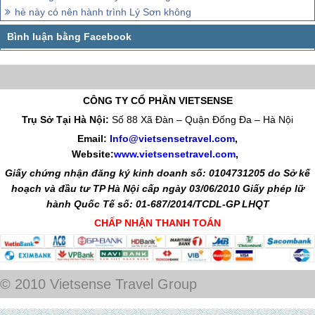
Trên đây là những món ngon của
đảo Lý Sơn
mà các khách thăm
quan không thể bỏ qua khi đặt chân đến vùng đất này. Mỗi món ăn
đem đến một hương vị khác nhau và để lại ấn tượng trong lòng Lữ
khách khi thưởng thức. Hy vọng những gợi ý này sẽ giúp ích cho
chuyến đi của bạn.
Những điểm đến tuyệt đẹp không thể bỏ qua trong tháng 3 ở Việt Nam
30/4 có nên hành trình Lý Sơn không
đi Lý Sơn có an toàn không
30 tháng 4 có nên đi Lý Sơn không
hè này có nên hành trình Lý Sơn không
CÔNG TY CỔ PHẦN VIETSENSE