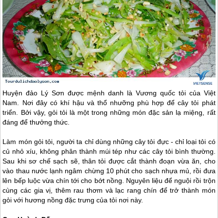
Huyện
đảo Lý Sơn
được mệnh danh là Vương quốc tỏi của Việt
Nam. Nơi đây có khí hậu và thổ nhưỡng phù hợp để cây tỏi phát
triển. Bởi vậy, gỏi tỏi là một trong những món đặc sản lạ miệng, rất
đáng để thưởng thức.
Làm món gỏi tỏi, người ta chỉ dùng những cây tỏi đực - chỉ loại tỏi có
củ nhỏ xíu, không phân thành múi tép như các cây tỏi bình thường.
Sau khi sơ chế sạch sẽ, thân tỏi được cắt thành đoạn vừa ăn, cho
vào thau nước lạnh ngâm chừng 10 phút cho sạch nhựa mủ, rồi đưa
lên bếp luộc vừa chín tới cho bớt nồng. Nguyên liệu để nguội rồi trộn
cùng các gia vị, thêm rau thơm và lạc rang chín để trở thành món
gỏi với hương nồng đặc trưng của tỏi nơi này.