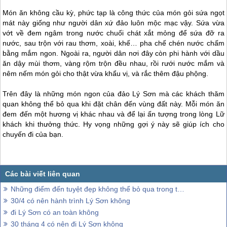
Món ăn không cầu kỳ, phức tạp là công thức của món gỏi sứa ngọt
mát này giống như người dân xứ đảo luôn mộc mạc vậy. Sứa vừa
vớt về đem ngâm trong nước chuối chát xắt mỏng để sứa đỡ ra
nước, sau trộn với rau thơm, xoài, khế… pha chế chén nước chấm
bằng mắm ngon. Ngoài ra, người dân nơi đây còn phi hành với dầu
ăn dậy mùi thơm, vàng rộm trộn đều nhau, rồi rưới nước mắm và
nêm nếm món gỏi cho thật vừa khẩu vị, và rắc thêm đậu phộng.