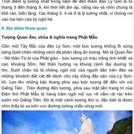
Thời điểm lý tưởng nhất trong năm để đến thăm
đảo Lý Sơn
là từ
tháng 3 đến tháng 9, khi thời tiết ấm áp, nắng ráo và nhìn chung là
khô ráo, biển lặng. Các tháng 3, 4 và 9 là lý tưởng nhất, vì chúng rơi
vào hai bên của kỳ nghỉ hè.
Địa điểm tham quan
Tượng Quan Âm, chùa & nghĩa trang Phật Mẫu
Gần mũi Tây Bắc của
đảo Lý Sơn
, một bức tượng khổng lồ sừng
sững dưới chân những vách đá phân tầng ấn tượng. Mô tả Quan Âm
- Nữ thần Từ bi của Phật giáo - bức tượng có màu trắng tinh khiết và
cao khoảng 50m. Nữ thần hướng ra khung cảnh đại dương to
lớn. Dưới chân bà là những ngôi mộ của người dân trên đảo và
những khoảnh đất cát để dành cho cây trồng đặc sản của
Lý Sơn
:
tỏi. Leo lên những bậc thang phía sau bức tượng để đến với núi
Giếng Tiên . Trên đường đến tượng, phía sau mặt tiền trang trí của
Điện thờ Phật Mẫu là hàng trăm ngôi mộ rực rỡ nằm rải rác trên
sườn núi Giếng Tiên. Đó là một cảnh tượng thú vị, đặc biệt là được
nhìn thấy từ xa trên con đường tường chắn sóng mới.