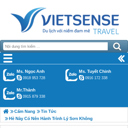
Ms. Ngọc Anh
Ms. Tuyết Chinh
0918 953 728
0916 172 338
Mr.Thành
0915 879 338
Cẩm Nang
Tin Tức
Hè Này Có Nên Hành Trình Lý Sơn Không