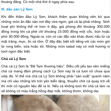
thoáng đãng. Có một nhà thờ ở ngay phía sau.
đặc sản Lý Sơn
Khi đến thăm
đảo Lý Sơn
, khách thăm quan không nên bỏ qua
những món ăn đặc sản nơi đây vừa ngon, giá cả lại phải chăng. Sinh
hoạt phí không thể rẻ hơn ở đây, giá phòng đôi khoảng 300.000
đồng trong khi cà phê chỉ khoảng 15.000 đồng một cốc, bún hoặc
phở 30.000 đồng. Ngoài ra, còn có các đặc sản khác được nấu từ cá
mặt trăng, mực, ốc và tôm. Ở đây đặc biệt nổi tiếng với các món gỏi
từ rong biển, sứa hoặc tỏi. Những món salad này có một hương vị
tươi ngon đặc biệt.
Chả cá Lý Sơn
Chả cá
Lý Sơn
là “Đệ Tam thương hiệu”. Điều cốt yếu tạo nên miếng
chả cá mang đậm phong cách
Lý Sơn
này là cá tươi rói chưa qua
ướp đá. Vì thế mà chả cá
Lý Sơn
không phải “sản xuất” quanh năm
mà chỉ vào những khi trời yên biển lặng, thuyền chở cá quay trở về
thì mới có nguyên liệu để ra lò. Nếu cá không tươi thì chả cá làm ra
sẽ không có màu trắng hồng đẹp mắt, không thơm, không dai.