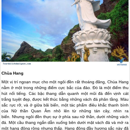
Chùa Hang
Một vị trí ngoạn mục cho một ngôi đền rất thoáng đãng, Chùa Hang
nằm ở một trong những điểm cực bắc của đảo. Đó là một điểm thu
hút nổi tiếng. Các bậc thang dẫn quanh một mũi đá đến vịnh cát
trắng tuyệt đẹp, được kết thúc bằng những vách đá phân tầng. Màu
sắc rực rỡ, và ở giữa bãi biển, một tác phẩm điêu khắc thanh bình
của Nữ thần Quan Âm nhô lên từ những tán cây, nhìn ra
biển. Nhưng ngôi đền thực sự ở phía sau nữ thần, dưới những vách
đá. Một cầu thang ngắn dẫn xuống bên dưới mặt vách đá và mở ra
một hang động rộng nhưng thấp. Hang động đầy hương sắc này đã