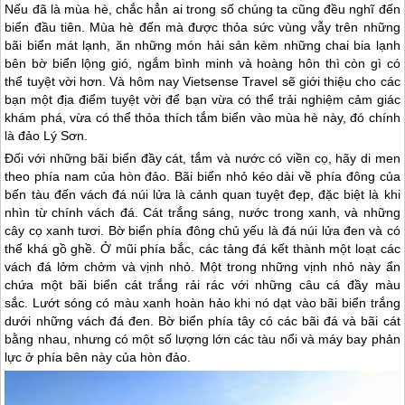
Nếu đã là mùa hè, chắc hẳn ai trong số chúng ta cũng đều nghĩ đến
biển đầu tiên. Mùa hè đến mà được thỏa sức vùng vẫy trên những
bãi biển mát lạnh, ăn những món hải sản kèm những chai bia lạnh
bên bờ biển lộng gió, ngắm bình minh và hoàng hôn thì còn gì có
thể tuyệt vời hơn. Và hôm nay Vietsense Travel sẽ giới thiệu cho các
bạn một địa điểm tuyệt vời để bạn vừa có thể trải nghiệm cảm giác
khám phá, vừa có thể thỏa thích tắm biển vào mùa hè này, đó chính
là đảo Lý Sơn.
Đối với những bãi biển đầy cát, tắm và nước có viền cọ, hãy di men
theo phía nam của hòn đảo. Bãi biển nhỏ kéo dài về phía đông của
bến tàu đến vách đá núi lửa là cảnh quan tuyệt đẹp, đặc biệt là khi
nhìn từ chính vách đá. Cát trắng sáng, nước trong xanh, và những
cây cọ xanh tươi. Bờ biển phía đông chủ yếu là đá núi lửa đen và có
thể khá gồ ghề. Ở mũi phía bắc, các tảng đá kết thành một loạt các
vách đá lởm chởm và vịnh nhỏ. Một trong những vịnh nhỏ này ẩn
chứa một bãi biển cát trắng rải rác với những câu cá đầy màu
sắc. Lướt sóng có màu xanh hoàn hảo khi nó dạt vào bãi biển trắng
dưới những vách đá đen. Bờ biển phía tây có các bãi đá và bãi cát
bằng nhau, nhưng có một số lượng lớn các tàu nổi và máy bay phản
lực ở phía bên này của hòn đảo.