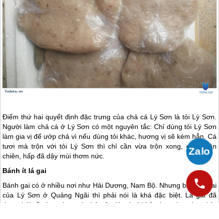
Điểm thứ hai quyết định đặc trưng của chả cá
Lý Sơn
là tỏi
Lý Sơn
.
Người làm chả cá ở
Lý Sơn
có một nguyên tắc: Chỉ dùng tỏi
Lý Sơn
làm gia vị để ướp chả vì nếu dùng tỏi khác, hương vị sẽ kém hẳn. Cá
tươi mà trộn với tỏi
Lý Sơn
thì chỉ cần vừa trộn xong, chưa cần
chiên, hấp đã dậy mùi thơm nức.
Bánh ít lá gai
Bánh gai có ở nhiều nơi như Hải Dương, Nam Bộ. Nhưng bánh lá gai
của
Lý Sơn
ở Quảng Ngãi thì phải nói là khá đặc biệt. Lá gai đã
được hái về từ trước, tước bỏ gân lá, phơi khô, đem đun cho nhừ,
vắt khô, thái mịn rồi đem giã trong cối đá cho nhừ. Khi giã có cho