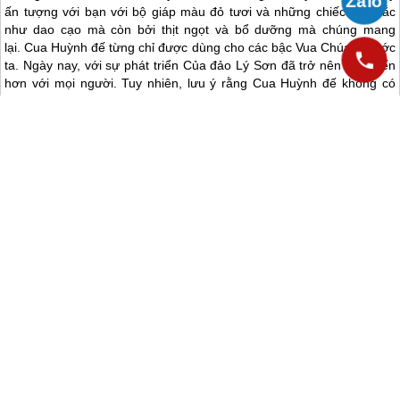
ấn tượng với bạn với bộ giáp màu đỏ tươi và những chiếc kìm sắc
như dao cạo mà còn bởi thịt ngọt và bổ dưỡng mà chúng mang
lại. Cua Huỳnh đế từng chỉ được dùng cho các bậc Vua Chúa ở nước
ta. Ngày nay, với sự phát triển Của
đảo Lý Sơn
đã trở nên phổ biến
hơn với mọi người. Tuy nhiên, lưu ý rằng Cua Huỳnh đế không có
quanh năm.