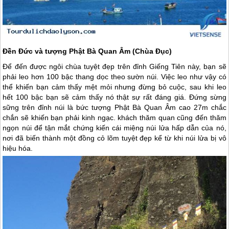
Đền Đức và tượng Phật Bà Quan Âm (Chùa Đục)
Để đến được ngôi chùa tuyệt đẹp trên đỉnh Giếng Tiên này, bạn sẽ
phải leo hơn 100 bậc thang dọc theo sườn núi. Việc leo như vậy có
thể khiến bạn cảm thấy mệt mỏi nhưng đừng bỏ cuộc, sau khi leo
hết 100 bậc bạn sẽ cảm thấy nó thật sự rất đáng giá. Đứng sừng
sững trên đỉnh núi là bức tượng Phật Bà Quan Âm cao 27m chắc
chắn sẽ khiến bạn phải kinh ngạc. khách thăm quan cũng đến thăm
ngọn núi để tận mắt chứng kiến ​​cái miệng núi lửa hấp dẫn của nó,
nơi đã biến thành một đồng cỏ lõm tuyệt đẹp kể từ khi núi lửa bị vô
hiệu hóa.