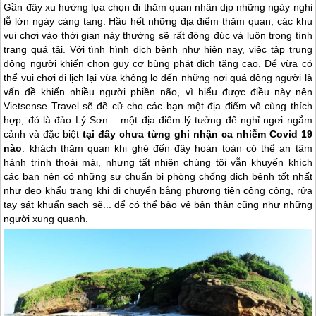
Gần đây xu hướng lựa chọn đi thăm quan nhân dịp những ngày nghỉ
lễ lớn ngày càng tang. Hầu hết những địa điểm thăm quan, các khu
vui chơi vào thời gian này thường sẽ rất đông đúc và luôn trong tình
trạng quá tải. Với tình hình dịch bệnh như hiện nay, việc tập trung
đông người khiến chon guy cơ bùng phát dịch tăng cao. Để vừa có
thể vui chơi di lịch lại vừa không lo đến những nơi quá đông người là
vấn đề khiến nhiều người phiền não, vì hiểu được điều này nên
Vietsense Travel sẽ đề cử cho các bạn một địa điểm vô cùng thích
hợp, đó là đảo Lý Sơn – một địa điểm lý tưởng để nghỉ ngơi ngắm
cảnh và đặc biệt
tại đây chưa từng ghi nhận ca nhiễm Covid 19
nào
. khách thăm quan khi ghé đến đây hoàn toàn có thể an tâm
hành trình thoải mái, nhưng tất nhiên chúng tôi vẫn khuyến khích
các bạn nên có những sự chuẩn bị phòng chống dịch bệnh tốt nhất
như đeo khẩu trang khi di chuyển bằng phương tiện công cộng, rửa
tay sát khuẩn sạch sẽ... để có thể bảo vệ bản thân cũng như những
người xung quanh.