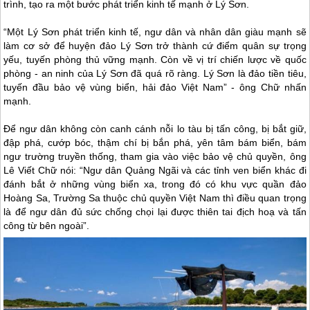
trình, tạo ra một bước phát triển kinh tế mạnh ở
Lý Sơn
.
“Một
Lý Sơn
phát triển kinh tế, ngư dân và nhân dân giàu mạnh sẽ
làm cơ sở để huyện
đảo Lý Sơn
trở thành cứ điểm quân sự trọng
yếu, tuyến phòng thủ vững mạnh. Còn về vị trí chiến lược về quốc
phòng - an ninh của
Lý Sơn
đã quá rõ ràng.
Lý Sơn
là đảo tiền tiêu,
tuyến đầu bảo vệ vùng biển, hải đảo Việt Nam” - ông Chữ nhấn
mạnh.
Để ngư dân không còn canh cánh nỗi lo tàu bị tấn công, bị bắt giữ,
đập phá, cướp bóc, thậm chí bị bắn phá, yên tâm bám biển, bám
ngư trường truyền thống, tham gia vào việc bảo vệ chủ quyền, ông
Lê Viết Chữ nói: “Ngư dân Quảng Ngãi và các tỉnh ven biển khác đi
đánh bắt ở những vùng biển xa, trong đó có khu vực quần đảo
Hoàng Sa, Trường Sa thuộc chủ quyền Việt Nam thì điều quan trọng
là để ngư dân đủ sức chống chọi lại được thiên tai địch hoạ và tấn
công từ bên ngoài”.