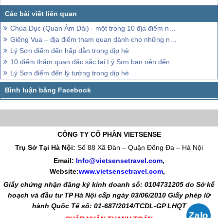
Chùa Đục (Quan Âm Đài) - một trong 10 địa điểm nhất định phải ghé thăm khi đến Lý Sơn
Giếng Vua – địa điểm tham quan dành cho những người yêu thích những câu chuyện cổ
Lý Sơn điểm đến hấp dẫn trong dịp hè
10 điểm thăm quan đặc sắc tại Lý Sơn bạn nên đến 1 lần trong đời
Lý Sơn điểm đến lý tưởng trong dịp hè
CÔNG TY CỔ PHẦN VIETSENSE
Trụ Sở Tại Hà Nội:
Số 88 Xã Đàn – Quận Đống Đa – Hà Nội
Email:
Info@vietsensetravel.com
,
Website:
www.vietsensetravel.com
,
Giấy chứng nhận đăng ký kinh doanh số: 0104731205 do Sở kế
hoạch và đầu tư TP Hà Nội cấp ngày 03/06/2010 Giấy phép lữ
hành Quốc Tế số: 01-687/2014/TCDL-GP LHQT