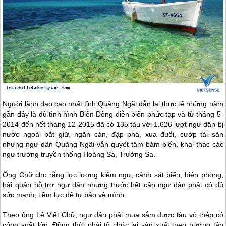
Người lãnh đạo cao nhất tỉnh Quảng Ngãi dẫn lại thực tế những năm
gần đây là dù tình hình Biển Đông diễn biến phức tạp và từ tháng 5-
2014 đến hết tháng 12-2015 đã có 135 tàu với 1.626 lượt ngư dân bị
nước ngoài bắt giữ, ngăn cản, đập phá, xua đuổi, cướp tài sản
nhưng ngư dân Quảng Ngãi vẫn quyết tâm bám biển, khai thác các
ngư trường truyền thống Hoàng Sa, Trường Sa.
Ông Chữ cho rằng lực lượng kiểm ngư, cảnh sát biển, biên phòng,
hải quân hỗ trợ ngư dân nhưng trước hết cần ngư dân phải có đủ
sức mạnh, tiềm lực để tự bảo vệ mình.
Theo ông Lê Viết Chữ, ngư dân phải mua sắm được tàu vỏ thép có
công suất lớn. Đồng thời phải tổ chức lại sản xuất theo hướng tập