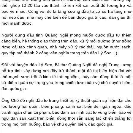
thể, ghép 10-20 tàu vào thành tổ liên kết sản xuất để tương trợ và
bảo vệ nhau. Cùng với đó là tăng cường đầu tư cơ sở hạ tầng như
nơi neo đậu, nhà máy chế biến để bán được giá trị cao, dân giàu thì
mới mạnh được.
Người đứng đầu tỉnh Quảng Ngãi mong muốn được đầu tư thêm
cảng biển, hệ thống giao thông trên đảo, xử lý môi trường (như trồng
rừng cải tạo cảnh quan, nhà máy xử lý rác thải, nguồn nước sạch,
quy tập mộ thành 2 công viên nghĩa trang trên
đảo Lý Sơn
…).
Đối với huyện
đảo Lý Sơn
, Bí thư Quảng Ngãi đề nghị Trung ương
hỗ trợ tỉnh xây dựng nơi đây trở thành một đô thị biển hiện đại với
thế mạnh vượt trội là kinh tế trải nghiệm, thủy sản; đồng thời là một
cứ điểm quân sự trọng yếu trong chiến lược bảo vệ chủ quyền biển,
đảo quốc gia.
Ông Chữ đề nghị đầu tư trang thiết bị, kỹ thuật quân sự hiện đại cho
lực lượng hải quân, biên phòng, cảnh sát biển để ngăn ngừa, đấu
tranh ngăn chặn tội phạm, bảo đảm an ninh trật tự vùng biển, bảo vệ
ngư dân sản xuất trên biển; đồng thời sẵn sàng tác chiến thắng lợi
trong mọi tình huống, bảo vệ chủ quyền biển, đảo quốc gia.