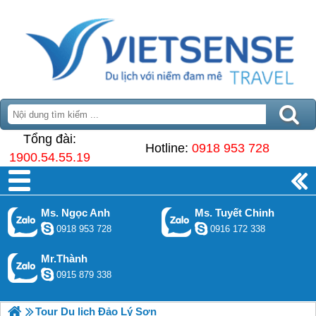
Tổng đài:
Hotline:
0918 953 728
1900.54.55.19
Ms. Ngọc Anh
Ms. Tuyết Chinh
0918 953 728
0916 172 338
Mr.Thành
0915 879 338
Tour Du lịch Đảo Lý Sơn