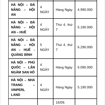
HÀ NỘI – ĐÀ
4
NẴNG – HỘI
Hàng Ngày
4.990.000
NGÀY
AN
HÀ NỘI – ĐÀ
4
Thứ 4, thứ
NẴNG – HỘI
5.190.000
NGÀY
7
AN – HUẾ
HÀ NỘI – ĐÀ
NẴNG – HỘI
5
Thứ 4, thứ
6.290.000
AN – HUẾ -
NGÀY
7
QUẢNG BÌNH
HÀ NỘI – PHÚ
4
QUỐC – LẶN
Hàng Ngày
6.090.000
NGÀY
NGẮM SAN HÔ
HÀ NỘI – NHA
TRANG –
4
Hàng Ngày
5.190.000
VINPERL
NGÀY
LAND
15/09;