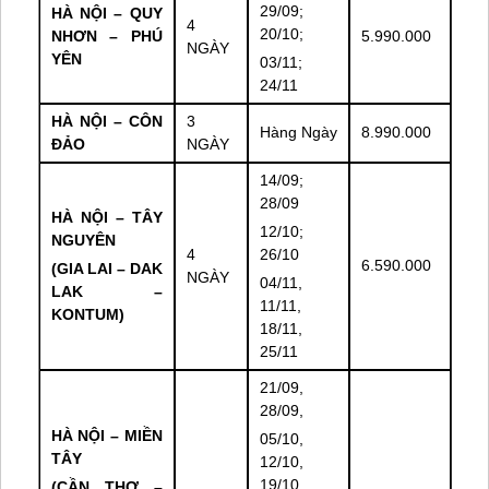
29/09;
HÀ NỘI – QUY
4
20/10;
NHƠN – PHÚ
5.990.000
NGÀY
YÊN
03/11;
24/11
HÀ NỘI – CÔN
3
Hàng Ngày
8.990.000
ĐẢO
NGÀY
14/09;
28/09
HÀ NỘI – TÂY
12/10;
NGUYÊN
4
26/10
6.590.000
(GIA LAI – DAK
NGÀY
04/11,
LAK –
11/11,
KONTUM)
18/11,
25/11
21/09,
28/09,
HÀ NỘI – MIỀN
05/10,
TÂY
12/10,
19/10,
(CẦN THƠ –