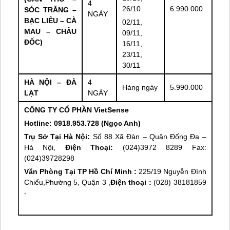
4
26/10
6.990.000
SÓC TRĂNG –
NGÀY
BẠC LIÊU – CÀ
02/11,
MAU – CHÂU
09/11,
ĐỐC)
16/11,
23/11,
30/11
HÀ NỘI – ĐÀ
4
Hàng ngày
5.990.000
LẠT
NGÀY
CÔNG TY CỔ PHẦN VietSense
Hotline: 0918.953.728 (Ngọc Anh)
Trụ Sở Tại Hà Nội:
Số 88 Xã Đàn – Quận Đống Đa –
Hà Nội,
Điện Thoại:
(024)3972 8289 Fax:
(024)39728298
Văn Phòng Tại TP Hồ Chí Minh :
225/19 Nguyễn Đình
Chiểu,Phường 5, Quận 3 ,
Điện thoại :
(028) 38181859
-