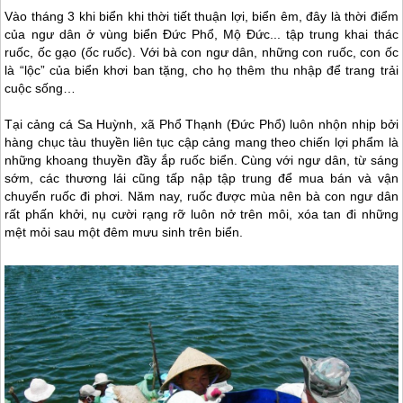
Vào tháng 3 khi biển khi thời tiết thuận lợi, biển êm, đây là thời điểm
của ngư dân ở vùng biển Đức Phổ, Mộ Đức... tập trung khai thác
ruốc, ốc gạo (ốc ruốc). Với bà con ngư dân, những con ruốc, con ốc
là “lộc” của biển khơi ban tặng, cho họ thêm thu nhập để trang trải
cuộc sống…
Tại cảng cá Sa Huỳnh, xã Phổ Thạnh (Đức Phổ) luôn nhộn nhịp bởi
hàng chục tàu thuyền liên tục cập cảng mang theo chiến lợi phẩm là
những khoang thuyền đầy ắp ruốc biển. Cùng với ngư dân, từ sáng
sớm, các thương lái cũng tấp nập tập trung để mua bán và vận
chuyển ruốc đi phơi. Năm nay, ruốc được mùa nên bà con ngư dân
rất phấn khởi, nụ cười rạng rỡ luôn nở trên môi, xóa tan đi những
mệt mỏi sau một đêm mưu sinh trên biển.