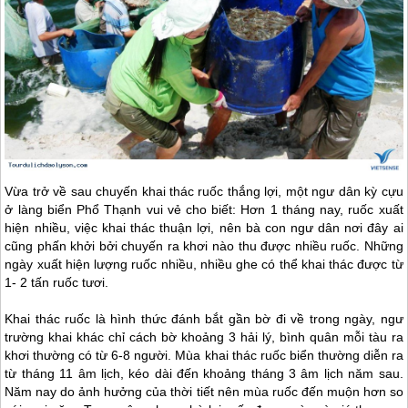
Vừa trở về sau chuyến khai thác ruốc thắng lợi, một ngư dân kỳ cựu
ở làng biển Phổ Thạnh vui vẻ cho biết: Hơn 1 tháng nay, ruốc xuất
hiện nhiều, việc khai thác thuận lợi, nên bà con ngư dân nơi đây ai
cũng phấn khởi bởi chuyến ra khơi nào thu được nhiều ruốc. Những
ngày xuất hiện lượng ruốc nhiều, nhiều ghe có thể khai thác được từ
1- 2 tấn ruốc tươi.
Khai thác ruốc là hình thức đánh bắt gần bờ đi về trong ngày, ngư
trường khai khác chỉ cách bờ khoảng 3 hải lý, bình quân mỗi tàu ra
khơi thường có từ 6-8 người. Mùa khai thác ruốc biển thường diễn ra
từ tháng 11 âm lịch, kéo dài đến khoảng tháng 3 âm lịch năm sau.
Năm nay do ảnh hưởng của thời tiết nên mùa ruốc đến muộn hơn so