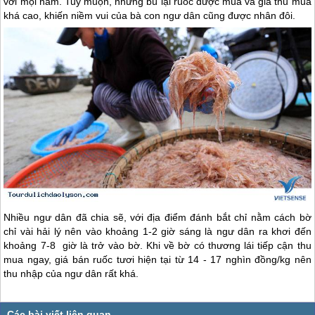
với mọi năm. Tuy muộn, nhưng bù lại ruốc được mùa và giá thu mua
khá cao, khiến niềm vui của bà con ngư dân cũng được nhân đôi.
Nhiều ngư dân đã chia sẽ, với địa điểm đánh bắt chỉ nằm cách bờ
chỉ vài hải lý nên vào khoảng 1-2 giờ sáng là ngư dân ra khơi đến
khoảng 7-8 giờ là trở vào bờ. Khi về bờ có thương lái tiếp cận thu
mua ngay, giá bán ruốc tươi hiện tại từ 14 - 17 nghìn đồng/kg nên
thu nhập của ngư dân rất khá.