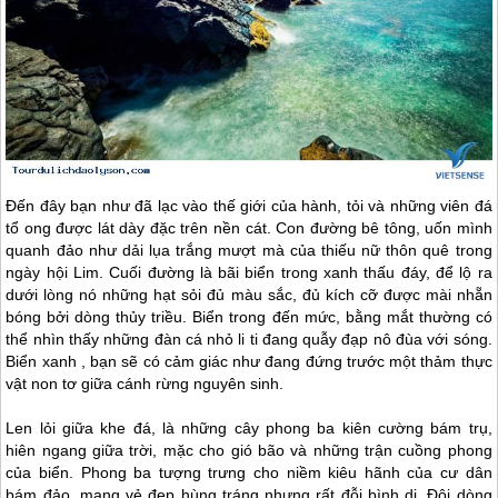
Đến đây bạn như đã lạc vào thế giới của hành, tỏi và những viên đá
tổ ong được lát dày đặc trên nền cát. Con đường bê tông, uốn mình
quanh đảo như dải lụa trắng mượt mà của thiếu nữ thôn quê trong
ngày hội Lim. Cuối đường là bãi biển trong xanh thấu đáy, để lộ ra
dưới lòng nó những hạt sỏi đủ màu sắc, đủ kích cỡ được mài nhẵn
bóng bởi dòng thủy triều. Biển trong đến mức, bằng mắt thường có
thể nhìn thấy những đàn cá nhỏ li ti đang quẫy đạp nô đùa với sóng.
Biển xanh , bạn sẽ có cảm giác như đang đứng trước một thảm thực
vật non tơ giữa cánh rừng nguyên sinh.
Len lỏi giữa khe đá, là những cây phong ba kiên cường bám trụ,
hiên ngang giữa trời, mặc cho gió bão và những trận cuồng phong
của biển. Phong ba tượng trưng cho niềm kiêu hãnh của cư dân
bám đảo, mang vẻ đẹp hùng tráng nhưng rất đỗi bình dị. Đôi dòng