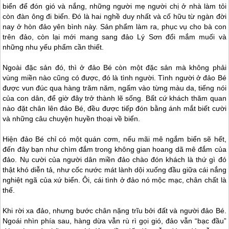
biển để đón gió và nắng, những người mẹ người chị ở nhà làm tỏi
còn đàn ông đi biển. Đó là hai nghề duy nhất và cố hữu từ ngàn đời
nay ở hòn đảo yên bình này. Sản phẩm làm ra, phục vụ cho bà con
trên đảo, còn lại mới mang sang
đảo Lý Sơn
đổi mắm muối và
những nhu yếu phẩm cần thiết.
Ngoài đặc sản đó, thì ở đảo Bé còn một đặc sản mà không phải
vùng miền nào cũng có được, đó là tình người. Tình người ở đảo Bé
được vun đúc qua hàng trăm năm, ngấm vào từng màu da, tiếng nói
của con dân, để giờ đây trở thành lẽ sống. Bất cứ khách thăm quan
nào đặt chân lên đảo Bé, đều được tiếp đón bằng ánh mắt biết cười
và những câu chuyện huyền thoại về biển.
Hiện đảo Bé chỉ có một quán cơm, nếu mãi mê ngắm biển sẽ hết,
đến đây bạn như chìm đắm trong không gian hoang dã mê đắm của
đảo. Nụ cười của người dân miền đảo chào đón khách là thứ gì đó
thật khó diễn tả, như cốc nước mát lành dội xuống đầu giữa cái nắng
nghiệt ngã của xứ biển. Ôi, cái tình ở đảo nó mộc mạc, chân chất là
thế.
Khi rời xa đảo, nhưng bước chân nặng trĩu bởi đất và người đảo Bé.
Ngoái nhìn phía sau, hàng dừa vẫn rù rì gọi gió, đảo vẫn “bạc đầu”