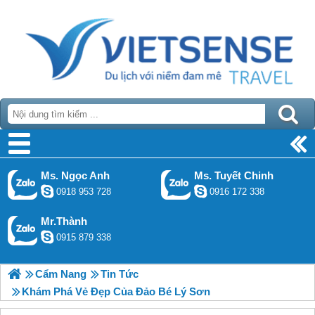
Ms. Ngọc Anh
Ms. Tuyết Chinh
0918 953 728
0916 172 338
Mr.Thành
0915 879 338
Cẩm Nang
Tin Tức
Khám Phá Vẻ Đẹp Của Đảo Bé Lý Sơn