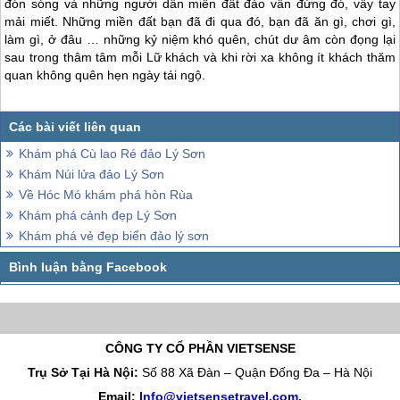
đón sóng và những người dân miền đất đảo vẫn đứng đó, vẫy tay
mải miết. Những miền đất bạn đã đi qua đó, bạn đã ăn gì, chơi gì,
làm gì, ở đâu … những kỷ niệm khó quên, chút dư âm còn đọng lại
sau trong thâm tâm mỗi Lữ khách và khi rời xa không ít khách thăm
quan không quên hẹn ngày tái ngộ.
Khám phá Cù lao Ré đảo Lý Sơn
Khám Núi lửa đảo Lý Sơn
Về Hóc Mó khám phá hòn Rùa
Khám phá cảnh đẹp Lý Sơn
Khám phá vẻ đẹp biển đảo lý sơn
CÔNG TY CỔ PHẦN VIETSENSE
Trụ Sở Tại Hà Nội:
Số 88 Xã Đàn – Quận Đống Đa – Hà Nội
Email:
Info@vietsensetravel.com
,