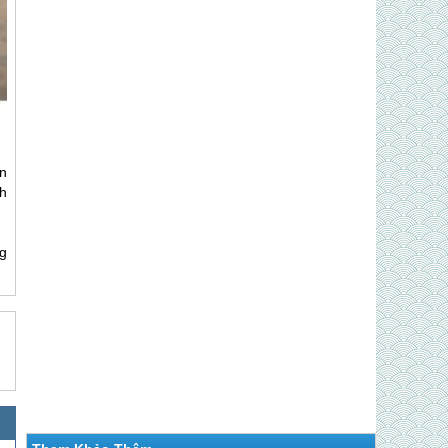
n
h
g