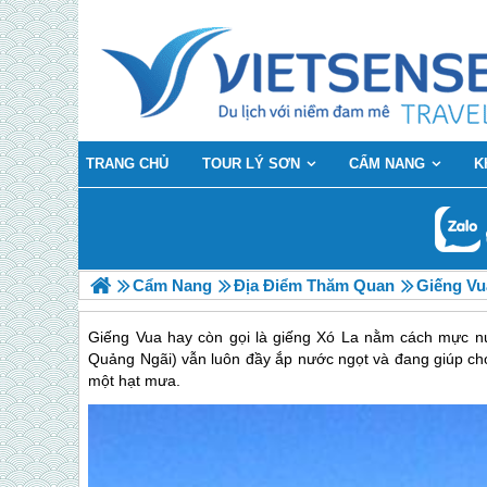
TRANG CHỦ
TOUR LÝ SƠN
CẨM NANG
K
Cẩm Nang
Địa Điểm Thăm Quan
Giếng V
Giếng Vua hay còn gọi là giếng Xó La nằm cách mực n
Quảng Ngãi) vẫn luôn đầy ắp nước ngọt và đang giúp ch
một hạt mưa.