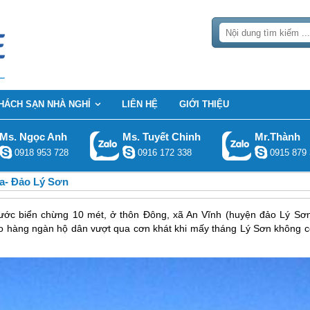
HÁCH SẠN NHÀ NGHỈ
LIÊN HỆ
GIỚI THIỆU
Ms. Ngọc Anh
Ms. Tuyết Chinh
Mr.Thành
0918 953 728
0916 172 338
0915 879 
ua- Đảo Lý Sơn
ước biển chừng 10 mét, ở thôn Đông, xã An Vĩnh (huyện đảo Lý Sơn
o hàng ngàn hộ dân vượt qua cơn khát khi mấy tháng Lý Sơn không c