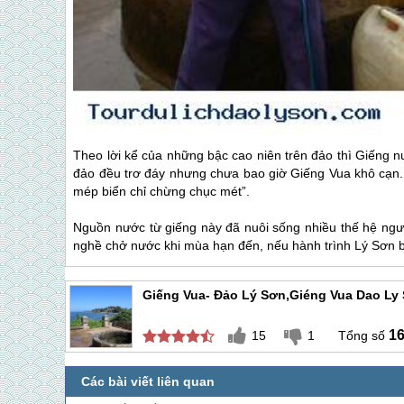
Theo lời kể của những bậc cao niên trên đảo thì Giếng 
đảo đều trơ đáy nhưng chưa bao giờ Giếng Vua khô cạn. 
mép biển chỉ chừng chục mét”.
Nguồn nước từ giếng này đã nuôi sống nhiều thế hệ ngư
nghề chở nước khi mùa hạn đến, nếu hành trình
Lý Sơn
b
Giếng Vua- Đảo Lý Sơn,giéng Vua Dao Ly
1
15
1