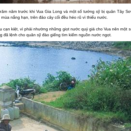
 trăm năm trước khi Vua Gia Long và một số tướng sỹ bị quân Tây Sơ
 mùa nắng hạn, trên đảo cây cối đều héo rũ vì thiếu nước.
u cạn kiệt, vì phải nhường những giọt nước quý giá cho Vua nên một s
ong đã lệnh cho quân sỹ đào giếng tìm kiếm nguồn nước ngọt.