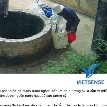
hát hiện có mạch nước ngầm, bất lực nhìn tướng sỹ lả dần vì thiế
 tìm được nguồn nước ngọt để cứu tướng sỹ.
iếng Xó La được đào đắp theo chỉ dẫn. Điều kỳ lạ là ngay khi tướn