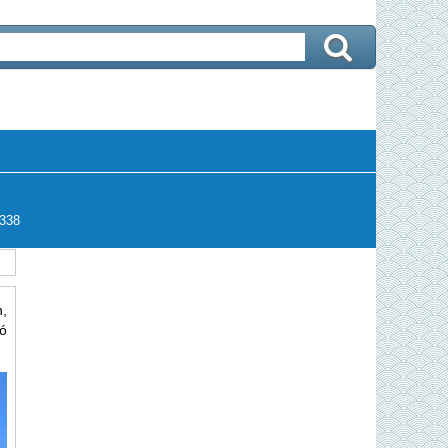
338
,
ó