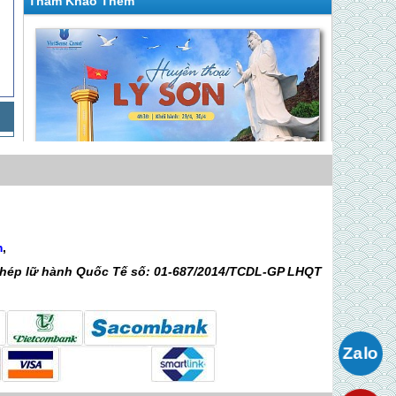
Tham Khảo Thêm
Chương Trình Lý Sơn 3 Ngày Dịp Lễ 30 Tháng
4 (VLS30)
m
,
Giá 5,490,000 VNĐ
 phép lữ hành Quốc Tế số: 01-687/2014/TCDL-GP LHQT
Chương Trình Lý Sơn 4 Ngày Dịp Lễ
30 Tháng 4 (VLS41)
Giá 6,150,000 VNĐ
Khuyến Mãi Mùa Thu Vàng Khởi