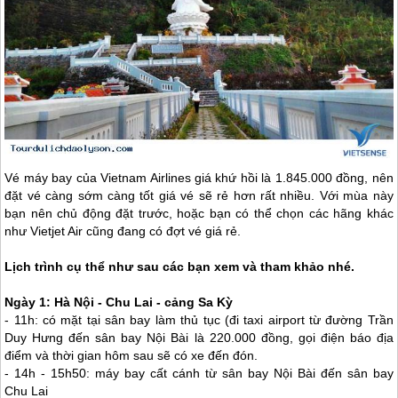
Vé máy bay của Vietnam Airlines giá khứ hồi là 1.845.000 đồng, nên
đặt vé càng sớm càng tốt giá vé sẽ rẻ hơn rất nhiều. Với mùa này
bạn nên chủ động đặt trước, hoặc bạn có thể chọn các hãng khác
như Vietjet Air cũng đang có đợt vé giá rẻ.
Lịch trình cụ thể như sau các bạn xem và tham khảo nhé.
Ngày 1: Hà Nội - Chu Lai - cảng Sa Kỳ
- 11h: có mặt tại sân bay làm thủ tục (đi taxi airport từ đường Trần
Duy Hưng đến sân bay Nội Bài là 220.000 đồng, gọi điện báo địa
điểm và thời gian hôm sau sẽ có xe đến đón.
- 14h - 15h50: máy bay cất cánh từ sân bay Nội Bài đến sân bay
Chu Lai