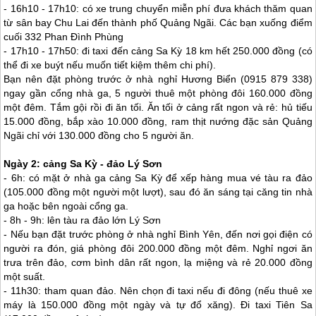
- 16h10 - 17h10: có xe trung chuyển miễn phí đưa khách thăm quan
từ sân bay Chu Lai đến thành phố Quảng Ngãi. Các bạn xuống điểm
cuối 332 Phan Đình Phùng
- 17h10 - 17h50: đi taxi đến cảng Sa Kỳ 18 km hết 250.000 đồng (có
thể đi xe buýt nếu muốn tiết kiệm thêm chi phí).
Bạn nên đặt phòng trước ở nhà nghỉ Hương Biển (0915 879 338)
ngay gần cổng nhà ga, 5 người thuê một phòng đôi 160.000 đồng
một đêm. Tắm gội rồi đi ăn tối. Ăn tối ở cảng rất ngon và rẻ: hủ tiếu
15.000 đồng, bắp xào 10.000 đồng, ram thịt nướng đặc sản Quảng
Ngãi chỉ với 130.000 đồng cho 5 người ăn.
Ngày 2: cảng Sa Kỳ -
đảo Lý Sơn
- 6h: có mặt ở nhà ga cảng Sa Kỳ để xếp hàng mua vé tàu ra đảo
(105.000 đồng một người một lượt), sau đó ăn sáng tại căng tin nhà
ga hoặc bên ngoài cổng ga.
- 8h - 9h: lên tàu ra đảo lớn
Lý Sơn
- Nếu bạn đặt trước phòng ở nhà nghỉ Bình Yên, đến nơi gọi điện có
người ra đón, giá phòng đôi 200.000 đồng một đêm. Nghỉ ngơi ăn
trưa trên đảo, cơm bình dân rất ngon, lạ miệng và rẻ 20.000 đồng
một suất.
- 11h30: tham quan đảo. Nên chọn đi taxi nếu đi đông (nếu thuê xe
máy là 150.000 đồng một ngày và tự đổ xăng). Đi taxi Tiên Sa