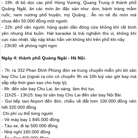
- 19h: đi bộ dọc các phố Hùng Vương, Quang Trung ở thành phố
Quảng Ngãi, ăn các món ăn đặc sản như: don, bánh tráng mắm
ruốc, nem nướng phố huyện, mỳ Quảng... Ăn no nê đủ món mà
chưa đến 50.000 đồng một người.
- 22h: phố vãn người, hàng quán dần đóng cửa không khí rất bình
yên nhưng khá buồn. Hát karaoke là trải nghiệm thú vị, không khí
cực náo nhiệt, tấp nập khác hẳn với không khí trên phố khi nãy.
- 23h30: về phòng nghỉ ngơi.
Ngày 4: thành phố Quảng Ngãi - Hà Nội.
- 7h: ra 332 Phan Đình Phùng đón xe trung chuyển miễn phí tới sân
bay Chu Lai (ngoài ra còn có chuyến 9h và 10h tuỳ vào giờ bay mà
sắp xếp thời gian sao cho hợp lý).
- 8h: đến sân bay Chu Lai, ăn sáng, làm thủ tục.
- 11h25 - 13h15: bay từ sân bay Chu Lai đến sân bay Nội Bài.
- Gọi tiếp taxi Airport đến đón, chiều về đắt hơn 100.000 đồng nên
hết 320.000 đồng.
Chi phí cụ thể từng người.
- Vé máy bay 1.845.000 đồng
- Tàu xe, đi lại 500.000 đồng
- Nhà nghỉ 160.000 đồng