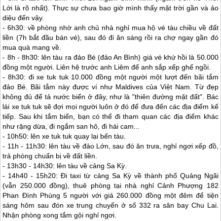
Lới là rõ nhất). Thực sự chưa bao giờ mình thấy mặt trời gần và ảo
diệu đến vậy.
- 6h30: về phòng nhờ anh chủ nhà nghỉ mua hộ vé tàu chiều về đất
liền (7h bắt đầu bán vé), sau đó đi ăn sáng rồi ra chợ ngay gần đó
mua quà mang về.
- 8h - 8h30: lên tàu ra đảo Bé (đảo An Bình) giá vé khứ hồi là 50.000
đồng một người. Liên hệ trước anh Liêm để anh sắp xếp ghế ngồi.
- 8h30: đi xe tuk tuk 10.000 đồng một người một lượt đến bãi tắm
đảo Bé. Bãi tắm này được ví như Maldives của Việt Nam. Từ đẹp
không đủ để tả nước biển ở đây, như là "thiên đường mặt đất". Bác
lái xe tuk tuk sẽ đợi mọi người luôn ở đó để đưa đến các địa điểm kế
tiếp. Sau khi tắm biển, bạn có thể đi tham quan các địa điểm khác
như rặng dừa, đi ngắm san hô, đi hái cam...
- 10h50: lên xe tuk tuk quay lại bến tàu.
- 11h - 11h30: lên tàu về đảo Lớn, sau đó ăn trưa, nghỉ ngơi xếp đồ,
trả phòng chuẩn bị về đất liền.
- 13h30 - 14h30: lên tàu về cảng Sa Kỳ.
- 14h40 - 15h20: Đi taxi từ cảng Sa Kỳ về thành phố Quảng Ngãi
(vẫn 250.000 đồng), thuê phòng tại nhà nghỉ Cảnh Phượng 182
Phan Đình Phùng 5 người với giá 260.000 đồng một đêm để tiện
sáng hôm sau đón xe trung chuyển ở số 332 ra sân bay Chu Lai.
Nhận phòng xong tắm gội nghỉ ngơi.