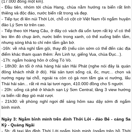
(17.000 đồng một km).
- Đầu tiên, nhóm tới chùa Hang, chùa nằm hướng ra biển rất linh
thiêng và độc đáo, nước biển rất trong và đẹp.
- Tiếp tục đi lên núi Thới Lới, chỗ có cột cờ Việt Nam rồi ngắm huyện
đảo Lý Sơn
từ trên cao.
- Tiếp theo tới Hang Câu, ở đây có vách đá uốn lượn rất kỳ vĩ có thể
leo lên đó chụp ảnh, nước biển trong xanh, có thể xuống biển tắm,
nhưng sóng khá to chỉ nên tắm gần bờ.
-16h: về nhà nghỉ tắm gội, thay đồ (nếu còn sớm có thể đến các địa
điểm khác tham quan thêm: Âm Linh tự, giếng Vua, chùa Đục...).
-17h: ngắm hoàng hôn ở cổng Tò Vò.
- 18h30: ăn tối ở nhà hàng hải sản Hải Phát (nghe nói đây là quán
đông khách nhất ở đó). Hải sản tươi sống cá, ốc, mực... chọn và
nướng ngay tại chỗ, ngoài ra còn có gà non tẩm gia vị nướng, lẩu
Thái hải sản... rất rẻ mà lại tươi ngon, 410.000 đồng cho 5 người.
- 20h: uống cà phê ở khách sạn
Lý Sơn
Central, tầng 3 view hướng
ra biển rất đẹp gió mát rượi.
- 21h30: về phòng nghỉ ngơi để sáng hôm sau dậy sớm đi ngắm
bình minh.
Ngày 3: Ngắm bình minh trên đỉnh Thới Lới - đảo Bé - cảng Sa
Kỳ - Quảng Ngãi
- 5h: đi taxi lên đỉnh Thới Lới ngắm bình minh (ngắm trên hồ Thới