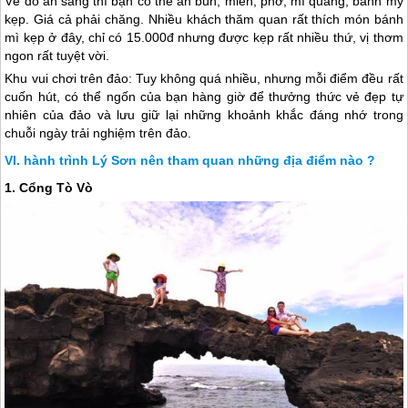
Về đồ ăn sáng thì bạn có thể ăn bún, miến, phở, mì quảng, bánh mỳ
kẹp. Giá cả phải chăng. Nhiều khách thăm quan rất thích món bánh
mì kẹp ở đây, chỉ có 15.000đ nhưng được kẹp rất nhiều thứ, vị thơm
ngon rất tuyệt vời.
Khu vui chơi trên đảo: Tuy không quá nhiều, nhưng mỗi điểm đều rất
cuốn hút, có thể ngốn của bạn hàng giờ để thưởng thức vẻ đẹp tự
nhiên của đảo và lưu giữ lại những khoảnh khắc đáng nhớ trong
chuỗi ngày trải nghiệm trên đảo.
hành trình Lý Sơn nên tham quan những địa điểm nào ?
1. Cổng Tò Vò