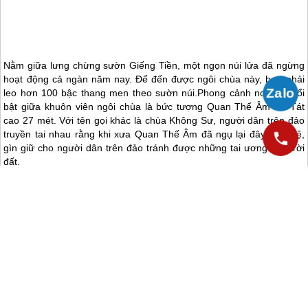
Nằm giữa lưng chừng sườn Giếng Tiền, một ngọn núi lửa đã ngừng
hoạt động cả ngàn năm nay. Để đến được ngôi chùa này, bạn phải
leo hơn 100 bậc thang men theo sườn núi.Phong cảnh nơi đây nổi
bật giữa khuôn viên ngôi chùa là bức tượng Quan Thế Âm Bồ Tát
cao 27 mét. Với tên gọi khác là chùa Không Sư, người dân trên đảo
truyền tai nhau rằng khi xưa Quan Thế Âm đã ngụ lại đây, bảo vệ,
gìn giữ cho người dân trên đảo tránh được những tai ương của trời
đất.
Đỉnh núi Giếng Tiền được xem là một đài ngoạn cảnh lý tưởng bởi
khi đứng nơi đây, Lữ khách sẽ quan sát thấy toàn bộ cảnh sắc trên
đảo. Miệng núi lửa ngày xua giờ trở thành một cánh đồng cỏ hình
lòng chảo tuyệt đẹp.
6. Đảo Bé