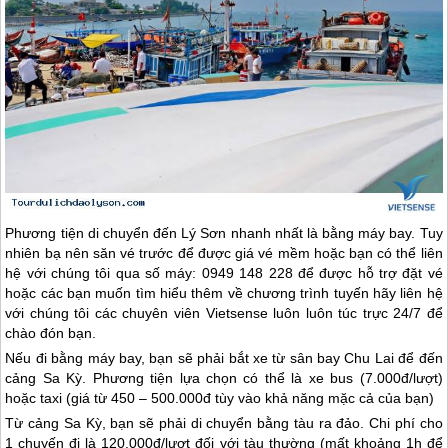
Phương tiện di chuyển đến
Lý Sơn
nhanh nhất là bằng máy bay. Tuy
nhiên bạ nên săn vé trước để được giá vé mềm hoặc bạn có thể liên
hệ với chúng tôi qua số máy: 0949 148 228 để được hỗ trợ đặt vé
hoặc các bạn muốn tìm hiểu thêm về chương trình tuyến hãy liên hệ
với chúng tôi các chuyên viên Vietsense luôn luôn túc trực 24/7 để
chào đón bạn.
Nếu đi bằng máy bay, bạn sẽ phải bắt xe từ sân bay Chu Lai để đến
cảng Sa Kỳ. Phương tiện lựa chọn có thể là xe bus (7.000đ/lượt)
hoặc taxi (giá từ 450 – 500.000đ tùy vào khả năng mặc cả của bạn)
Từ cảng Sa Kỳ, bạn sẽ phải di chuyển bằng tàu ra đảo. Chi phí cho
1 chuyến đi là 120.000đ/lượt đối với tàu thường (mất khoảng 1h để