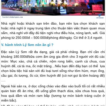
Nhà nghỉ hoặc khách sạn trên đảo, bạn nên lựa chọn khách sạn
hoặc nhà nghỉ ở ngay trung tâm cho thuận tiện việc tham quan mua
sắm, nhà nghỉ với đầy đủ tiện nghi như điều hòa, nóng lạnh, wifi. Giá
phòng từ 250.000đ – 500.000đ/phòng đôi/ngày. Có thể ở 3,4 người.
hành trình Lý Sơn nên ăn gì ?
Đặc sản
Lý Sơn
rất đa dạng, giá cả phải chăng. Bạn chỉ cần chi
khoảng 180.000đ/bữa cơm ấm úng gia đình cho 3 người với đủ các
món: Mực xào, chả cá chiên, nộm rong biển, canh cá chua, cua
huỳnh đế, cá tà ma, ốc mặt trăng…Nếu bạn đến đây bạn có thể lựa
chọn bữa tiệc hải sản với đủ loại tươi sống như tôm hùm, mực ống,
cầu gai, ốc tượng, ốc cừ, tôm huỳnh đế (có nơi gọi là tôm hoàng đế)
….
Ngoài hải sản ra, ở dọc cổng chào vào đảo vào buổi tối có rất nhiều
quán bán đồ ăn nhẹ, đồ uống gồm thạch dừa, sữa chua hoa quả,
hoa quả dầm và món ram bắp (tương tự món bánh tráng cuộn ở
miền bắc).