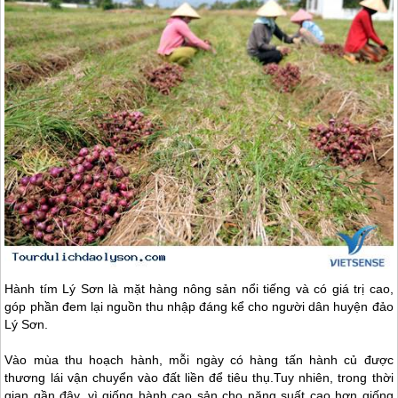
Hành tím
Lý Sơn
là mặt hàng nông sản nổi tiếng và có giá trị cao,
góp phần đem lại nguồn thu nhập đáng kể cho người dân huyện đảo
Lý Sơn.
Vào mùa thu hoạch hành, mỗi ngày có hàng tấn hành củ được
thương lái vận chuyển vào đất liền để tiêu thụ.Tuy nhiên, trong thời
gian gần đây, vì giống hành cao sản cho năng suất cao hơn giống