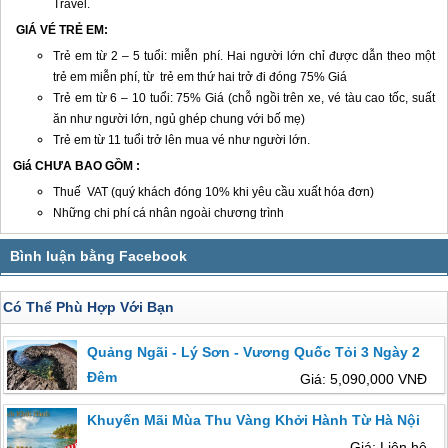
Travel.
GIÁ VÉ TRẺ EM:
Trẻ em từ 2 – 5 tuổi: miễn phí. Hai người lớn chỉ được dẫn theo một
trẻ em miễn phí, từ trẻ em thứ hai trở đi đóng 75% Giá
Trẻ em từ 6 – 10 tuổi: 75% Giá (chỗ ngồi trên xe, vé tàu cao tốc, suất
ăn như người lớn, ngủ ghép chung với bố mẹ)
Trẻ em từ 11 tuổi trở lên mua vé như người lớn.
Giá CHƯA BAO GỒM :
Thuế VAT (quý khách đóng 10% khi yêu cầu xuất hóa đơn)
Những chi phí cá nhân ngoài chương trình
Có Thể Phù Hợp Với Bạn
Quảng Ngãi - Lý Sơn - Vương Quốc Tỏi 3 Ngày 2
Đêm
Giá: 5,090,000 VNĐ
Khuyến Mãi Mùa Thu Vàng Khởi Hành Từ Hà Nội
Giá: Liên hệ