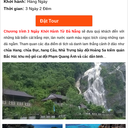
Khởi hành:
Hàng Ngày
Thời gian:
3 Ngày 2 Đêm
Chương trình 3 Ngày Khởi Hành Từ Đà Nẵng
sẽ đưa quý khách đến với
những bãi biển cát trắng mịn, làn nước xanh màu ngọc bích cùng những rạn
đá ngầm. Tham quan các địa điểm di tích và danh lam thắng cảnh ở đảo như
chùa Hang
,
chùa Đục, hang Câu, Nhà Trưng bày đội Hoàng Sa kiêm quản
Bắc Hải
,
khu mộ gió cai đội Phạm Quang Ảnh và các dân binh
…