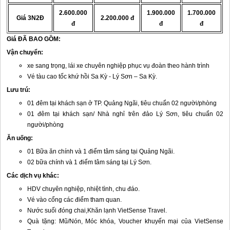
2.600.000
1.900.000
1.700.000
Giá 3N2Đ
2.200.000 đ
đ
đ
đ
Giá ĐÃ BAO GỒM:
Vận chuyển:
xe sang trọng, lái xe chuyên nghiệp phục vụ đoàn theo hành trình
Vé tàu cao tốc khứ hồi Sa Kỳ -
Lý Sơn
– Sa Kỳ.
Lưu trú:
01 đêm tại khách sạn ở TP. Quảng Ngãi, tiêu chuẩn 02 người/phòng
01 đêm tại khách sạn/ Nhà nghỉ trên
đảo Lý Sơn
, tiêu chuẩn 02
người/phòng
Ăn uống:
01 Bữa ăn chính và 1 điểm tâm sáng tại Quảng Ngãi.
02 bữa chính và 1 điểm tâm sáng tại
Lý Sơn
.
Các dịch vụ khác:
HDV chuyên nghiệp, nhiệt tình, chu đáo.
Vé vào cổng các điểm tham quan.
Nước suối đóng chai,Khăn lạnh VietSense Travel.
Quà tặng: Mũ/Nón, Móc khóa, Voucher khuyến mại của VietSense