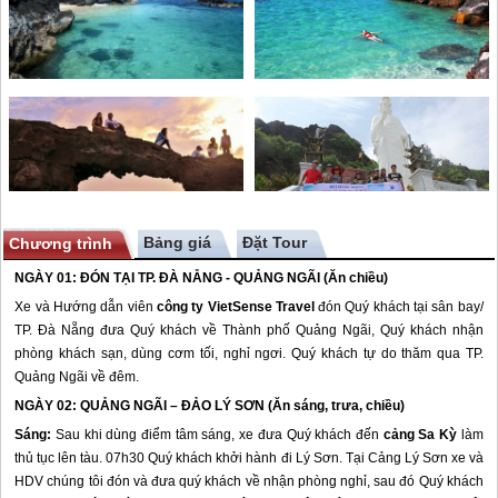
Bảng giá
Chương trình
NGÀY 01: ĐÓN TẠI TP. ĐÀ NẴNG - QUẢNG NGÃI (Ăn chiều)
Xe và Hướng dẫn viên
công ty VietSense Travel
đón Quý khách tại sân bay/
TP. Đà Nẵng đưa Quý khách về Thành phố Quảng Ngãi, Quý khách nhận
phòng khách sạn, dùng cơm tối, nghỉ ngơi. Quý khách tự do thăm qua TP.
Quảng Ngãi về đêm.
NGÀY 02: QUẢNG NGÃI –
ĐẢO LÝ SƠN
(Ăn sáng, trưa, chiều)
Sáng:
Sau khi dùng điểm tâm sáng, xe đưa Quý khách đến
cảng Sa Kỳ
làm
thủ tục lên tàu. 07h30 Quý khách khởi hành đi
Lý Sơn
. Tại Cảng
Lý Sơn
xe và
HDV chúng tôi đón và đưa quý khách về nhận phòng nghỉ, sau đó Quý khách