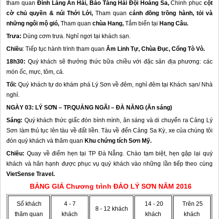
tham quan
Đình Làng An Hải
, Bảo Tàng Hải Đội
Hoàng Sa,
Chinh phục
cột
cờ chủ quyền & núi Thới Lới,
Tham quan
cánh đồng trồng hành, tỏi và
những ngôi mộ gió,
Tham quan
chùa Hang
,
Tắm biển tại
Hang Câu.
Trưa:
Dùng cơm trưa. Nghỉ ngơi tại khách sạn.
Chiều
: Tiếp tục hành trình tham quan
Âm Linh Tự,
Chùa Đục,
Cổng Tò Vò
.
18h30:
Quý khách sẽ thưởng thức bữa chiều với đặc sản địa phương: các
món ốc, mực, tôm, cá.
Tối:
Quý khách tự do khám phá
Lý Sơn
về đêm, nghỉ đêm tại Khách sạn/ Nhà
nghỉ.
NGÀY 03:
LÝ SƠN
– TP.QUẢNG NGÃI – ĐÀ NẴNG (Ăn sáng)
Sáng:
Quý khách thức giấc đón bình mình, ăn sáng và di chuyển ra Cảng
Lý
Sơn
làm thủ tục lên tàu về đất liền. Tàu về đến Cảng Sa Kỳ, xe của chúng tôi
đón quý khách và thăm quan
Khu chứng tích Sơn Mỹ
.
Chiều:
Quay về điểm hẹn tại TP Đà Nẵng. Chào tạm biệt, hẹn gặp lại quý
khách và hân hạnh được phục vụ quý khách vào những lần tiếp theo cùng
VietSense Travel.
BẢNG GIÁ Chương trình
ĐẢO LÝ SƠN
NĂM 2016
Số khách
4 - 7
14 - 20
Trên 25
8 - 12 khách
thăm quan
khách
khách
khách