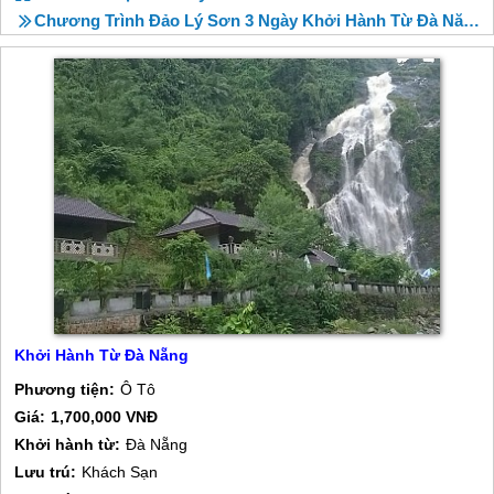
Chương Trình Đảo Lý Sơn 3 Ngày Khởi Hành Từ Đà Năng
Khởi Hành Từ Đà Nẵng
Phương tiện:
Ô Tô
Giá:
1,700,000 VNĐ
Khởi hành từ:
Đà Nẵng
Lưu trú:
Khách Sạn