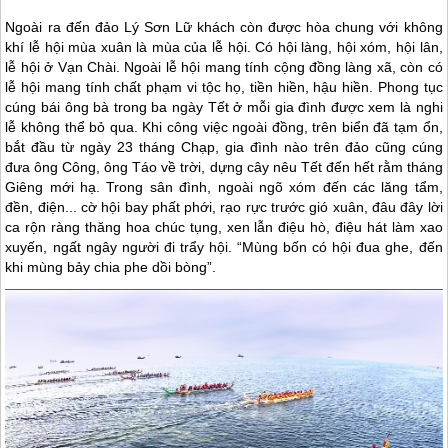
Ngoài ra đến
đảo Lý Sơn
Lữ khách còn được hòa chung với không
khí lễ hội mùa xuân là mùa của lễ hội. Có hội làng, hội xóm, hội lân,
lễ hội ở Vạn Chài. Ngoài lễ hội mang tính cộng đồng làng xã, còn có
lễ hội mang tính chất phạm vi tộc họ, tiền hiền, hậu hiền. Phong tục
cúng bái ông bà trong ba ngày Tết ở mỗi gia đình được xem là nghi
lễ không thể bỏ qua. Khi công việc ngoài đồng, trên biển đã tạm ổn,
bắt đầu từ ngày 23 tháng Chạp, gia đình nào trên đảo cũng cúng
đưa ông Công, ông Táo về trời, dựng cây nêu Tết đến hết rằm tháng
Giêng mới hạ. Trong sân đình, ngoài ngõ xóm đến các lăng tẩm,
đền, điện... cờ hội bay phất phới, rạo rực trước gió xuân, đâu đây lời
ca rộn ràng thăng hoa chúc tụng, xen lẫn điệu hò, điệu hát làm xao
xuyến, ngất ngây người đi trẩy hội. “Mùng bốn có hội đua ghe, đến
khi mùng bảy chia phe dồi bòng”.