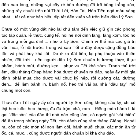
đến nao lòng, những vạt cây ré bên đường đã trổ bông trắng xóa,
những rẫy chuối trên núi Thới Lới, Hòn Tai, Hòn Tiền ngả màu vàng
nhạt... tất cả như báo hiệu dịp tết đến xuân về trên biển
đảo Lý Sơn
.
Chưa có một vùng đất nào lại chú tâm đến việc giữ gìn các phong
tục tập quán, lễ thức, cúng tế, hội hè nơi đình làng, lăng xóm, tộc họ
và trong mỗi gia đình... như ở
Lý Sơn
. Chính vì thế mà các giá trị
văn hóa, lễ hội trước, trong và sau Tết ở đây được cộng đồng bảo
tồn và phát huy khá tốt. Do ở xa đất liền, lại phụ thuộc vào thiên
nhiên, đất trời... nên người dân
Lý Sơn
chuẩn bị lương thực, thực
phẩm, bánh mứt, đường kẹo... phục vụ Tết khá sớm. Tranh thủ trời
êm, đầu tháng Chạp hàng hóa được chuyển ra đảo, ngày ấy mỗi gia
đình phải mua cho được vài chục ký nếp, rồi đường cát, đường
đen... để làm bánh in, bánh nổ, heo thì vài ba nhà “đậu tay” mổ
chung một con.
Thực đơn Tết ngày ấy của người
Lý Sơn
cũng không cầu kỳ, chỉ có
thịt heo luộc, heo thưng, đu đủ trộn, chả, ram... Riêng món bánh ít lá
gai “đặc sản” của đảo thì nhà nào cũng làm, có người gói “vài thiên”
để ăn trong những ngày Tết, còn dành cúng rằm tháng Giêng. Ngoài
ra, còn có các món tỏi non làm gỏi, hành muối chua, các món ăn từ
ốc, cá, mực... cũng được người dân chuẩn bị khá chu đáo.