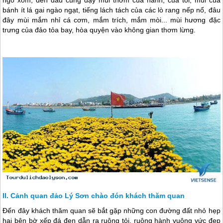
ngõ xóm, đến đâu cũng dậy mùi thơm của hành, của tỏi, mùi của
bánh ít lá gai ngào ngạt, tiếng lách tách của các lò rang nếp nổ, đâu
đây mùi mắm nhỉ cá cơm, mắm trích, mắm mòi... mùi hương đặc
trưng của đảo tỏa bay, hòa quyện vào không gian thơm lừng.
Cảnh quan đảo Lý Sơn chào đón khách thăm quan
Đến đây khách thăm quan sẽ bắt gặp những con đường đất nhỏ hẹp
hai bên bờ xếp đá đen dẫn ra ruộng tỏi, ruộng hành vuông vức đẹp