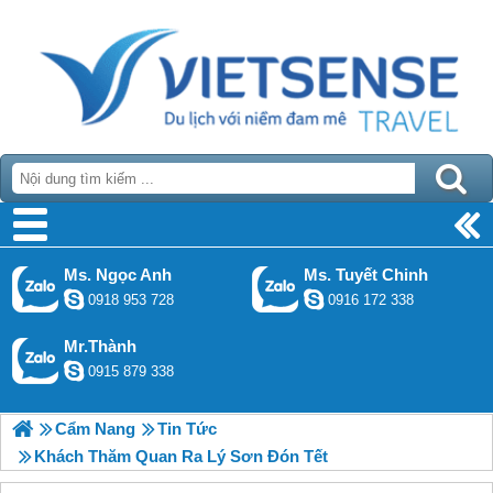
Ms. Ngọc Anh
Ms. Tuyết Chinh
0918 953 728
0916 172 338
Mr.Thành
0915 879 338
Cẩm Nang
Tin Tức
Khách Thăm Quan Ra Lý Sơn Đón Tết