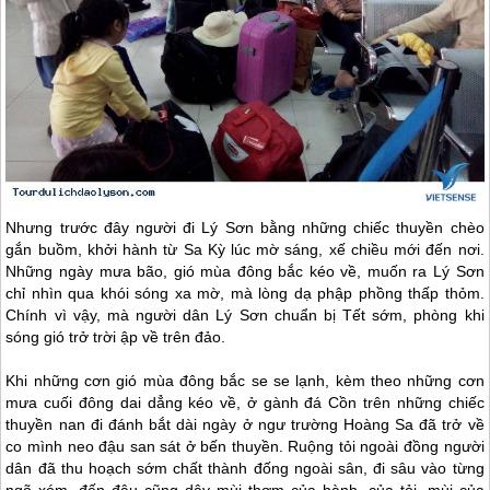
Nhưng trước đây người đi
Lý Sơn
bằng những chiếc thuyền chèo
gắn buồm, khởi hành từ Sa Kỳ lúc mờ sáng, xế chiều mới đến nơi.
Những ngày mưa bão, gió mùa đông bắc kéo về, muốn ra
Lý Sơn
chỉ nhìn qua khói sóng xa mờ, mà lòng dạ phập phồng thấp thỏm.
Chính vì vậy, mà người dân
Lý Sơn
chuẩn bị Tết sớm, phòng khi
sóng gió trở trời ập về trên đảo.
Khi những cơn gió mùa đông bắc se se lạnh, kèm theo những cơn
mưa cuối đông dai dẳng kéo về, ở gành đá Cồn trên những chiếc
thuyền nan đi đánh bắt dài ngày ở ngư trường Hoàng Sa đã trở về
co mình neo đậu san sát ở bến thuyền. Ruộng tỏi ngoài đồng người
dân đã thu hoạch sớm chất thành đống ngoài sân, đi sâu vào từng