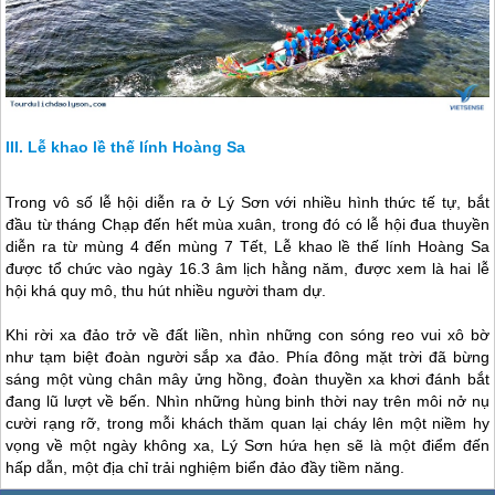
Lễ khao lề thế lính Hoàng Sa
Trong vô số lễ hội diễn ra ở
Lý Sơn
với nhiều hình thức tế tự, bắt
đầu từ tháng Chạp đến hết mùa xuân, trong đó có lễ hội đua thuyền
diễn ra từ mùng 4 đến mùng 7 Tết, Lễ khao lề thế lính Hoàng Sa
được tổ chức vào ngày 16.3 âm lịch hằng năm, được xem là hai lễ
hội khá quy mô, thu hút nhiều người tham dự.
Khi rời xa đảo trở về đất liền, nhìn những con sóng reo vui xô bờ
như tạm biệt đoàn người sắp xa đảo. Phía đông mặt trời đã bừng
sáng một vùng chân mây ửng hồng, đoàn thuyền xa khơi đánh bắt
đang lũ lượt về bến. Nhìn những hùng binh thời nay trên môi nở nụ
cười rạng rỡ, trong mỗi khách thăm quan lại cháy lên một niềm hy
vọng về một ngày không xa,
Lý Sơn
hứa hẹn sẽ là một điểm đến
hấp dẫn, một địa chỉ trải nghiệm biển đảo đầy tiềm năng.