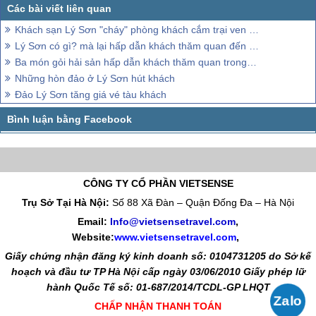
Khách sạn Lý Sơn "cháy" phòng khách cắm trại ven biển
Lý Sơn có gì? mà lại hấp dẫn khách thăm quan đến vậy
Ba món gỏi hải sản hấp dẫn khách thăm quan trong dịp hè
Những hòn đảo ở Lý Sơn hút khách
Đảo Lý Sơn tăng giá vé tàu khách
CÔNG TY CỔ PHẦN VIETSENSE
Trụ Sở Tại Hà Nội:
Số 88 Xã Đàn – Quận Đống Đa – Hà Nội
Email:
Info@vietsensetravel.com
,
Website:
www.vietsensetravel.com
,
Giấy chứng nhận đăng ký kinh doanh số: 0104731205 do Sở kế
hoạch và đầu tư TP Hà Nội cấp ngày 03/06/2010 Giấy phép lữ
hành Quốc Tế số: 01-687/2014/TCDL-GP LHQT
CHẤP NHẬN THANH TOÁN