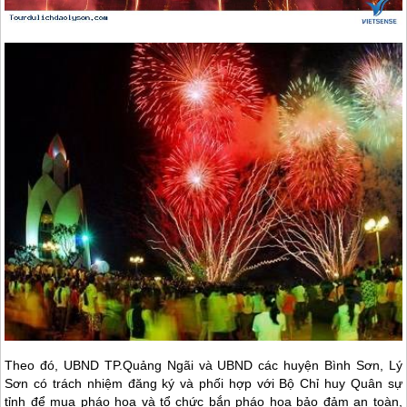
Theo đó, UBND TP.Quảng Ngãi và UBND các huyện Bình Sơn,
Lý
Sơn
có trách nhiệm đăng ký và phối hợp với Bộ Chỉ huy Quân sự
tỉnh để mua pháo hoa và tổ chức bắn pháo hoa bảo đảm an toàn,