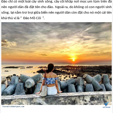
Đảo chỉ có một loài cây sinh sống, cây cối khắp nơi mọc um tùm trên đá
nên người dân đã đặt tên cho đảo. Ngoài ra, do không có con người sinh
sống, lại nằm trơ trọi giữa biển nên người dân còn đặt cho nó một cái tên
khá thú vị là “ Đảo Mồ Côi ”.