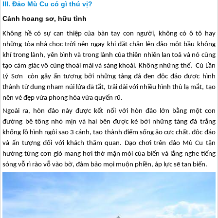
Đảo Mù Cu có gì thú vị?
Cảnh hoang sơ, hữu tình
Không hề có sự can thiệp của bàn tay con người, không có ô tô hay
những tòa nhà chọc trời nên ngay khi đặt chân lên đảo một bầu không
khí trong lành, yên bình và trong lành của thiên nhiên lan toả và nó cũng
tạo cảm giác vô cùng thoải mái và sảng khoái.
Không những thế, Cù Lần
Lý Sơn
còn gây ấn tượng bởi những tảng đá đen độc đáo được hình
thành từ dung nham núi lửa đã tắt, trải dài với nhiều hình thù lạ mắt, tạo
nên vẻ đẹp vừa phong hóa vừa quyến rũ.
Ngoài ra, hòn đảo này được kết nối với hòn đảo lớn bằng một con
đường bê tông nhỏ mịn và hai bên được kè bởi những tảng đá trắng
khổng lồ hình ngôi sao 3 cánh, tạo thành điểm sống ảo cực chất. độc đáo
và ấn tượng đối với khách thăm quan.
Dạo chơi trên đảo Mù Cu tận
hưởng từng cơn gió mang hơi thở mặn mòi của biển và lắng nghe tiếng
sóng vỗ rì rào vỗ vào bờ, đảm bảo mọi muộn phiền, áp lực sẽ tan biến.