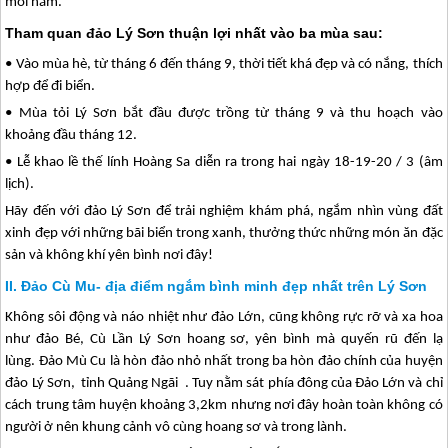
mỗi năm.
Tham quan đảo Lý Sơn thuận lợi nhất vào ba mùa sau:
• Vào mùa hè, từ tháng 6 đến tháng 9, thời tiết khá đẹp và có nắng, thích
hợp để đi biển.
• Mùa tỏi
Lý Sơn
bắt đầu được trồng từ tháng 9 và thu hoạch vào
khoảng đầu tháng 12.
• Lễ khao lề thế lính Hoàng Sa diễn ra trong hai ngày 18-19-20 / 3 (âm
lịch).
Hãy đến với
đảo Lý Sơn
để trải nghiệm khám phá, ngắm nhìn vùng đất
xinh đẹp với những bãi biển trong xanh, thưởng thức những món ăn đặc
sản và không khí yên bình nơi đây!
Đảo Cù Mu- địa điểm ngắm bình minh đẹp nhất trên Lý Sơn
Không sôi động và náo nhiệt như đảo Lớn, cũng không rực rỡ và xa hoa
như đảo Bé, Cù Lần
Lý Sơn
hoang sơ, yên bình mà quyến rũ đến lạ
lùng.
Đảo Mù Cu là hòn đảo nhỏ nhất trong ba hòn đảo chính của huyện
đảo Lý Sơn
, tỉnh Quảng Ngãi . Tuy nằm sát phía đông của Đảo Lớn và chỉ
cách trung tâm huyện khoảng 3,2km nhưng nơi đây hoàn toàn không có
người ở nên khung cảnh vô cùng hoang sơ và trong lành.