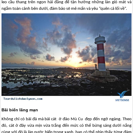
leo cầu thang trên ngọn hải đăng để tận hưởng những làn gió mát và
ngắm toàn cảnh bên dưới, đảm bảo sẽ mê mẩn và yêu “quên cả lối về”.
Bãi biển lãng mạn
Không chỉ có bãi đá mà bãi cát ở đảo Mù Cu đẹp đến ngỡ ngàng. Theo
đó, cát ở đây vừa mịn vừa trắng đến mức có thể bừng sáng dưới nắng
cùng với đó là làn nước biển trong xanh, bạn có thể nhìn thấy từng đám