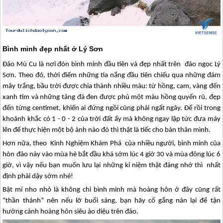
Bình minh đẹp nhất ở Lý Sơn
Đảo Mù Cu là nơi đón bình minh đầu tiên và đẹp nhất trên đảo ngọc
Lý
Sơn
. Theo đó, thời điểm những tia nắng đầu tiên chiếu qua những đám
mây trắng, bầu trời được chia thành nhiều màu: từ hồng, cam, vàng đến
xanh tím và những tảng đá đen được phủ một màu hồng quyến rũ, đẹp
đến từng centimet, khiến ai đứng ngồi cũng phải ngất ngây. Để rồi trong
khoảnh khắc có 1 - 0 - 2 của trời đất ấy mà không ngay lập tức đưa máy
lên để thực hiện một bộ ảnh nào đó thì thật là tiếc cho bản thân mình.
Hơn nữa, theo Kinh Nghiệm Khám Phá của nhiều người, bình minh của
hòn đảo này vào mùa hè bắt đầu khá sớm lúc 4 giờ 30 và mùa đông lúc 6
giờ, vì vậy nếu bạn muốn lưu lại những kỉ niệm thật đáng nhớ thì nhất
định phải dậy sớm nhé!
Bật mí nho nhỏ là không chỉ bình minh mà hoàng hôn ở đây cũng rất
“thần thánh” nên nếu lỡ buổi sáng, bạn hãy cố gắng nán lại để tận
hưởng cảnh hoàng hôn siêu ảo diệu trên đảo.