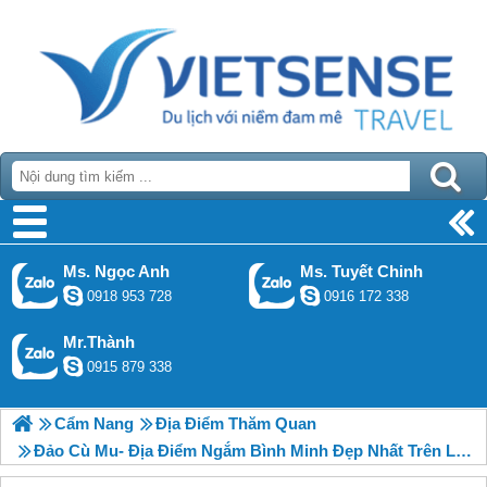
Ms. Ngọc Anh
Ms. Tuyết Chinh
0918 953 728
0916 172 338
Mr.Thành
0915 879 338
Cẩm Nang
Địa Điểm Thăm Quan
Đảo Cù Mu- Địa Điểm Ngắm Bình Minh Đẹp Nhất Trên Lý Sơn