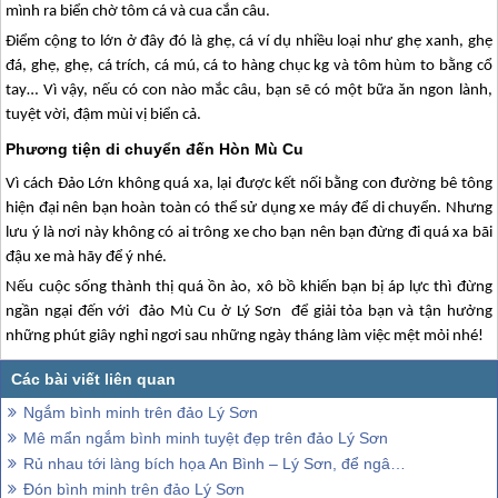
mình ra biển chờ tôm cá và cua cắn câu.
Điểm cộng to lớn ở đây đó là ghẹ, cá ví dụ nhiều loại như ghẹ xanh, ghẹ
đá, ghẹ, ghẹ, cá trích, cá mú, cá to hàng chục kg và tôm hùm to bằng cổ
tay… Vì vậy, nếu có con nào mắc câu, bạn sẽ có một bữa ăn ngon lành,
tuyệt vời, đậm mùi vị biển cả.
Phương tiện di chuyển đến Hòn Mù Cu
Vì cách Đảo Lớn không quá xa, lại được kết nối bằng con đường bê tông
hiện đại nên bạn hoàn toàn có thể sử dụng xe máy để di chuyển. Nhưng
lưu ý là nơi này không có ai trông xe cho bạn nên bạn đừng đi quá xa bãi
đậu xe mà hãy để ý nhé.
Nếu cuộc sống thành thị quá ồn ào, xô bồ khiến bạn bị áp lực thì đừng
ngần ngại đến với đảo Mù Cu ở
Lý Sơn
để giải tỏa bạn và tận hưởng
những phút giây nghỉ ngơi sau những ngày tháng làm việc mệt mỏi nhé!
Ngắm bình minh trên đảo Lý Sơn
Mê mẩn ngắm bình minh tuyệt đẹp trên đảo Lý Sơn
Rủ nhau tới làng bích họa An Bình – Lý Sơn, để ngâm mình cùng những bức hình kỳ quái
Đón bình minh trên đảo Lý Sơn