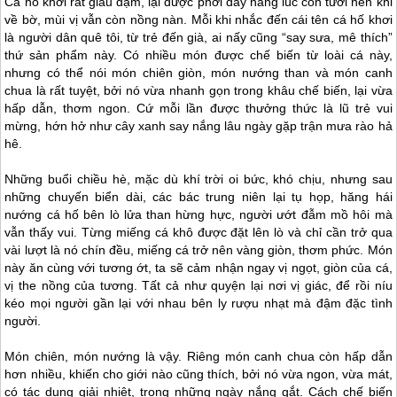
Cá hố khơi rất giàu đạm, lại được phơi đầy nắng lúc còn tươi nên khi
về bờ, mùi vị vẫn còn nồng nàn. Mỗi khi nhắc đến cái tên cá hố khơi
là người dân quê tôi, từ trẻ đến già, ai nấy cũng “say sưa, mê thích”
thứ sản phẩm này. Có nhiều món được chế biến từ loài cá này,
nhưng có thể nói món chiên giòn, món nướng than và món canh
chua là rất tuyệt, bởi nó vừa nhanh gọn trong khâu chế biến, lại vừa
hấp dẫn, thơm ngon. Cứ mỗi lần được thưởng thức là lũ trẻ vui
mừng, hớn hở như cây xanh say nắng lâu ngày gặp trận mưa rào hả
hê.
Những buổi chiều hè, mặc dù khí trời oi bức, khó chịu, nhưng sau
những chuyến biển dài, các bác trung niên lại tụ họp, hăng hái
nướng cá hố bên lò lửa than hừng hực, người ướt đẫm mồ hôi mà
vẫn thấy vui. Từng miếng cá khô được đặt lên lò và chỉ cần trở qua
vài lượt là nó chín đều, miếng cá trở nên vàng giòn, thơm phức. Món
này ăn cùng với tương ớt, ta sẽ cảm nhận ngay vị ngọt, giòn của cá,
vị the nồng của tương. Tất cả như quyện lại nơi vị giác, để rồi níu
kéo mọi người gần lại với nhau bên ly rượu nhạt mà đậm đặc tình
người.
Món chiên, món nướng là vậy. Riêng món canh chua còn hấp dẫn
hơn nhiều, khiến cho giới nào cũng thích, bởi nó vừa ngon, vừa mát,
có tác dụng giải nhiệt, trong những ngày nắng gắt. Cách chế biến