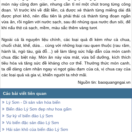
món này cũng đơn giản, nhưng cần tỉ mỉ một chút trong từng công
đoạn. Vì trước khi về đất liền, cá được xẻ thành từng miếng dài đã
được phơi khô, nên đầu tiên là phải thái cá thành từng đoạn ngắn
vừa ăn, rồi ngâm với nước sạch, sau đó nhúng qua nước đun sôi, để
khi nấu thịt cá sạch, mềm, màu sắc thêm vàng tươi.
Ngoài cá là nguyên liệu chính, các loại quả đi kèm như cà chua,
chuối chát, khế, dứa… cùng với những loại rau quen thuộc (rau răm,
hành lá, ngò tàu, giá đỗ…) sẽ làm tăng sức hấp dẫn của món canh
chua đặc biệt này. Món ăn này vừa mát, vừa bổ dưỡng, kích thích
tiêu hóa và tăng sức đề kháng cho cơ thể. Thưởng thức món canh,
ta dễ dàng cảm nhận ngay vị ngọt giàu đạm của cá, vị chua cay của
các loại quả và gia vị, khiến người ta nhớ mãi.
Nguồn tin: baoquangngai.vn
Lý Sơn - Di sản văn hóa biển
Biển đảo Lý Sơn đẹp như hoa gấm
Sự kỳ vĩ biển đảo Lý Sơn
Vú biển đặc sản đảo Lý Sơn
Hải sản khô của biển đảo Lý Sơn