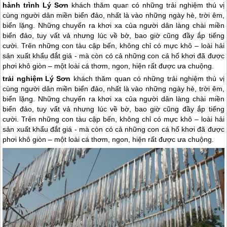
hành trình Lý Sơn
khách thăm quan có những trải nghiệm thú vị
cùng người dân miền biển đảo, nhất là vào những ngày hè, trời êm,
biển lặng. Những chuyến ra khơi xa của người dân làng chài miền
biển đảo, tuy vất vả nhưng lúc về bờ, bao giờ cũng đầy ắp tiếng
cười. Trên những con tàu cập bến, không chỉ có mực khô – loài hải
sản xuất khẩu đắt giá - mà còn có cả những con cá hố khơi đã được
phơi khô giòn – một loài cá thơm, ngon, hiện rất được ưa chuộng.
trải nghiệm
Lý Sơn
khách thăm quan có những trải nghiệm thú vị
cùng người dân miền biển đảo, nhất là vào những ngày hè, trời êm,
biển lặng. Những chuyến ra khơi xa của người dân làng chài miền
biển đảo, tuy vất vả nhưng lúc về bờ, bao giờ cũng đầy ắp tiếng
cười. Trên những con tàu cập bến, không chỉ có mực khô – loài hải
sản xuất khẩu đắt giá - mà còn có cả những con cá hố khơi đã được
phơi khô giòn – một loài cá thơm, ngon, hiện rất được ưa chuộng.