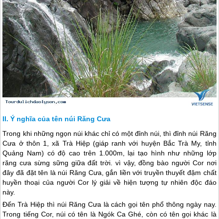
Ý nghĩa của tên núi Răng Cưa
Trong khi những ngọn núi khác chỉ có một đỉnh núi, thì đỉnh núi Răng
Cưa ở thôn 1, xã Trà Hiệp (giáp ranh với huyện Bắc Trà My, tỉnh
Quảng Nam) có độ cao trên 1.000m, lại tạo hình như những lớp
răng cưa sừng sững giữa đất trời. vì vậy, đồng bào người Cor nơi
đây đã đặt tên là núi Răng Cưa, gắn liền với truyền thuyết đậm chất
huyền thoại của người Cor lý giải về hiện tượng tự nhiên độc đáo
này.
Đến Trà Hiệp thì núi Răng Cưa là cách gọi tên phổ thông ngày nay.
Trong tiếng Cor, núi có tên là Ngók Ca Ghé, còn có tên gọi khác là