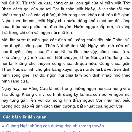
núi Cứ Xỉ. Từ thời xa xưa, công chúa, con gái của vị thần Mặt Trời
(theo cách gọi của người Cor là thần Mặt Ngây, là vị thần tối cao
nhất trong tất cả các vị thần), thích rong chơi khắp nơi trên thế gian.
Nghe theo lời con, Mặt Ngây cho nước dâng khắp mọi nơi để công
chúa thỏa sức phiêu lưu, đua thuyền. Nước ngập khắp nơi, cả vùng
Trà Bồng chỉ còn vài ngọn núi nhô lên.
Mỗi lần vượt thuyền qua các đỉnh núi, công chúa đều xin Thần Núi
cho thuyền băng qua. Thần Núi nể tình Mặt Ngây nên mở cửa núi
cho thuyền công chúa đi qua. Nhiều lần như vậy, công chúa tỏ ra
kiêu căng, tự ý mở cửa núi. Biết chuyện, Thần Núi lập tức đóng cửa
núi lại không cho thuyền công chúa đi qua nữa. Công chúa giận
Thần Núi, sai lính cho ghe băng xuyên qua núi để lại ba vết trên đỉnh
hình sóng ghe. Từ đó, ngọn núi chia làm bốn đỉnh nhấp nhô theo
hình răng cưa.
Ngày nay, núi Răng Cưa là một trong những ngọn núi cao hùng vĩ ở
Trà Bồng. Không chỉ vì có hình dáng kỳ lạ, mà còn bởi vì ngọn núi
này từng gắn liền với đời sống tinh thần người Cor như một biểu
tượng độc đáo về tính cách kiên cường, bất khuất của người Cor.
Quảng Ngãi những con đường đẹp như trong truyện cổ tích