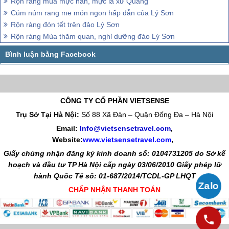
Rộn ràng mùa mực nan, mực lá xứ Quảng
Cúm núm rang me món ngon hấp dẫn của Lý Sơn
Rộn ràng đón tết trên đảo Lý Sơn
Rộn ràng Mùa thăm quan, nghỉ dưỡng đảo Lý Sơn
CÔNG TY CỔ PHẦN VIETSENSE
Trụ Sở Tại Hà Nội:
Số 88 Xã Đàn – Quận Đống Đa – Hà Nội
Email:
Info@vietsensetravel.com
,
Website:
www.vietsensetravel.com
,
Giấy chứng nhận đăng ký kinh doanh số: 0104731205 do Sở kế
hoạch và đầu tư TP Hà Nội cấp ngày 03/06/2010 Giấy phép lữ
hành Quốc Tế số: 01-687/2014/TCDL-GP LHQT
CHẤP NHẬN THANH TOÁN