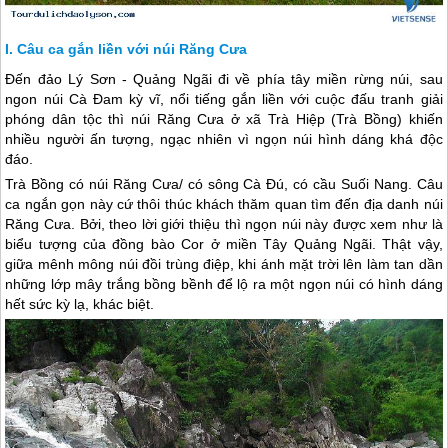
Câu ca gắn liền với núi Răng Cưa
Đến
đảo Lý Sơn
- Quảng Ngãi đi về phía tây miền rừng núi, sau
ngon núi Cà Đam kỳ vĩ, nổi tiếng gắn liền với cuộc đấu tranh giải
phóng dân tộc thì núi Răng Cưa ở xã Trà Hiệp (Trà Bồng) khiến
nhiều người ấn tượng, ngạc nhiên vì ngọn núi hình dáng khá độc
đáo.
Trà Bồng có núi Răng Cưa/ có sông Cà Đú, có cầu Suối Nang. Câu
ca ngắn gọn này cứ thôi thúc khách thăm quan tìm đến địa danh núi
Răng Cưa. Bởi, theo lời giới thiệu thì ngọn núi này được xem như là
biểu tượng của đồng bào Cor ở miền Tây Quảng Ngãi. Thật vậy,
giữa mênh mông núi đồi trùng điệp, khi ánh mặt trời lên làm tan dần
những lớp mây trắng bồng bềnh để lộ ra một ngọn núi có hình dáng
hết sức kỳ lạ, khác biệt.