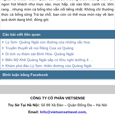
ngon hút khách như mực xào, mực hấp, cải xào tôm, canh cá, tôm
rang…nhưng món cá bống kho vẫn nổi tiếng nhất. Không chỉ thưởng
thức cá bống sông Trà tại chỗ, bạn còn có thể mua món này về làm
quà dưới dạng khô, đóng gói.
Lý Sơn- Quảng Ngãi con đường của những sắc hoa
Truyền thuyết về núi Răng Cưa xứ Quảng
Di tích vụ thảm sát Bình Hòa- Quảng Ngãi
Biển Mỹ Khê Quảng Ngãi sắp có Khu nghỉ dưỡng 4 sao
Khám phá đảo Lý Sơn- thiên đường của Quảng Ngãi
CÔNG TY CỔ PHẦN VIETSENSE
Trụ Sở Tại Hà Nội:
Số 88 Xã Đàn – Quận Đống Đa – Hà Nội
Email:
Info@vietsensetravel.com
,