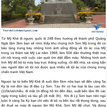
Từ Mỹ Khê đi ngược quốc lộ 24B theo hướng về thành phố Quảng
Ngãi tầm 3km bạn sẽ nhìn thấy khu chứng tích Sơn Mỹ trong đó có
bảo tàng trưng bày những hình ảnh sống động về tội ác của Mỹ
trong vụ thảm sát Mỹ Lai năm 1968, làm 504 dân thường thiệt mại
chỉ nội trong một cuộc càn quét tìm diệt đẫm máu. Những hình ảnh
lính Mỹ đổ bộ từ máy bay trực thăng xuống, rồi đốt nhà, xả súng bắn
vào người dân vô tội nói được quá nhiều về tội ác của chúng trong
chiến tranh Việt Nam.
Ngược lại từ biển Mỹ Khê đi xuôi tầm 5km nữa bạn sẽ đến cảng Sa
Kỳ là nơi đón tàu đi
đảo Lý Sơn
. Tàu thì có hai loại là tàu cao tốc
(115k/vé/chiều, đi mất 1h đồng hồ thì đến đảo, xuất bến tầm 8h các
ngày trong tuần) và tàu gỗ (đi mất 3h). Khi đi
Lý Sơn
bạn nên ngủ
luôn ở cảng Sa Kỳ bạn chỉ việc đi bộ ra bến tàu rất thong dong, sau
đó thuê xe máy đi ngược lên Mỹ Khê, Sơn Mỹ để chơi. Và đừng