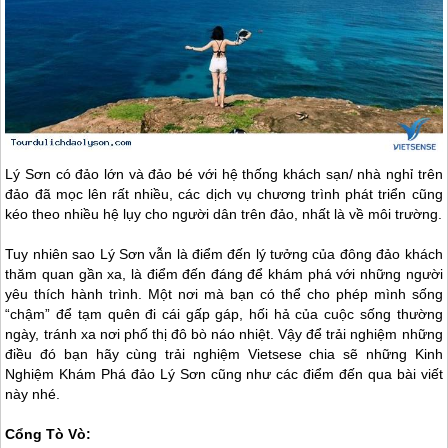
Lý Sơn
có đảo lớn và đảo bé với hệ thống khách sạn/ nhà nghỉ trên
đảo đã mọc lên rất nhiều, các dịch vụ chương trình phát triển cũng
kéo theo nhiều hệ lụy cho người dân trên đảo, nhất là về môi trường.
Tuy nhiên sao
Lý Sơn
vẫn là điểm đến lý tưởng của đông đảo khách
thăm quan gần xa, là điểm đến đáng để khám phá với những người
yêu thích hành trình. Một nơi mà bạn có thể cho phép mình sống
“chậm” để tạm quên đi cái gấp gáp, hối hả của cuộc sống thường
ngày, tránh xa nơi phố thị đô bò náo nhiệt. Vậy để trải nghiệm những
điều đó bạn hãy cùng trải nghiệm Vietsese chia sẽ những Kinh
Nghiệm Khám Phá
đảo Lý Sơn
cũng như các điểm đến qua bài viết
này nhé.
Cổng Tò Vò: