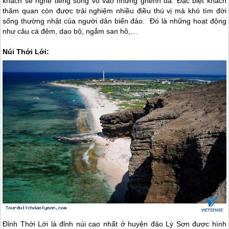
khách sẽ nghe tiếng sóng vỗ vào những ghềnh đá. Đặc biệt khách
thăm quan còn được trải nghiệm nhiều điều thú vị mà khó tìm đời
sống thường nhật của người dân biển đảo. Đó là những hoạt động
như câu cá đêm, dạo bộ, ngắm san hô,…
Núi Thới Lới:
Đỉnh Thới Lới là đỉnh núi cao nhất ở huyện
đảo Lý Sơn
được hình