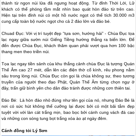
thành từ ngọn núi lửa đã ngưng hoạt động. Từ đỉnh Thới Lới, Lữ
khách có thể phóng tầm mắt nhìn bao quát hòn đảo từ trên cao.
Hiện tại trên đỉnh núi có một hồ nước ngọt có thể tích 30.000 m3
cung cấp toàn bộ nước ngọt cho cả 2 đảo lớn và đảo bé.
Chuad Đục: Với vị trí tuyệt đẹp “tựa sơn, hướng hải” - Chùa Đục tọa
lạc ngay giữa sườn núi Giếng Tiềng hướng thẳng ra biển lớn. Để
đến được Chùa Đục, khách thăm quan phải vượt qua hơn 100 bậc
thang men theo triền núi.
Tọa lạc ngay tiền sảnh của khu thắng cảnh chùa Đục là tượng Quán
Thế Âm cao 27 mét, dẫn lên các điện thờ cổ kính, rêu phong nằm
sâu trong lòng núi. Chùa Đục còn gọi là chùa không sư, theo tương
truyền của người theo đạo Phật, Quán Thế Âm từng chọn ngự ở
đây, trấn giữ bình yên cho dân đảo tránh được những cơn thiên tai.
Đảo Bé: Là hòn đảo nhỏ đúng như tên gọi của nó, nhưng Đảo Bé là
nơi có sức hút không thể cưỡng lại được bởi có một bãi tắm đẹp
tuyệt vời với làn cát trắng mịn, bao bọc bởi cánh cung vách đá cao
và những con sóng tung bọt trắng xóa ào ạt ngày đêm.
Cánh đồng tỏi
Lý Sơn