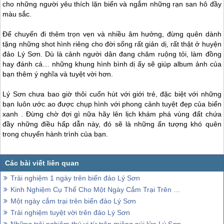
cho những người yêu thích lặn biển và ngắm những rạn san hô đầy
màu sắc.
Để chuyến đi thêm trọn vẹn và nhiều âm hưởng, đừng quên dành
tặng những shot hình riêng cho đời sống rất giản dị, rất thật ở huyện
đảo Lý Sơn
. Dù là cảnh người dân đang chăm ruộng tỏi, làm đồng
hay đánh cá… những khung hình bình dị ấy sẽ giúp album ảnh của
bạn thêm ý nghĩa và tuyệt vời hơn.
Lý Sơn
chưa bao giờ thôi cuốn hút với giới trẻ, đặc biệt với những
bạn luôn ước ao được chụp hình với phong cảnh tuyệt đẹp của biển
xanh . Đừng chờ đợi gì nữa hãy lên lịch khám phá vùng đất chứa
đầy những điều hấp dẫn này, đó sẽ là những ấn tượng khó quên
trong chuyến hành trình của bạn.
Trải nghiệm 1 ngày trên biển đảo Lý Sơn
Kinh Nghiệm Cụ Thể Cho Một Ngày Cắm Trại Trên Đảo Bé Lý Sơn
Một ngày cắm trại trên biển đảo Lý Sơn
Trải nghiệm tuyệt vời trên đảo Lý Sơn
Những trải nghiệm thú vị từ trên miệng núi lửa Lý Sơn