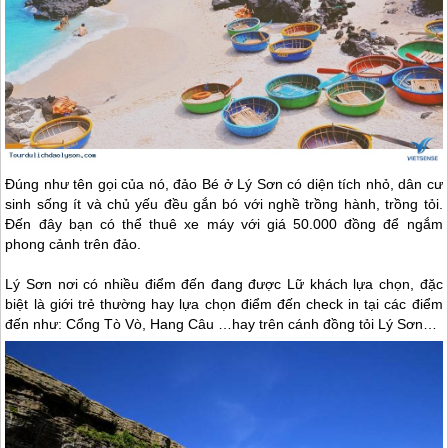
Đúng như tên gọi của nó, đảo Bé ở
Lý Sơn
có diện tích nhỏ, dân cư
sinh sống ít và chủ yếu đều gắn bó với nghề trồng hành, trồng tỏi.
Đến đây bạn có thể thuê xe máy với giá 50.000 đồng để ngắm
phong cảnh trên đảo.
Lý Sơn
nơi có nhiều điểm đến đang được Lữ khách lựa chọn, đặc
biệt là giới trẻ thường hay lựa chọn điểm đến check in tại các điểm
đến như: Cổng Tò Vò, Hang Câu …hay trên cánh đồng tỏi
Lý Sơn
…