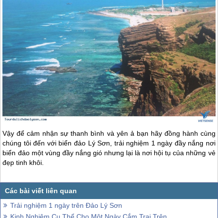
Vậy để cảm nhận sự thanh bình và yên ả bạn hãy đồng hành cùng
chúng tôi đến với biển
đảo Lý Sơn
, trải nghiệm 1 ngày đầy nắng nơi
biển đảo một vùng đầy nắng gió nhưng lại là nơi hội tụ của những vẻ
đẹp tinh khôi.
Trải nghiệm 1 ngày trên Đảo Lý Sơn
Kinh Nghiệm Cụ Thể Cho Một Ngày Cắm Trại Trên Đảo Bé Lý Sơn