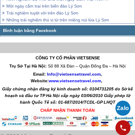
Một ngày cắm trại trên biển đảo Lý Sơn
Trải nghiệm tuyệt vời trên đảo Lý Sơn
Những trải nghiệm thú vị từ trên miệng núi lửa Lý Sơn
CÔNG TY CỔ PHẦN VIETSENSE
Trụ Sở Tại Hà Nội:
Số 88 Xã Đàn – Quận Đống Đa – Hà Nội
Email:
Info@vietsensetravel.com
,
Website:
www.vietsensetravel.com
,
Giấy chứng nhận đăng ký kinh doanh số: 0104731205 do Sở kế
hoạch và đầu tư TP Hà Nội cấp ngày 03/06/2010 Giấy phép lữ
hành Quốc Tế số: 01-687/2014/TCDL-GP LHQT
CHẤP NHẬN THANH TOÁN