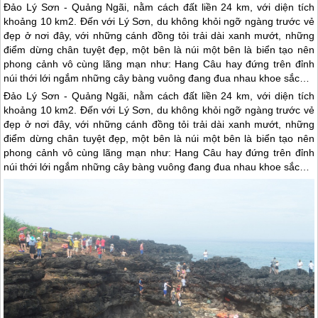
Đảo Lý Sơn - Quảng Ngãi, nằm cách đất liền 24 km, với diện tích
khoảng 10 km2. Đến với Lý Sơn, du không khỏi ngỡ ngàng trước vẻ
đẹp ở nơi đây, với những cánh đồng tỏi trải dài xanh mướt, những
điểm dừng chân tuyệt đẹp, một bên là núi một bên là biển tạo nên
phong cảnh vô cùng lãng mạn như: Hang Câu hay đứng trên đỉnh
núi thới lới ngắm những cây bàng vuông đang đua nhau khoe sắc…
Đảo Lý Sơn
- Quảng Ngãi, nằm cách đất liền 24 km, với diện tích
khoảng 10 km2. Đến với
Lý Sơn
, du không khỏi ngỡ ngàng trước vẻ
đẹp ở nơi đây, với những cánh đồng tỏi trải dài xanh mướt, những
điểm dừng chân tuyệt đẹp, một bên là núi một bên là biển tạo nên
phong cảnh vô cùng lãng mạn như: Hang Câu hay đứng trên đỉnh
núi thới lới ngắm những cây bàng vuông đang đua nhau khoe sắc…