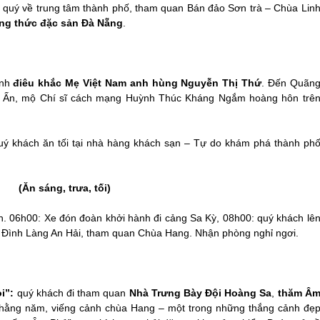
quý về trung tâm thành phố, tham quan Bán đảo Sơn trà – Chùa Lin
ng thức đặc sản Đà Nẵng
.
ình
điêu khắc Mẹ Việt Nam anh hùng Nguyễn Thị Thứ
. Đến Quãn
ên Ấn, mộ Chí sĩ cách mạng Huỳnh Thúc Kháng Ngắm hoàng hôn trê
 khách ăn tối tại nhà hàng khách sạn – Tự do khám phá thành ph
g, trưa, tối)
n. 06h00: Xe đón đoàn khởi hành đi cảng Sa Kỳ, 08h00: quý khách lê
 Đình Làng An Hải, tham quan Chùa Hang. Nhận phòng nghỉ ngơi.
i”:
quý khách đi tham quan
Nhà Trưng Bày Đội Hoàng Sa
,
thăm Â
 hằng năm, viếng cảnh chùa Hang – một trong những thắng cảnh đẹ