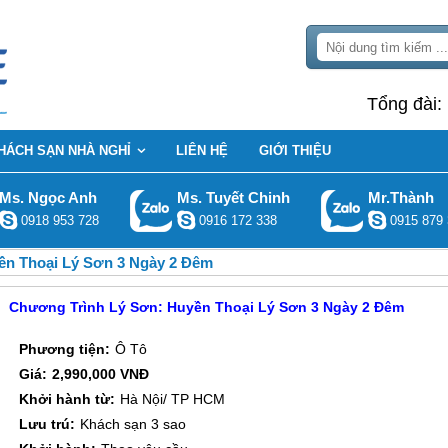
Tổng đài:
HÁCH SẠN NHÀ NGHỈ
LIÊN HỆ
GIỚI THIỆU
Ms. Ngọc Anh
Ms. Tuyết Chinh
Mr.Thành
0918 953 728
0916 172 338
0915 879 
ền Thoại Lý Sơn 3 Ngày 2 Đêm
Chương Trình Lý Sơn: Huyền Thoại Lý Sơn 3 Ngày 2 Đêm
Phương tiện:
Ô Tô
Giá:
2,990,000 VNĐ
Khởi hành từ:
Hà Nội/ TP HCM
Lưu trú:
Khách sạn 3 sao