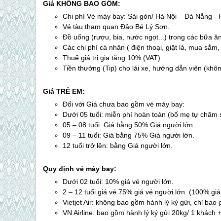
Giá KHÔNG BAO GỒM:
Chi phí Vé máy bay: Sài gòn/ Hà Nội – Đà Nẵng - 
Vé tàu tham quan Đảo Bé
Lý Sơn
.
Đồ uống (rượu, bia, nước ngọt...) trong các bữa ă
Các chi phí cá nhân ( điện thoại, giặt là, mua sắm,
Thuế giá trị gia tăng 10% (VAT)
Tiền thưởng (Tip) cho lái xe, hướng dẫn viên (khô
Giá TRẺ EM:
Đối với Giá chưa bao gồm vé máy bay:
Dưới 05 tuổi: miễn phí hoàn toàn (bố mẹ tự chăm s
05 – 08 tuổi: Giá bằng 50% Giá người lớn.
09 – 11 tuổi: Giá bằng 75% Giá người lớn.
12 tuổi trở lên: bằng Giá người lớn.
Quy định vé máy bay:
Dưới 02 tuổi: 10% giá vé người lớn.
2 – 12 tuổi giá vé 75% giá vé người lớn. (100% giá
Vietjet Air: không bao gồm hành lý ký gửi, chỉ bao
VN Airline: bao gồm hành lý ký gửi 20kg/ 1 khách 