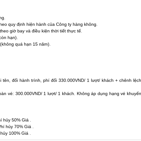
ng.
 theo quy định hiện hành của Công ty hàng không.
eo giờ bay và điều kiện thời tiết thực tế.
còn hạn).
(không quá hạn 15 năm).
i tên, đổi hành trình, phí đổi 330.000VND/ 1 lượt/ khách + chênh lệc
hoàn vé: 300.000VND/ 1 lượt/ 1 khách. Không áp dụng hạng vé khuyế
hí hủy 50% Giá .
Phí hủy 70% Giá .
 hủy 100% Giá .