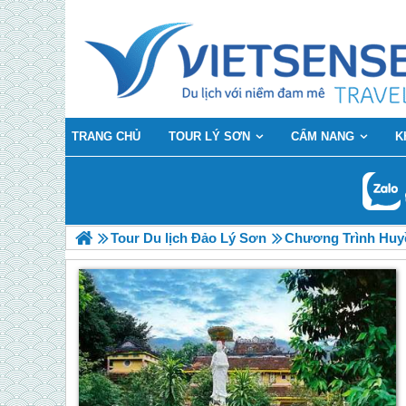
TRANG CHỦ
TOUR LÝ SƠN
CẨM NANG
K
Tour Du lịch Đảo Lý Sơn
Chương Trình Huy