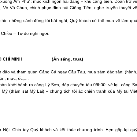
ng xuống Âm Phủ”; mục kích ngọn hải đăng – khu cảng biển. Đoàn trở v
Vò Vò Chun, chinh phục đỉnh núi Giếng Tiền, nghe truyền thuyết v
 nhìn những cánh đồng tỏi bát ngát, Quý khách có thể mua về làm qu
ói Chiều – Tự do nghỉ ngơi.
NỘI/HỒ CHÍ MINH (Ăn sáng, trưa)
n đảo và tham quan Cảng Cá ngay Cầu Tàu, mua sắm đặc sản: (hành
n, mực, ốc,....
 đoàn khởi hành ra cảng
Lý Sơn
, đáp chuyến tàu 09h00: về lại cảng S
ỹ (thảm sát Mỹ Lai) – chứng tích tội ác chiến tranh của Mỹ tại Việ
Nội. Chia tay Quý khách và kết thúc chương trình. Hẹn gặp lại qu