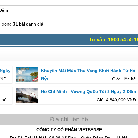
 Đêm
6
31
bài đánh giá
Tư vấn: 1900.54.55.1
 Ngày
Khuyến Mãi Mùa Thu Vàng Khởi Hành Từ Hà
Nội
VNĐ
Giá: Liên hệ
Hồ Chí Minh - Vương Quốc Tỏi 3 Ngày 2 Đêm
n hệ
Giá: 4,840,000 VNĐ
CÔNG TY CỔ PHẦN VIETSENSE
Trụ Sở Tại Hà Nội:
Số 88 Xã Đàn – Quận Đống Đa – Hà Nội