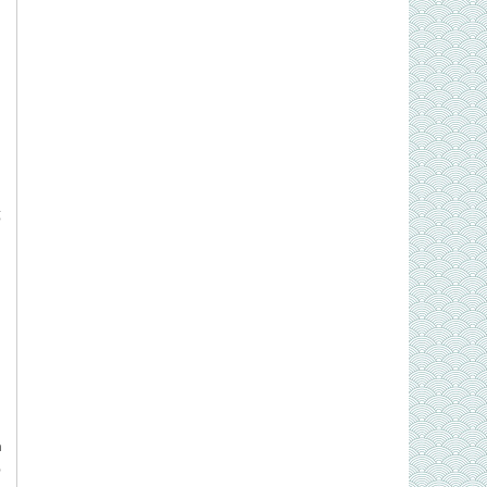
h
g
n
ố
n
m
p