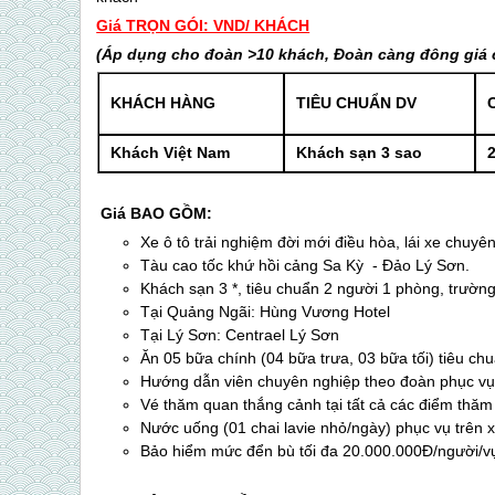
Giá TRỌN GÓI: VND/ KHÁCH
(Áp dụng cho đoàn >10 khách, Đoàn càng đông giá 
KHÁCH HÀNG
TIÊU CHUẨN DV
Khách Việt Nam
Khách sạn 3 sao
2
Giá BAO GỒM:
Xe ô tô trải nghiệm đời mới điều hòa, lái xe chuyên
Tàu cao tốc khứ hồi cảng Sa Kỳ -
Đảo Lý Sơn
.
Khách sạn 3 *, tiêu chuẩn 2 người 1 phòng, trườn
Tại Quảng Ngãi: Hùng Vương Hotel
Tại
Lý Sơn
: Centrael
Lý Sơn
Ăn 05 bữa chính (04 bữa trưa, 03 bữa tối) tiêu ch
Hướng dẫn viên chuyên nghiệp theo đoàn phục vụ 
Vé thăm quan thắng cảnh tại tất cả các điểm thăm
Nước uống (01 chai lavie nhỏ/ngày) phục vụ trên x
Bảo hiểm mức đển bù tối đa 20.000.000Đ/người/v