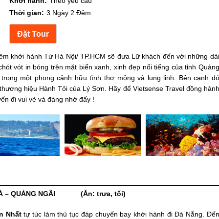
Khởi hành:
Theo yêu cầu
Thời gian:
3 Ngày 2 Đêm
đêm khởi hành Từ Hà Nội/ TP.HCM sẽ đưa Lữ khách đến với những dả
hót vót in bóng trên mặt biển xanh, xinh đẹp nổi tiếng của tỉnh Quản
trong một phong cảnh hữu tình thơ mộng và lung linh. Bên cạnh đ
thương hiệu Hành Tỏi của Lý Sơn. Hãy để Vietsense Travel đồng hàn
ến đi vui vẻ và đáng nhớ đấy !
RÀ – QUẢNG NGÃI (Ăn: trưa, tối)
n Nhất
tự túc làm thủ tục đáp chuyến bay khởi hành đi Đà Nẵng. Đế