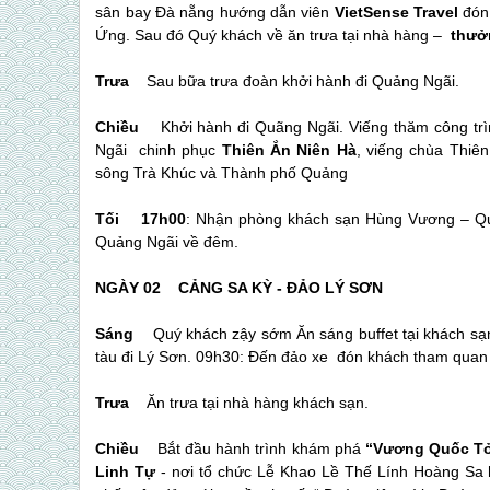
sân bay Đà nẵng hướng dẫn viên
VietSense Travel
đón 
Ứng. Sau đó Quý khách về ăn trưa tại nhà hàng –
thưở
Trưa
Sau bữa trưa đoàn khởi hành đi Quảng Ngãi.
Chiều
Khởi hành đi Quãng Ngãi. Viếng thăm công tr
Ngãi chinh phục
Thiên Ắn Niên Hà
, viếng chùa Thi
sông Trà Khúc và Thành phố Quảng
Tối 17h00
: Nhận phòng khách sạn Hùng Vương – Quý
Quảng Ngãi về đêm.
NGÀY 02 CẢNG SA KỲ -
ĐẢO LÝ SƠN
(Ăn sán
Sáng
Quý khách zậy sớm Ăn sáng buffet tại khách sạ
tàu đi
Lý Sơn
. 09h30: Đến đảo xe đón khách tham quan
Trưa
Ăn trưa tại nhà hàng khách sạn.
Chiều
Bắt đầu hành trình khám phá
“Vương Quốc Tỏ
Linh Tự
- nơi tổ chức Lễ Khao Lề Thế Lính Hoàng Sa