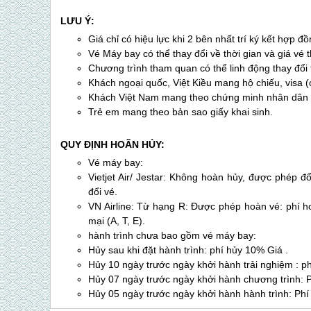
LƯU Ý:
Giá chỉ có hiệu lực khi 2 bên nhất trí ký kết hợp đồ
Vé Máy bay có thể thay đổi về thời gian và giá vé
Chương trình tham quan có thể linh động thay đổi th
Khách ngoại quốc, Việt Kiều mang hộ chiếu, visa (
Khách Việt Nam mang theo chứng minh nhân dân 
Trẻ em mang theo bản sao giấy khai sinh.
QUY ĐỊNH HOÃN HỦY:
Vé máy bay:
Vietjet Air/ Jestar: Không hoàn hủy, được phép đổ
đổi vé.
VN Airline: Từ hạng R: Được phép hoàn vé: phí 
mại (A, T, E).
hành trình chưa bao gồm vé máy bay:
Hủy sau khi đặt hành trình: phí hủy 10% Giá .
Hủy 10 ngày trước ngày khởi hành trải nghiệm : p
Hủy 07 ngày trước ngày khởi hành chương trình: 
Hủy 05 ngày trước ngày khởi hành hành trình: Phí