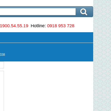
1900.54.55.19
Hotline:
0918 953 728
338