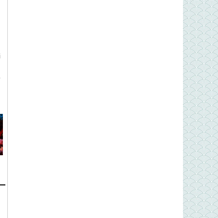
i
g
ó
h
n