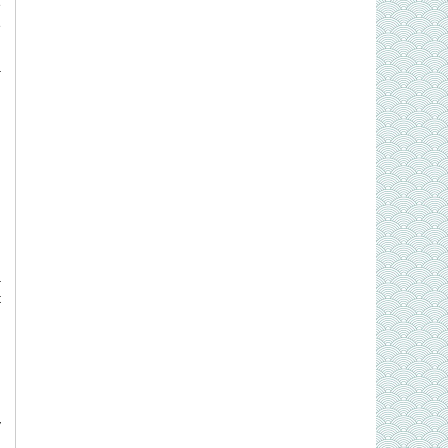
ề
ề
à
,
a
t
ý