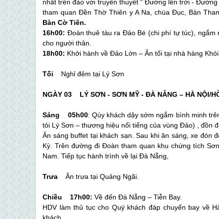
nhất trên đảo với truyền thuyết “ Đường lên trời - Đườ
tham quan Đền Thờ Thiên y A Na, chùa Đục, Bàn Than, 
Bàn Cờ Tiên.
16h00:
Đoàn thuê tàu ra Đảo Bé (chi phí tự túc), ngắm
cho người thân.
18h00:
Khởi hành về Đảo Lớn – Ăn tối tại nhà hàng Kh
Tối
Nghỉ đêm tại
Lý Sơn
NGÀY 03
LÝ SƠN
- SƠN MỸ - ĐÀ NẴNG – HÀ 
Sáng 05h00
: Qúy khách dậy sớm ngắm bình minh trê
tỏi
Lý Sơn
– thương hiệu nổi tiếng của vùng Đảo) , đồn độ
Ăn sáng buffet tại khách sạn. Sau khi ăn sáng, xe đón
Kỳ. Trên đường đi Đoàn tham quan khu chứng tích Sơn M
Nam. Tiếp tục hành trình về lại Đà Nẵng,
Trưa
Ăn trưa tại Quảng Ngãi.
Chiều 17h00:
Về đến Đà Nẵng – Tiễn Bay.
HDV làm thủ tục cho Quý khách đáp chuyến bay về Hà 
khách