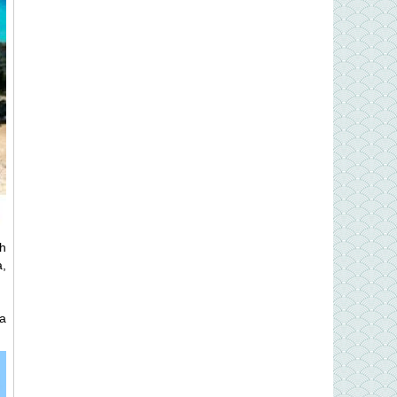
nh
a,
a