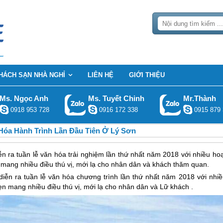
HÁCH SẠN NHÀ NGHỈ
LIÊN HỆ
GIỚI THIỆU
Ms. Ngọc Anh
Ms. Tuyết Chinh
Mr.Thành
0918 953 728
0916 172 338
0915 879 
Hóa Hành Trình Lần Đầu Tiên Ở Lý Sơn
iễn ra tuần lễ văn hóa trải nghiệm lần thứ nhất năm 2018 với nhiều ho
 mang nhiều điều thú vị, mới lạ cho nhân dân và khách thăm quan.
 diễn ra tuần lễ văn hóa chương trình lần thứ nhất năm 2018 với nhiề
ẹn mang nhiều điều thú vị, mới lạ cho nhân dân và Lữ khách .