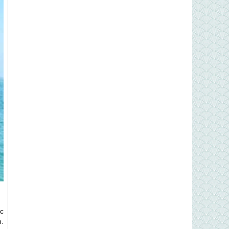
ốc
n
.