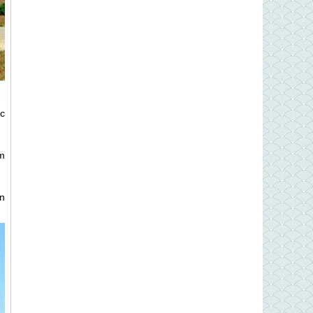
c
m
n