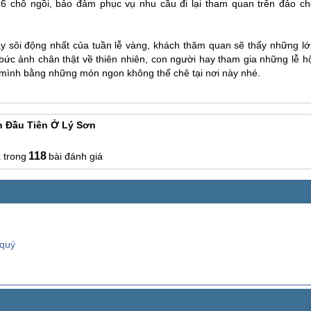
16 chỗ ngồi, bảo đảm phục vụ nhu cầu đi lại tham quan trên đảo ch
y sôi động nhất của tuần lễ vàng, khách thăm quan sẽ thấy những lớ
ức ảnh chân thật về thiên nhiên, con người hay tham gia những lễ hộ
a mình bằng những món ngon không thể chê tại nơi này nhé.
n Đầu Tiên Ở Lý Sơn
2
118
bài đánh giá
 quý