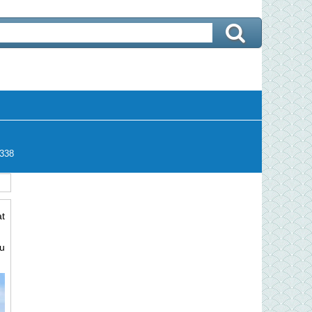
338
ạt
u