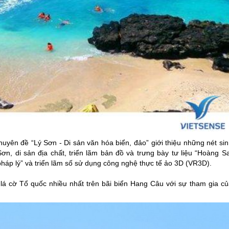
huyên đề “
Lý Sơn
- Di sản văn hóa biển, đảo” giới thiệu những nét si
Sơn
, di sản địa chất, triển lãm bản đồ và trưng bày tư liệu “Hoàng S
háp lý” và triển lãm số sử dụng công nghệ thực tế ảo 3D (VR3D).
 lá cờ Tổ quốc nhiều nhất trên bãi biển Hang Câu với sự tham gia củ