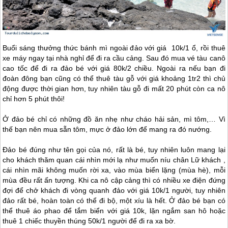
Buổi sáng thưởng thức bánh mì ngoài đảo với giá 10k/1 ổ, rồi thuê
xe máy ngay tại nhà nghỉ để đi ra cầu cảng. Sau đó mua vé tàu canô
cao tốc để đi ra đảo bé với giá 80k/2 chiều. Ngoài ra nếu bạn đi
đoàn đông bạn cũng có thể thuê tàu gỗ với giá khoảng 1tr2 thì chủ
động được thời gian hơn, tuy nhiên tàu gỗ đi mất 20 phút còn ca nô
chỉ hơn 5 phút thôi!
Ở đảo bé chỉ có những đồ ăn nhẹ như cháo hải sản, mì tôm,… Vì
thế bạn nên mua sẵn tôm, mực ở đảo lớn để mang ra đó nướng.
Đảo bé đúng như tên gọi của nó, rất là bé, tuy nhiên luôn mang lại
cho khách thăm quan cái nhìn mới lạ như muốn níu chân Lữ khách ,
cái nhìn mãi không muốn rời xa, vào mùa biển lặng (mùa hè), mỗi
mùa đều rất ấn tượng. Khi ca nô cập cảng thì có nhiều xe điện đứng
đợi để chở khách đi vòng quanh đảo với giá 10k/1 người, tuy nhiên
đảo rất bé, hoàn toàn có thể đi bộ, một xíu là hết. Ở đảo bé bạn có
thể thuê áo phao để tắm biển với giá 10k, lặn ngắm san hô hoặc
thuê 1 chiếc thuyền thúng 50k/1 người để đi ra xa bờ.