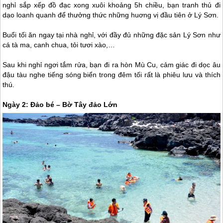
nghỉ sắp xếp đồ đạc xong xuôi khoảng 5h chiều, bạn tranh thủ đi
dạo loanh quanh để thưởng thức những huơng vị đầu tiên ở
Lý Sơn
.
Buổi tối ăn ngay tại nhà nghỉ, với đầy đủ những đặc sản
Lý Sơn
như
cá tà ma, canh chua, tỏi tươi xào,…
Sau khi nghỉ ngơi tắm rửa, bạn đi ra hòn Mù Cu, cảm giác đi dọc âu
đậu tàu nghe tiếng sóng biển trong đêm tối rất là phiêu lưu và thích
thú.
Ngày 2: Đảo bé – Bờ Tây đảo Lớn