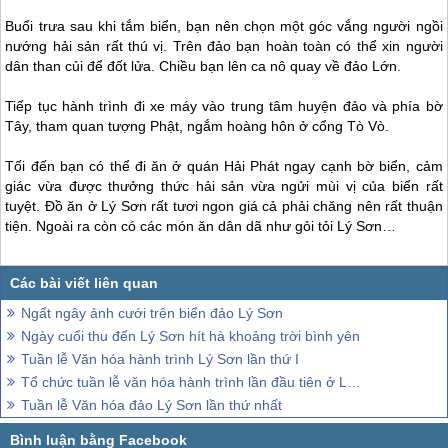
Buổi trưa sau khi tắm biển, bạn nên chọn một góc vắng người ngồi
nướng hải sản rất thú vị. Trên đảo bạn hoàn toàn có thể xin người
dân than củi để đốt lửa. Chiều bạn lên ca nô quay về đảo Lớn.
Tiếp tục hành trình đi xe máy vào trung tâm huyện đảo và phía bờ
Tây, tham quan tượng Phật, ngắm hoàng hôn ở cổng Tò Vò.
Tối đến bạn có thể đi ăn ở quán Hải Phát ngay cạnh bờ biển, cảm
giác vừa được thưởng thức hải sản vừa ngửi mùi vị của biển rất
tuyệt. Đồ ăn ở
Lý Sơn
rất tươi ngon giá cả phải chăng nên rất thuận
tiện. Ngoài ra còn có các món ăn dân dã như gỏi tỏi
Lý Sơn
…
Ngất ngây ảnh cưới trên biển đảo Lý Sơn
Ngày cuối thu đến Lý Sơn hít hà khoảng trời bình yên
Tuần lễ Văn hóa hành trình Lý Sơn lần thứ I
Tổ chức tuần lễ văn hóa hành trình lần đầu tiên ở Lý Sơn
Tuần lễ Văn hóa đảo Lý Sơn lần thứ nhất