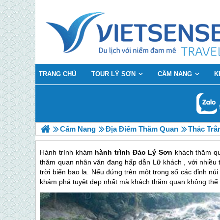
TRANG CHỦ
TOUR LÝ SƠN
CẨM NANG
K
Cẩm Nang
Địa Điểm Thăm Quan
Thác Trắ
Hành trình khám
hành trình Đảo Lý Sơn
khách thăm qua
thăm quan nhân văn đang hấp dẫn Lữ khách , với nhiều t
trời biển bao la. Nếu đứng trên một trong số các đỉnh núi
khám phá tuyệt đẹp nhất mà khách thăm quan không thể 