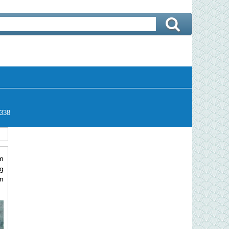
338
m
g
ểm