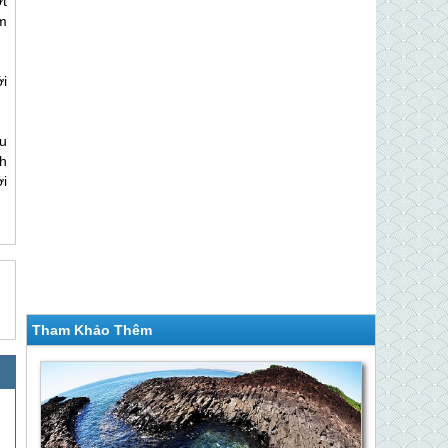
t
m
i
u
h
i
Tham Khảo Thêm