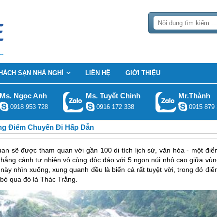
HÁCH SẠN NHÀ NGHỈ
LIÊN HỆ
GIỚI THIỆU
Ms. Ngọc Anh
Ms. Tuyết Chinh
Mr.Thành
0918 953 728
0916 172 338
0915 879 
ng Điểm Chuyến Đi Hấp Dẫn
n sẽ được tham quan với gần 100 di tích lịch sử, văn hóa - một điể
hắng cảnh tự nhiên vô cùng độc đáo với 5 ngọn núi nhô cao giữa vùn
 này nhìn xuống, xung quanh đều là biển cả rất tuyệt vời, trong đó đi
bỏ qua đó là Thác Trắng.