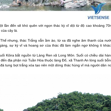
ột lần đến sẽ khó quên với ngọn thác kỳ vĩ dội từ độ cao khoảng 70
n của cây lá.
g. Thế nhưng, thác Trắng vẫn ầm ào, từ xa đã nghe âm thanh của nướ
gàng, sự kỳ vĩ và hoang sơ của thác đã làm ngẩn ngơ không ít khác
uối Kôira bắt nguồn từ Làng Ren xã Long Môn. Suối có chiều dài hàn
ề đến địa phận núi Tuần Hóa thuộc làng Đố, xã Thanh An lòng suối bỗn
 đá tung bọt trắng xóa tạo nên một dòng thác hùng vĩ mà người dân nơ