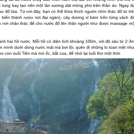
 tung bay tạo nên một làn sương dát mỏng phủ trên thân áo. Ngay lậ
ư đổ lửa. Từ nơi đây, bạn có thể thỏa thích ngước nhìn thác đổ từ tr
biến thành rượu nơi đại ngàn), cây dương xỉ bám trên từng vách đá
h nơi chân thác để cho nước đổ lên thân người như được massage mộ
ành hai hồ nước. Mỗi hồ có diện tích khoảng 100m, với độ sâu từ 2-3m
 mình dưới dòng nước mát mà bơi lội, quên đi những lo toan mệt nhọ
con suối Tiên mà mò ốc, bắt cua, để nhớ lại tuổi thơ một thời.