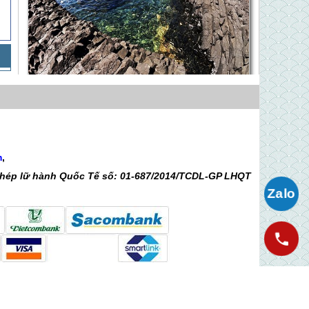
Quảng Ngãi - Lý Sơn - Vương Quốc Tỏi 3 Ngày
2 Đêm
Giá 5,090,000 VNĐ
Chương Trình Lý Sơn 4N3D: TP.HCM
m
,
- Quảng Ngãi - Chứng Tích Mỹ Sơn -
 phép lữ hành Quốc Tế số: 01-687/2014/TCDL-GP LHQT
Chùa Thiên Ấn - Đảo Lý Sơn - Tam
Giá Liên hệ
Kỳ
Hà Nội - Lý Sơn - Vương Quốc Tỏi 3
Ngày 2 Đêm
Giá 5,090,000 VNĐ