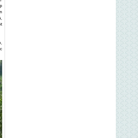
p
ên
,
t
,
c