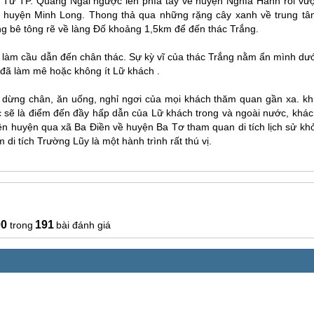
 Từ TP. Quảng Ngãi ngược lên phía tây về huyện Nghĩa Hành rồi vượ
ề huyện Minh Long. Thong thả qua những rặng cây xanh về trung tâ
ng bê tông rẽ về làng Đố khoảng 1,5km để đến thác Trắng.
làm cầu dẫn đến chân thác. Sự kỳ vĩ của thác Trắng nằm ẩn mình dướ
đã làm mê hoặc không ít Lữ khách .
m dừng chân, ăn uống, nghỉ ngơi của mọi khách thăm quan gần xa. kh
c sẽ là điểm đến đầy hấp dẫn của Lữ khách trong và ngoài nước, khác
n huyện qua xã Ba Điền về huyện Ba Tơ tham quan di tích lịch sử khở
i tích Trường Lũy là một hành trình rất thú vị.
00
191
bài đánh giá