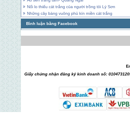
Ao sen trăng tắm- Quảng Ngãi
Nổi lo thiếu cát trắng của người trồng tỏi Lý Sơn
Những cây bàng vuông phủ kín miền cát trắng
E
Giấy chứng nhận đăng ký kinh doanh số: 0104731205
© 2010 Vietsense Travel Group