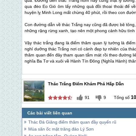
qua. Đường đến thác Trắng hôm nay cũng thật lý tưởng.
qua đèo Eo Gió ôm lấy những quả đồi thoai thoải để v
huyện lỵ Minh Long mất chừng 40 phút, rồi theo con đườ
Con đường dẫn về thác Trắng nay cũng đã được bê tông, 
những rặng rừng xanh, tạo nên một phong cảnh hữu tình 
Vậy thác trắng đang là điểm thăm quan lý tưởng là điể
nghỉ dưỡng thác Trắng nơi có cảnh đẹp tự nhiên của thá
thăm quan đến đây tham quan tắm mát rồi theo đường liê
nghĩa Ba Tơ và xuôi về Hành Tín Đông (Nghĩa Hành) thăm d
Thác Trắng Điểm Khám Phá Hấp Dẫn
1
91
9
Thác Đá Giăng điểm thăm quan đầy quyến rũ
Mùa săn ốc mặt trăng đảo Lý Sơn