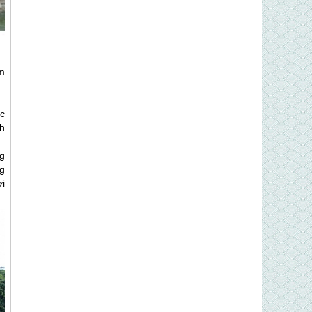
m
c
h
g
g
i