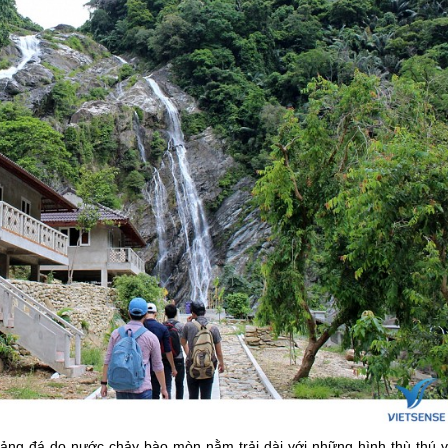
ảng đá do nước chảy bào mòn nằm trải dài với những hình thù thú vị