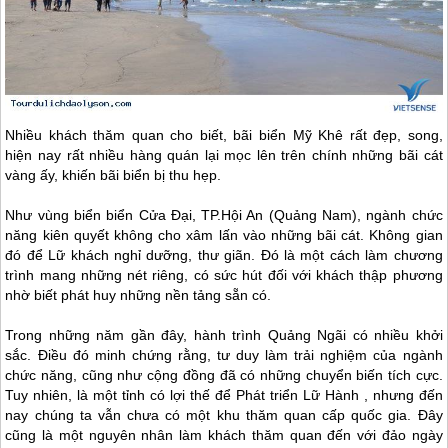
Nhiều khách thăm quan cho biết, bãi biển Mỹ Khê rất đẹp, song,
hiện nay rất nhiều hàng quán lại mọc lên trên chính những bãi cát
vàng ấy, khiến bãi biển bị thu hẹp.
Như vùng biển biển Cửa Đại, TP.Hội An (Quảng Nam), ngành chức
năng kiên quyết không cho xâm lấn vào những bãi cát. Không gian
đó để Lữ khách nghỉ dưỡng, thư giãn. Đó là một cách làm chương
trình mang những nét riêng, có sức hút đối với khách thập phương
nhờ biết phát huy những nền tảng sẵn có.
Trong những năm gần đây, hành trình Quảng Ngãi có nhiều khởi
sắc. Điều đó minh chứng rằng, tư duy làm trải nghiệm của ngành
chức năng, cũng như cộng đồng đã có những chuyển biến tích cực.
Tuy nhiên, là một tỉnh có lợi thế để Phát triển Lữ Hành , nhưng đến
nay chúng ta vẫn chưa có một khu thăm quan cấp quốc gia. Đây
cũng là một nguyên nhân làm khách thăm quan đến với đảo ngày