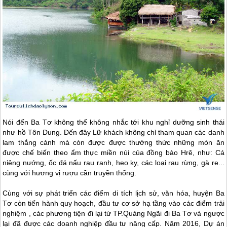
Nói đến Ba Tơ không thể không nhắc tới khu nghỉ dưỡng sinh thái
như hồ Tôn Dung. Đến đây Lữ khách không chỉ tham quan các danh
lam thắng cảnh mà còn được được thưởng thức những món ăn
được chế biến theo ẩm thực miền núi của đồng bào Hrê, như: Cá
niêng nướng, ốc đá nấu rau ranh, heo ky, các loại rau rừng, gà re...
cùng với hương vị rượu cần truyền thống.
Cùng với sự phát triển các điểm di tích lịch sử, văn hóa, huyện Ba
Tơ còn tiến hành quy hoạch, đầu tư cơ sở hạ tầng vào các điểm trải
nghiệm , các phương tiện đi lại từ TP.Quảng Ngãi đi Ba Tơ và ngược
lại đã được các doanh nghiệp đầu tư nâng cấp. Năm 2016, Dự án