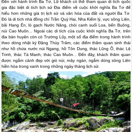
Đến với hành trình Ba Tơ, Lữ khách có thể tham quan di tích quốc
gia đặc biệt di tích lịch sử Địa điểm về cuộc khởi nghĩa Ba Tơ để
hiểu hơn những giá trị lịch sử và văn hóa của đất và người Ba Tơ.
Đó là di tích nhà đồng chí Trần Quý Hai, Nha Kiểm lý, vực sông Liên,
bãi Hang Én, lò gạch Nước Năng, chòi canh suối Loa, bến Buông,
núi Cao Muôn... Ngoài các di tích của cuộc khởi nghĩa Ba Tơ, trên
địa bàn huyện còn có Trường Lũy, một số địa điểm trong hành trình
theo dòng nhật ký Đặng Thùy Trâm, các điểm thăm quan sinh thái
như hồ chứa nước núi Ngang, hồ Tôn Dung, thác Lũng Ồ, thác Lệ
Trinh, thác Tà Manh, thác Cao Muôn... Đến đây, khách thăm quan
được ngắm cảnh đẹp với gió núi, mây ngàn, ngắm dòng sông Liên
hiền hòa trong xanh trong những ngày tháng lịch sử.