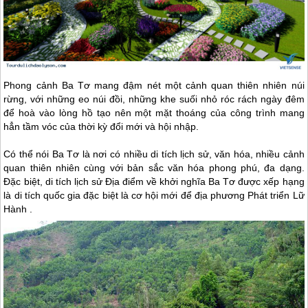
Phong cảnh Ba Tơ mang đậm nét một cảnh quan thiên nhiên núi
rừng, với những eo núi đồi, những khe suối nhỏ róc rách ngày đêm
để hoà vào lòng hồ tạo nên một mặt thoáng của công trình mang
hẳn tầm vóc của thời kỳ đổi mới và hội nhập.
Có thể nói Ba Tơ là nơi có nhiều di tích lịch sử, văn hóa, nhiều cảnh
quan thiên nhiên cùng với bản sắc văn hóa phong phú, đa dạng.
Đặc biệt, di tích lịch sử Địa điểm về khởi nghĩa Ba Tơ được xếp hạng
là di tích quốc gia đặc biệt là cơ hội mới để địa phương Phát triển Lữ
Hành .