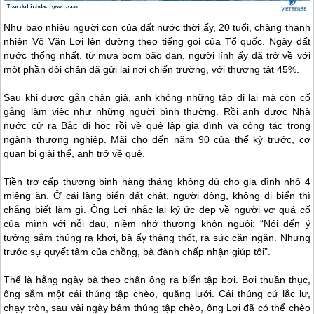
Như bao nhiêu người con của đất nước thời ấy, 20 tuổi, chàng thanh
nhiên Võ Văn Lơi lên đường theo tiếng gọi của Tổ quốc. Ngày đất
nước thống nhất, từ mưa bom bão đạn, người lính ấy đã trở về với
một phần đôi chân đã gửi lại nơi chiến trường, với thương tật 45%.
Sau khi được gắn chân giả, anh không những tập đi lại mà còn cố
gắng làm việc như những người bình thường. Rồi anh được Nhà
nước cử ra Bắc đi học rồi về quê lập gia đình và công tác trong
ngành thương nghiệp. Mãi cho đến năm 90 của thế kỷ trước, cơ
quan bị giải thể, anh trở về quê.
Tiền trợ cấp thương binh hàng tháng không đủ cho gia đình nhỏ 4
miệng ăn. Ở cái làng biển đất chật, người đông, không đi biển thì
chẳng biết làm gì. Ông Lơi nhắc lại ký ức đẹp về người vợ quá cố
của mình với nỗi đau, niềm nhớ thương khôn nguôi: “Nói đến ý
tưởng sắm thúng ra khơi, bà ấy thảng thốt, ra sức căn ngăn. Nhưng
trước sự quyết tâm của chồng, bà đành chấp nhận giúp tôi”.
Thế là hằng ngày bà theo chân ông ra biển tập bơi. Bơi thuần thục,
ông sắm một cái thúng tập chèo, quăng lưới. Cái thúng cứ lắc lư,
chạy tròn, sau vài ngày bám thúng tập chèo, ông Lơi đã có thể chèo