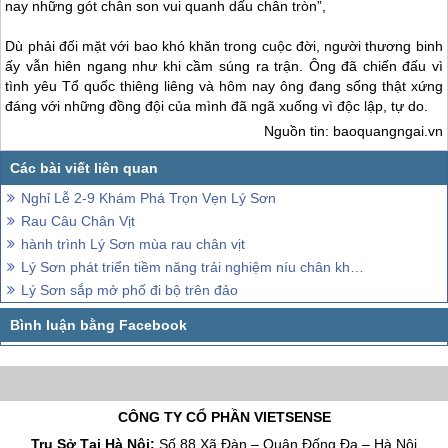
nay những gót chân son vui quanh dấu chân tròn”,
Dù phải đối mặt với bao khó khăn trong cuộc đời, người thương binh
ấy vẫn hiên ngang như khi cầm súng ra trận. Ông đã chiến đấu vì
tình yêu Tổ quốc thiêng liêng và hôm nay ông đang sống thật xứng
đáng với những đồng đội của mình đã ngã xuống vì độc lập, tự do.
Nguồn tin: baoquangngai.vn
Nghỉ Lễ 2-9 Khám Phá Trọn Vẹn Lý Sơn
Rau Câu Chân Vịt
hành trình Lý Sơn mùa rau chân vịt
Lý Sơn phát triển tiềm năng trải nghiệm níu chân khách thăm quan
Lý Sơn sắp mở phố đi bộ trên đảo
CÔNG TY CỔ PHẦN VIETSENSE
Trụ Sở Tại Hà Nội:
Số 88 Xã Đàn – Quận Đống Đa – Hà Nội