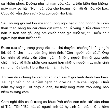
sự khâm phục. Dường như tai nạn vừa xảy ra trên biển ông không
mảy may sợ hãi. “Nghỉ vài bữa cho hoàng hồn rồi đi nữa với bác.
Cuộc đời vẫn đẹp sao”- ông Lơi cười khà khà.
Sau những giờ vật lộn với sóng, ông ngồi bệt xuống boong tàu cẩn
thận tháo băng bó cái chân cụt ướt sũng, ố vàng. “Dấu chân tròn”
hằn in trên sàn gỗ, ông ôm chiếc chân giả vuốt ve, trìu mến như
người bạn thân thiết nhất.
Được cứu sống trong gang tấc, hai chủ thuyền “choảng” không ngớt
lời, đổ lỗi cho nhau, còn ông bình tĩnh: “Còn người, còn của”. Ông
Lơi nhìn về phía biển trầm ngâm. Những người lính đi qua cuộc
chiến, hiểu về thân phận con người hơn những người may mắn sinh
ra trong hòa bình. Họ vị tha và nhân hậu hơn.
Thuyền đưa chúng tôi vào bờ an toàn sau 3 giờ lênh đênh trên biển.
Tàu cập bến cũng là niềm hạnh phúc vỡ òa, đứa cháu ngoại 3 tuổi
nắm tay ông ríu rít chạy quanh, tôi thấy lòng mình trào dâng bao
niềm thương cảm.
Chợt nghĩ đến ca từ trong ca khúc “Vết chân tròn trên cát” của nhạc
sĩ Trần Tiến” “Bài hát có người lính đã hy sinh âm thầm. Cho hôm