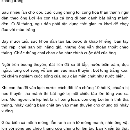
khang trang.
Sau nhiều lần chờ đợi, cuối cùng chúng tôi cũng hóa thân thành ngư
dân theo ông Lơi lên con tàu cá ông đi bạn đánh bắt bằng mành
đèn. Cuối tháng, ngư dân phải tận dụng thời gian ra khơi để chạy
đua với mùa trăng.
Bảy mươi tuổi, sức khỏe dần tàn lụi, bước đi khập khiểng, bàn tay
thô ráp, chai sạn bởi nắng gió, nhưng ông vẫn thoăn thoắt chèo
thúng. Chiếc thúng chai chao đảo như chính cuộc đời của ông.
Ngồi trên boong thuyền, đất liền đã xa tít tắp, nước biển xám, đục
ngầu, từng đợt sóng vỗ ầm ầm vào mạn thuyền, bọt tung trắng xóa,
tôi chiêm nghiệm cuộc sống của ngư dân mặn chát như nước biển.
Khi con tàu đã vào lạch nước, cách đất liền chừng 10 hải lý, chuẩn bị
neo thuyền thả mành thì bất ngờ bị một chiếc tàu lớn tông vào ca
bin. Mọi người chỉ kịp hét lớn, hoảng loạn, còn ông Lơi bình tĩnh thả
thúng, nhảy xuống bám chặt tay vào mạn thuyền cho chúng tôi nhảy
xuống.
Giữa biển cả mênh mông, lằn ranh sinh tử mỏng manh, nhìn ông vật
lộn với sóng gió chèo thúng cứu chúng tôi lên tàu bạn khiến tôi thật