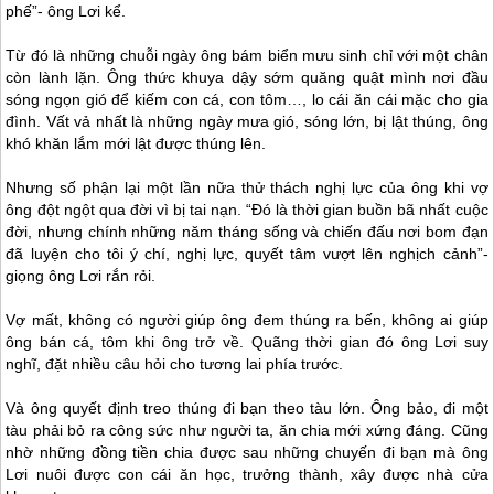
phế”- ông Lơi kể.
Từ đó là những chuỗi ngày ông bám biển mưu sinh chỉ với một chân
còn lành lặn. Ông thức khuya dậy sớm quăng quật mình nơi đầu
sóng ngọn gió để kiếm con cá, con tôm…, lo cái ăn cái mặc cho gia
đình. Vất vả nhất là những ngày mưa gió, sóng lớn, bị lật thúng, ông
khó khăn lắm mới lật được thúng lên.
Nhưng số phận lại một lần nữa thử thách nghị lực của ông khi vợ
ông đột ngột qua đời vì bị tai nạn. “Đó là thời gian buồn bã nhất cuộc
đời, nhưng chính những năm tháng sống và chiến đấu nơi bom đạn
đã luyện cho tôi ý chí, nghị lực, quyết tâm vượt lên nghịch cảnh”-
giọng ông Lơi rắn rỏi.
Vợ mất, không có người giúp ông đem thúng ra bến, không ai giúp
ông bán cá, tôm khi ông trở về. Quãng thời gian đó ông Lơi suy
nghĩ, đặt nhiều câu hỏi cho tương lai phía trước.
Và ông quyết định treo thúng đi bạn theo tàu lớn. Ông bảo, đi một
tàu phải bỏ ra công sức như người ta, ăn chia mới xứng đáng. Cũng
nhờ những đồng tiền chia được sau những chuyến đi bạn mà ông
Lơi nuôi được con cái ăn học, trưởng thành, xây được nhà cửa