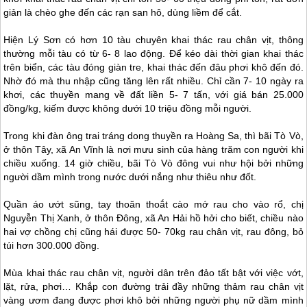
giản là chèo ghe đến các rạn san hô, dùng liềm để cắt.
Hiện
Lý Sơn
có hơn 10 tàu chuyên khai thác rau chân vịt, thông
thường mỗi tàu có từ 6- 8 lao động. Để kéo dài thời gian khai thác
trên biển, các tàu đóng giàn tre, khai thác đến đâu phơi khô đến đó.
Nhờ đó mà thu nhập cũng tăng lên rất nhiều. Chỉ cần 7- 10 ngày ra
khơi, các thuyền mang về đất liền 5- 7 tấn, với giá bán 25.000
đồng/kg, kiếm được không dưới 10 triệu đồng mỗi người.
Trong khi đàn ông trai tráng dong thuyền ra Hoàng Sa, thì bãi Tò Vò,
ở thôn Tây, xã An Vĩnh là nơi mưu sinh của hàng trăm con người khi
chiều xuống. 14 giờ chiều, bãi Tò Vò đông vui như hội bởi những
người dầm mình trong nước dưới nắng như thiêu như đốt.
Quần áo ướt sũng, tay thoăn thoắt cào mớ rau cho vào rổ, chị
Nguyễn Thị Xanh, ở thôn Đông, xã An Hải hồ hởi cho biết, chiều nào
hai vợ chồng chị cũng hái được 50- 70kg rau chân vịt, rau đông, bỏ
túi hơn 300.000 đồng.
Mùa khai thác rau chân vịt, người dân trên đảo tất bật với việc vớt,
lặt, rửa, phơi… Khắp con đường trải đầy những thảm rau chân vịt
vàng ươm đang được phơi khô bởi những người phụ nữ dầm mình