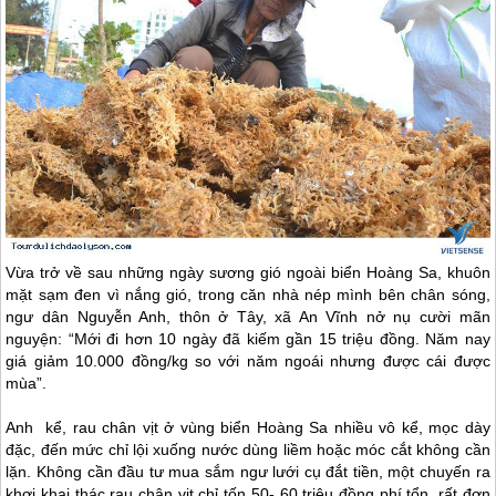
Vừa trở về sau những ngày sương gió ngoài biển Hoàng Sa, khuôn
mặt sạm đen vì nắng gió, trong căn nhà nép mình bên chân sóng,
ngư dân Nguyễn Anh, thôn ở Tây, xã An Vĩnh nở nụ cười mãn
nguyện: “Mới đi hơn 10 ngày đã kiếm gần 15 triệu đồng. Năm nay
giá giảm 10.000 đồng/kg so với năm ngoái nhưng được cái được
mùa”.
Anh kể, rau chân vịt ở vùng biển Hoàng Sa nhiều vô kể, mọc dày
đặc, đến mức chỉ lội xuống nước dùng liềm hoặc móc cắt không cần
lặn. Không cần đầu tư mua sắm ngư lưới cụ đắt tiền, một chuyến ra
khơi khai thác rau chân vịt chỉ tốn 50- 60 triệu đồng phí tổn, rất đơn