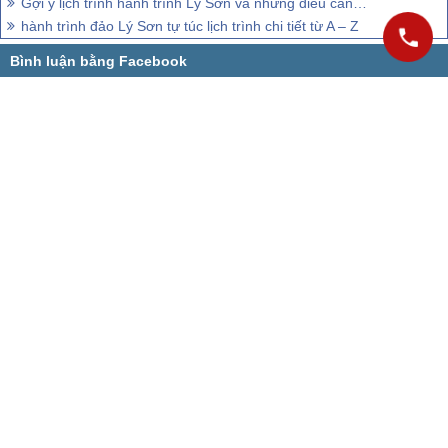
Gợi ý lịch trình hành trình Lý Sơn và những điều cần biết
hành trình đảo Lý Sơn tự túc lịch trình chi tiết từ A – Z
CÔNG TY CỔ PHẦN VIETSENSE
Trụ Sở Tại Hà Nội:
Số 88 Xã Đàn – Quận Đống Đa – Hà Nội
Email:
Info@vietsensetravel.com
,
Website:
www.vietsensetravel.com
,
Giấy chứng nhận đăng ký kinh doanh số: 0104731205 do Sở kế
hoạch và đầu tư TP Hà Nội cấp ngày 03/06/2010 Giấy phép lữ
hành Quốc Tế số: 01-687/2014/TCDL-GP LHQT
CHẤP NHẬN THANH TOÁN
© 2010 Vietsense Travel Group