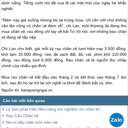
dưới nắng. Tiếng cười nói đã xua đi cái mệt mỏi của ngày hè khắc
nghiệt.
“Năm nay giá xuống nhưng bù lại trúng mùa, chỉ cần vớt chứ không
cần lặn cũng có chân vịt đem về”, chị Lan, một thương lái đang thu
mua chân vịt, rau đông chỉ tay về bãi Tò Vò nói, nơi những bao chân
vịt đang về tấp nập.
Chị Lan cho biết, giá mỗi ký rau chân vịt tươi hiện nay 3.500 đồng;
khô tạm 25.000 đồng; rửa, lặt sạch đất, đá, cát, phơi khô 110.000
đồng, rau đông tươi 6.000 đồng. Rau chân vịt là nguồn thu nhập
chính của nhiều gia đình.
Mùa rau chân vịt bắt đầu vào tháng 2 và kết thúc vào tháng 7 âm
lịch, sau đó họ lại trở lại với nghề ra khơi để đánh bắt cá, tôm.
Nguồn tin: baoquangngai.vn
Lý Sơn phát triển tiềm năng trải nghiệm níu chân khách thăm quan
Rau Câu Chân Vịt
Nơi in dấu chân tròn trên cát