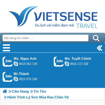
Ms. Ngọc Anh
Ms. Tuyết Chinh
0918 953 728
0916 172 338
Mr.Thành
0915 879 338
Cẩm Nang
Tin Tức
Hành Trình Lý Sơn Mùa Rau Chân Vịt