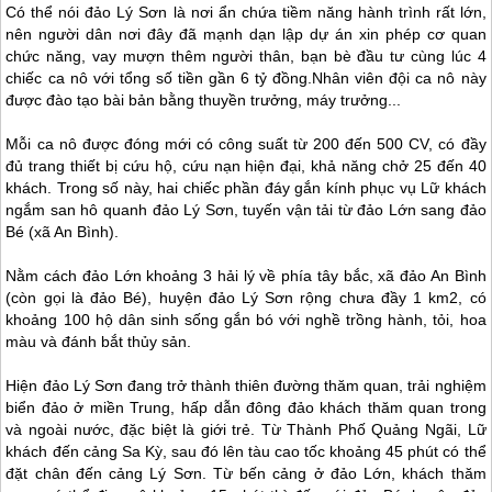
Có thể nói
đảo Lý Sơn
là nơi ẩn chứa tiềm năng hành trình rất lớn,
nên người dân nơi đây đã mạnh dạn lập dự án xin phép cơ quan
chức năng, vay mượn thêm người thân, bạn bè đầu tư cùng lúc 4
chiếc ca nô với tổng số tiền gần 6 tỷ đồng.Nhân viên đội ca nô này
được đào tạo bài bản bằng thuyền trưởng, máy trưởng...
Mỗi ca nô được đóng mới có công suất từ 200 đến 500 CV, có đầy
đủ trang thiết bị cứu hộ, cứu nạn hiện đại, khả năng chở 25 đến 40
khách. Trong số này, hai chiếc phần đáy gắn kính phục vụ Lữ khách
ngắm san hô quanh
đảo Lý Sơn
, tuyến vận tải từ đảo Lớn sang đảo
Bé (xã An Bình).
Nằm cách đảo Lớn khoảng 3 hải lý về phía tây bắc, xã đảo An Bình
(còn gọi là đảo Bé), huyện
đảo Lý Sơn
rộng chưa đầy 1 km2, có
khoảng 100 hộ dân sinh sống gắn bó với nghề trồng hành, tỏi, hoa
màu và đánh bắt thủy sản.
Hiện
đảo Lý Sơn
đang trở thành thiên đường thăm quan, trải nghiệm
biển đảo ở miền Trung, hấp dẫn đông đảo khách thăm quan trong
và ngoài nước, đặc biệt là giới trẻ. Từ Thành Phố Quảng Ngãi, Lữ
khách đến cảng Sa Kỳ, sau đó lên tàu cao tốc khoảng 45 phút có thể
đặt chân đến cảng
Lý Sơn
. Từ bến cảng ở đảo Lớn, khách thăm