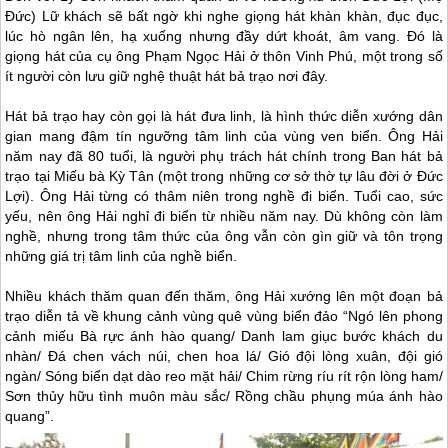
Đức) Lữ khách sẽ bất ngờ khi nghe giọng hát khàn khàn, đục đục,
lúc hò ngân lên, hạ xuống nhưng đầy dứt khoát, âm vang. Đó là
giọng hát của cụ ông Phạm Ngọc Hải ở thôn Vinh Phú, một trong số
ít người còn lưu giữ nghệ thuật hát bả trạo nơi đây.
Hát bả trạo hay còn gọi là hát đưa linh, là hình thức diễn xướng dân
gian mang đậm tín ngưỡng tâm linh của vùng ven biển. Ông Hải
năm nay đã 80 tuổi, là người phụ trách hát chính trong Ban hát bả
trạo tại Miếu bà Kỳ Tân (một trong những cơ sở thờ tự lâu đời ở Đức
Lợi). Ông Hải từng có thâm niên trong nghề đi biển. Tuổi cao, sức
yếu, nên ông Hải nghỉ đi biển từ nhiều năm nay. Dù không còn làm
nghề, nhưng trong tâm thức của ông vẫn còn gìn giữ và tôn trọng
những giá trị tâm linh của nghề biển.
Nhiều khách thăm quan đến thăm, ông Hải xướng lên một đoạn bả
trạo diễn tả về khung cảnh vùng quê vùng biển đảo “Ngó lên phong
cảnh miếu Bà rực ánh hào quang/ Danh lam giục bước khách du
nhàn/ Đá chen vách núi, chen hoa lá/ Gió đội lòng xuân, đội gió
ngàn/ Sóng biển dạt dào reo mặt hải/ Chim rừng ríu rít rộn lòng ham/
Sơn thủy hữu tình muôn màu sắc/ Rồng chầu phụng múa ánh hào
quang”.