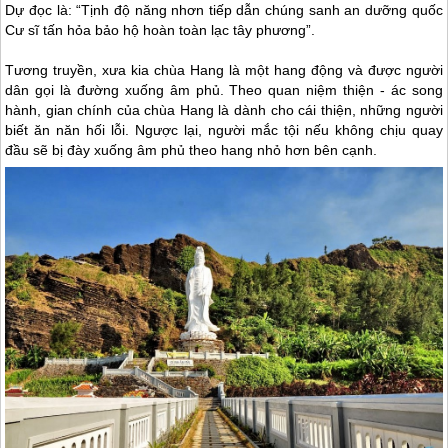
Dự đọc là: “Tịnh độ năng nhơn tiếp dẫn chúng sanh an dưỡng quốc
Cư sĩ tấn hỏa bảo hộ hoàn toàn lạc tây phương”.
Tương truyền, xưa kia chùa Hang là một hang động và được người
dân gọi là đường xuống âm phủ. Theo quan niệm thiện - ác song
hành, gian chính của chùa Hang là dành cho cái thiện, những người
biết ăn năn hối lỗi. Ngược lại, người mắc tội nếu không chịu quay
đầu sẽ bị đày xuống âm phủ theo hang nhỏ hơn bên cạnh.