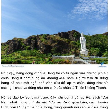
Như vậy, hang động ở chùa Hang thì có từ ngàn xưa nhưng lịch sử
chùa Hang ít nhất cũng đã khoảng 400 năm. Người xưa sử dụng
hang đá như một ngôi nhà vĩnh cửu để lập ra chùa, đúng như sử
sách ghi chép và đúng như tên chữ của chùa là Thiên Khổng Thạch.
Nói về
đảo Lý Sơn
, mà trước đây vẫn gọi là cù lao Ré, sách “Đại
Nam nhất thống chí” đã viết: “Cù lao Ré ở giữa biển, cách huyện
Bình Sơn 65 dặm về phía Đông, xung quanh nổi cao, ở giữa trũng