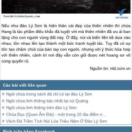
Nếu như
đảo Lý Sơn
là hiện thân cái đẹp của thiên nhiên thì chùa
Hang là tác phẩm điêu khắc đá tuyệt vời mà thiên nhiên đã ưu ái ban
tặng cho con người vùng đất này. Ở đấy, núi và biển liền kề dựa vào
nhau, tôn nhau lên tạo thành một bức tranh tuyệt tác. Tuy đã có sự
tôn tạo chăm chút của bàn tay con người, nhưng với ý thức hòa hợp
với thiên nhiên, cảnh trí nơi đây vẫn còn giữ được nét hoang sơ vô
cùng quyến rũ.
Nguồn tin: nld.com.vn
Ngôi chùa trong vách đá chỉ có tại đảo Lý Sơn
Ngôi chùa linh thiêng bậc nhất tại xứ Quảng
Ngôi chùa linh thiêng trên đảo Lý Sơn
Chùa Đục (Quan Âm Đài) - một trong 10 địa điểm nhất định phải ghé thăm khi đến Lý Sơn
Vách Đá Trầm Tích Núi Lửa Triệu Năm Ở Đảo Lý Sơn