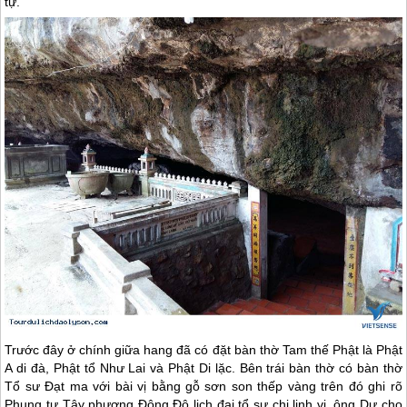
tự.
Trước đây ở chính giữa hang đã có đặt bàn thờ Tam thế Phật là Phật
A di đà, Phật tổ Như Lai và Phật Di lặc. Bên trái bàn thờ có bàn thờ
Tổ sư Đạt ma với bài vị bằng gỗ sơn son thếp vàng trên đó ghi rõ
Phụng tự Tây phương Đông Độ lịch đại tổ sư chi linh vị, ông Dự cho