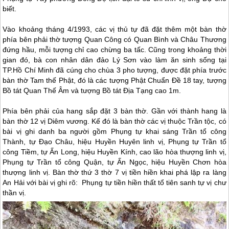
biết.
Vào khoảng tháng 4/1993, các vị thủ tự đã đặt thêm một bàn thờ
phía bên phải thờ tượng Quan Công có Quan Bình và Châu Thương
đứng hầu, mỗi tượng chỉ cao chừng ba tấc. Cũng trong khoảng thời
gian đó, bà con nhân dân
đảo Lý Sơn
vào làm ăn sinh sống tại
TP.Hồ Chí Minh đã cúng cho chùa 3 pho tượng, được đặt phía trước
bàn thờ Tam thế Phật, đó là các tượng Phật Chuẩn Đề 18 tay, tượng
Bồ tát Quan Thế Âm và tượng Bồ tát Địa Tạng cao 1m.
Phía bên phải của hang sắp đặt 3 bàn thờ. Gần với thành hang là
bàn thờ 12 vị Diêm vương. Kế đó là bàn thờ các vị thuộc Trần tộc, có
bài vị ghi danh ba người gồm Phụng tự khai sáng Trần tổ công
Thành, tự Đạo Châu, hiệu Huyền Huyên linh vị, Phụng tự Trần tổ
công Tiềm, tự Ấn Long, hiệu Huyền Kính, cao lão hòa thượng linh vị,
Phụng tự Trần tổ công Quận, tự Ấn Ngọc, hiệu Huyền Chơn hòa
thượng linh vị. Bàn thờ thứ 3 thờ 7 vị tiền hiền khai phá lập ra làng
An Hải với bài vị ghi rõ: Phụng tự tiền hiền thất tổ tiên sanh tự vị chư
thần vị.