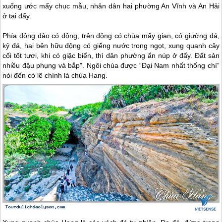
xuống ước mấy chục mẫu, nhân dân hai phường An Vĩnh và An Hải
ở tại đấy.
Phía đông đảo có động, trên động có chùa mấy gian, có giường đá,
kỷ đá, hai bên hữu động có giếng nước trong ngọt, xung quanh cây
cối tốt tươi, khi có giặc biển, thì dân phường ẩn núp ở đấy. Đất sản
nhiều đậu phụng và bắp”. Ngôi chùa được “Đại Nam nhất thống chí”
nói đến có lẽ chính là chùa Hang.