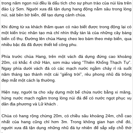
trong năm ngọn núi đều là dấu tích cho sự phun trào của núi lửa trên
đảo Lý Sơn
. Người xưa đã tận dụng hang động nằm sâu trong lòng
núi, sát bên bờ biển, để tạo dựng cảnh chùa.
Khi đứng từ xa khách thăm quan có nào biết được trong động lại có
một kiến trúc nhân tạo mà chỉ nhìn thấy tán lá của những cây bàng
biển cổ thụ. Đường lên chùa Hang cheo leo bám theo mép biển, qua
nhiều bậc đá đã được thiết kế công phu.
Phía trước chùa Hang, trên một vách đá dựng đứng cao khoảng
20m, có khắc 4 chữ Hán, sơn màu vàng “Thiên Khổng Thạch Tự”.
Ngay phía dưới vách đá có các mạch nước ngầm chảy rỉ rả suốt
năm tháng tạo thành một cái “giếng trời”, rêu phong nhũ đá trông
đẹp mắt một cách lạ thường.
Hiện nay, người ta cho xây dựng một bể chứa nước bằng xi măng,
hứng nước mạch ngầm trong lòng núi đá để có nước ngọt phục vụ
dân địa phương và Lữ khách .
Chùa có hang rộng chừng 20m, có chiều sâu khoảng 24m, chỗ cao
nhất của hang cũng chỉ hơn 3m. Trong không gian hạn chế đó,
người xưa đã tận dụng những nhũ đá tự nhiên để sắp xếp chỗ thờ