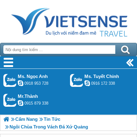
Ms. Ngọc Anh
Ms. Tuyết Chinh
0918 953 728
0916 172 338
Mr.Thành
0915 879 338
Cẩm Nang
Tin Tức
Ngôi Chùa Trong Vách Đá Xứ Quảng