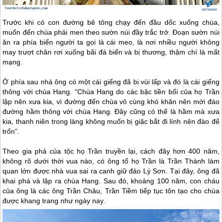
Trước khi có con đường bê tông chạy đến đầu dốc xuống chùa,
muốn đến chùa phải men theo sườn núi đầy trắc trở. Đoạn sườn núi
ăn ra phía biển người ta gọi là cái meo, là nơi nhiều người không
may trượt chân rơi xuống bãi đá biển và bị thương, thậm chí là mất
mạng.
Ở phía sau nhà ông có một cái giếng đã bị vùi lấp và đó là cái giếng
thông với chùa Hang. “Chùa Hang do các bậc tiền bối của họ Trần
lập nên xưa kia, vì đường đến chùa vô cùng khó khăn nên mới đào
đường hầm thông với chùa Hang. Đây cũng có thể là hầm mà xưa
kia, thanh niên trong làng không muốn bị giặc bắt đi lính nên đào để
trốn”.
Theo gia phả của tộc họ Trần truyền lại, cách đây hơn 400 năm,
không rõ dưới thời vua nào, có ông tổ họ Trần là Trần Thành làm
quan lớn được nhà vua sai ra canh giữ
đảo Lý Sơn
. Tại đây, ông đã
khai phá và lập ra chùa Hang. Sau đó, khoảng 100 năm, con cháu
của ông là các ông Trần Châu, Trần Tiềm tiếp tục tôn tạo cho chùa
được khang trang như ngày nay.