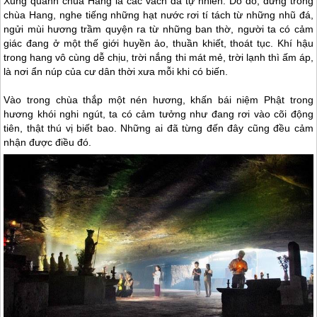
Xung quanh chùa Hang là các vách đá tự nhiên. Do đó, đứng trong
chùa Hang, nghe tiếng những hạt nước rơi tí tách từ những nhũ đá,
ngửi mùi hương trầm quyện ra từ những ban thờ, người ta có cảm
giác đang ở một thế giới huyền ảo, thuần khiết, thoát tục. Khí hậu
trong hang vô cùng dễ chịu, trời nắng thi mát mẻ, trời lạnh thì ấm áp,
là nơi ẩn núp của cư dân thời xưa mỗi khi có biến.
Vào trong chùa thắp một nén hương, khấn bái niệm Phật trong
hương khói nghi ngút, ta có cảm tưởng như đang rơi vào cõi động
tiên, thật thú vị biết bao. Những ai đã từng đến đây cũng đều cảm
nhận được điều đó.