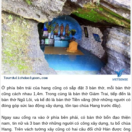
Ở phía bên trái của hang cũng có sắp đặt 3 bàn thờ, mỗi bàn thờ
cũng cách nhau 1,4m. Trong cùng là bàn thờ Giám Trai, tiếp đến là
bàn thờ Ngũ Lôi, và kế đó là bàn thờ Tiền vãng (thờ những người có
đóng góp sức lao động xây dựng, tôn tạo chùa Hang trước đây).
Ngay sau cổng ra vào ở phía bên phải, có bàn thờ bổn đạo thiện
nam, tin nữ và 3 ban thờ những người có công xây dựng, tu bổ chùa
Hang. Trên vách tường xây cũng có hai câu đối chữ Hán được ông