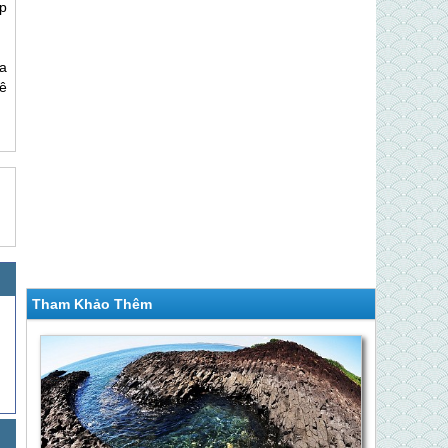
p
a
ê
Tham Khảo Thêm