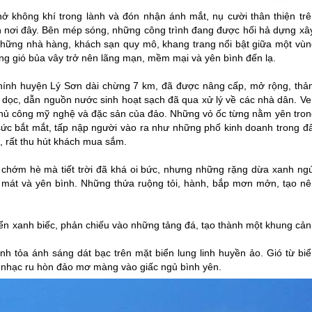
ở không khí trong lành và đón nhận ánh mắt, nụ cười thân thiện trê
nơi đây. Bên mép sóng, những công trình đang được hối hả dựng xây
Những nhà hàng, khách sạn quy mô, khang trang nổi bật giữa một vùn
ng gió bủa vây trở nên lãng mạn, mềm mại và yên bình đến lạ.
chính huyện
Lý Sơn
dài chừng 7 km, đã được nâng cấp, mở rộng, thả
 dọc, dẫn nguồn nước sinh hoạt sạch đã qua xử lý về các nhà dân. Ve
hủ công mỹ nghệ và đặc sản của đảo. Những vỏ ốc từng nằm yên tron
ức bắt mắt, tấp nập người vào ra như những phố kinh doanh trong đấ
hư, rất thu hút khách mua sắm.
 chớm hè mà tiết trời đã khá oi bức, nhưng những rặng dừa xanh ngú
u mát và yên bình. Những thửa ruộng tỏi, hành, bắp mơn mởn, tạo nê
iển xanh biếc, phản chiếu vào những tảng đá, tạo thành một khung cản
nh tỏa ánh sáng dát bạc trên mặt biển lung linh huyền ảo. Gió từ biể
n nhạc ru hòn đảo mơ màng vào giấc ngủ bình yên.