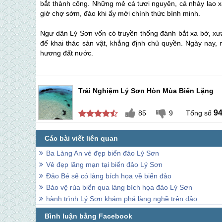
bắt thành công. Những mẻ cá tươi nguyên, cá nhảy lao x
giờ chợ sớm, đảo khi ấy mới chính thức bình minh.
Ngư dân
Lý Sơn
vốn có truyền thống đánh bắt xa bờ, xưa
để khai thác sản vật, khẳng định chủ quyền. Ngày nay,
hương đất nước.
Trải Nghiệm Lý Sơn Hòn Mùa Biển Lặng
9
85
9
Ba Làng An vẻ đẹp biển đảo Lý Sơn
Vẻ đẹp lãng mạn tại biển đảo Lý Sơn
Đảo Bé sẽ có làng bích họa về biển đảo
Bảo vệ rùa biển qua làng bích họa đảo Lý Sơn
hành trình Lý Sơn khám phá làng nghề trên đảo