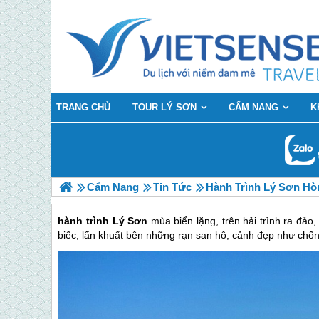
TRANG CHỦ
TOUR LÝ SƠN
CẨM NANG
K
Cẩm Nang
Tin Tức
Hành Trình Lý Sơn Hò
hành trình Lý Sơn
mùa biển lặng, trên hải trình ra đả
biếc, lẩn khuất bên những rạn san hô, cảnh đẹp như chốn