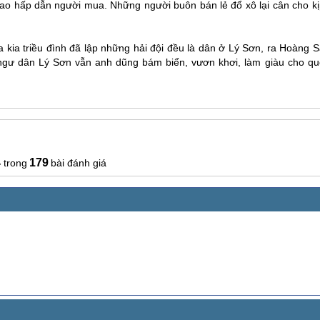
ao hấp dẫn người mua. Những người buôn bán lẻ đổ xô lại cân cho kị
 kia triều đình đã lập những hải đội đều là dân ở
Lý Sơn
, ra Hoàng S
 ngư dân
Lý Sơn
vẫn anh dũng bám biển, vươn khơi, làm giàu cho qu
4
179
bài đánh giá