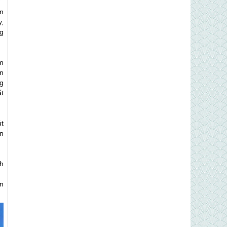
n
,
g
m
n
g
t
t
n
h
n