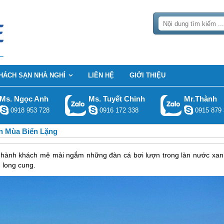
HÁCH SẠN NHÀ NGHỈ
LIÊN HỆ
GIỚI THIỆU
Ms. Ngọc Anh
Ms. Tuyết Chinh
Mr.Thành
0918 953 728
0916 172 338
0915 879 
n Mùa Biển Lặng
o, hành khách mê mải ngắm những đàn cá bơi lượn trong làn nước xan
 long cung.