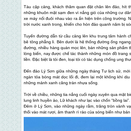
Tàu cập cảng, khách thăm quan đặt chân lên đảo, hít th
những khuôn mặt sạm đen vì nắng gió của những cư dân 
xe máy nối đuôi nhau vào ra ẩn hiện trên công trường. 
trời nước xanh trong, khiến cho hòn đảo quanh năm bị só
Tuyến đường dẫn từ cầu cảng lên khu trung tâm hành 
bê tông phẳng lì. Bên dưới là hệ thống đường ống ngang
đường, nhiều hàng quán mọc lên, bán những sản phẩm t
lòng biển, nay được chế tác thành những món đồ trang s
liền. Đặc biệt là tỏi đen, loại tỏi có tác dụng chống ung t
Đến
đảo Lý Sơn
giữa những ngày tháng Tư lịch sử, mới
ngàn tỏa bóng mát dọc lối đi, đem lại một không khí dị
những mảnh xanh căng tràn nhựa sống.
Trời về chiều, những tia nắng cuối ngày xuyên qua mặt b
lung linh huyền ảo, Lữ khách như lạc vào chốn “bồng lai”.
Đêm ở
Lý Sơn
, vào những ngày rằm, trăng tròn vành vạ
thổi vào mát rượi, âm thanh rì rào của sóng biển như bả