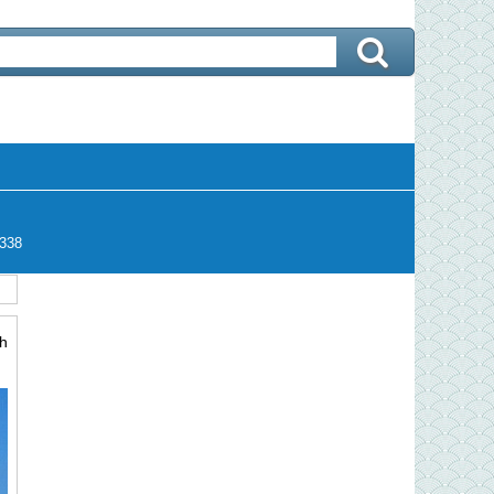
338
h