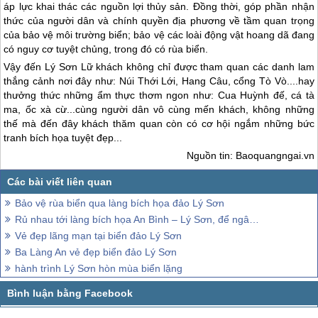
áp lực khai thác các nguồn lợi thủy sản. Đồng thời, góp phần nhận
thức của người dân và chính quyền địa phương về tầm quan trọng
của bảo vệ môi trường biển; bảo vệ các loài động vật hoang dã đang
có nguy cơ tuyệt chủng, trong đó có rùa biển.
Vậy đến
Lý Sơn
Lữ khách không chỉ được tham quan các danh lam
thắng cảnh nơi đây như: Núi Thới Lới, Hang Câu, cổng Tò Vò....hay
thưởng thức những ẩm thực thơm ngon như: Cua Huỳnh đế, cá tà
ma, ốc xà cừ...cùng người dân vô cùng mến khách, không những
thế mà đến đây khách thăm quan còn có cơ hội ngắm những bức
tranh bích họa tuyệt đẹp...
Nguồn tin: Baoquangngai.vn
Bảo vệ rùa biển qua làng bích họa đảo Lý Sơn
Rủ nhau tới làng bích họa An Bình – Lý Sơn, để ngâm mình cùng những bức hình kỳ quái
Vẻ đẹp lãng mạn tại biển đảo Lý Sơn
Ba Làng An vẻ đẹp biển đảo Lý Sơn
hành trình Lý Sơn hòn mùa biển lặng