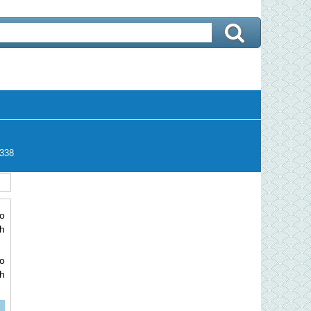
338
o
h
o
h