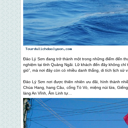
Đảo Lý Sơn
đang trở thành một trong những điểm đến th
nghiệm tại tỉnh Quảng Ngãi. Lữ khách đến đây không chỉ t
gió”, mà nơi đây còn có nhiều danh thắng, di tích lịch sử 
Đảo Lý Sơn
nơi được thiên nhiên ưu đãi, hình thành nhiề
Chùa Hang, hang Câu, cổng Tò Vò, miệng núi lửa, Giếng Tiền
làng An Vĩnh, Âm Linh tự…