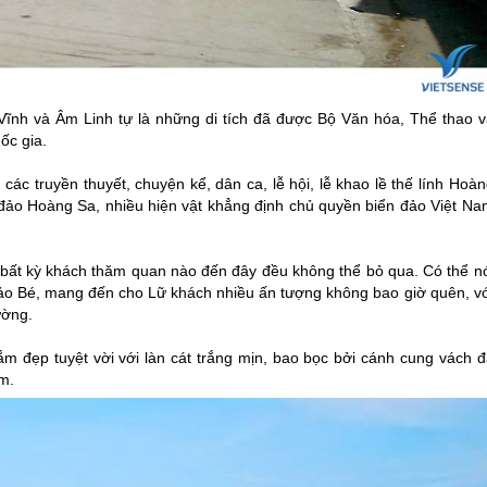
Vĩnh và Âm Linh tự là những di tích đã được Bộ Văn hóa, Thể thao v
ốc gia.
 truyền thuyết, chuyện kể, dân ca, lễ hội, lễ khao lề thế lính Hoà
uần đảo Hoàng Sa, nhiều hiện vật khẳng định chủ quyền biển đảo Việt N
bất kỳ khách thăm quan nào đến đây đều không thể bỏ qua. Có thể nó
đảo Bé, mang đến cho Lữ khách nhiều ấn tượng không bao giờ quên, vớ
ường.
tắm đẹp tuyệt vời với làn cát trắng mịn, bao bọc bởi cánh cung vách 
êm.