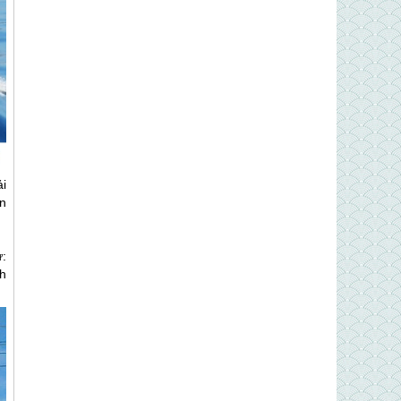
i
ọn
ư:
nh