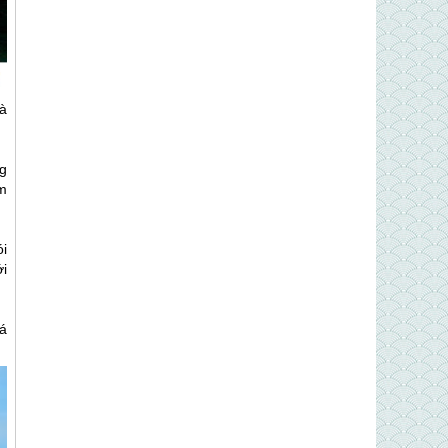
à
ng
am
i
i
đá