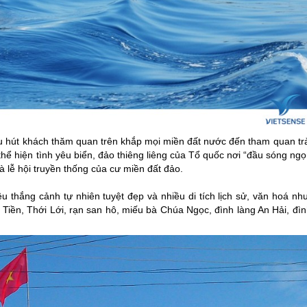
u hút khách thăm quan trên khắp mọi miền đất nước đến tham quan trả
hể hiện tình yêu biển, đảo thiêng liêng của Tổ quốc nơi “đầu sóng ng
và lễ hội truyền thống của cư miền đất đảo.
u thắng cảnh tự nhiên tuyệt đẹp và nhiều di tích lịch sử, văn hoá nh
, Thới Lới, rạn san hô, miếu bà Chúa Ngọc, đình làng An Hải, đì