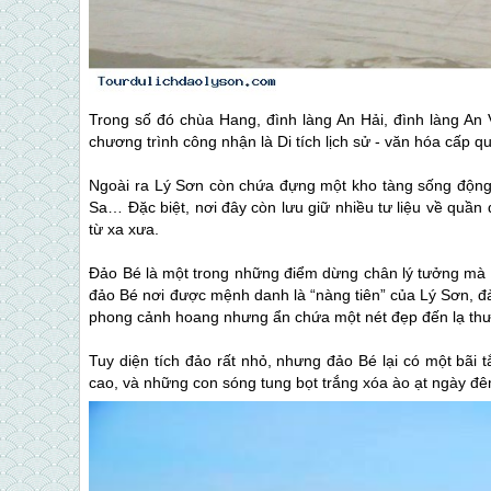
Trong số đó chùa Hang, đình làng An Hải, đình làng An 
chương trình công nhận là Di tích lịch sử - văn hóa cấp qu
Ngoài ra
Lý Sơn
còn chứa đựng một kho tàng sống động các
Sa… Đặc biệt, nơi đây còn lưu giữ nhiều tư liệu về q
từ xa xưa.
Đảo Bé là một trong những điểm dừng chân lý tưởng mà 
đảo Bé nơi được mệnh danh là “nàng tiên” của
Lý Sơn
, 
phong cảnh hoang nhưng ẩn chứa một nét đẹp đến lạ th
Tuy diện tích đảo rất nhỏ, nhưng đảo Bé lại có một bãi 
cao, và những con sóng tung bọt trắng xóa ào ạt ngày đ