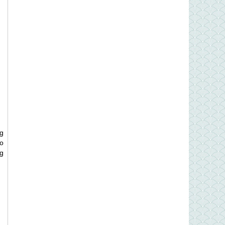
g
o
g