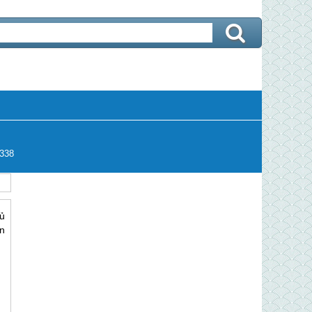
338
ủ
n