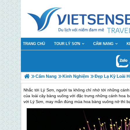
TRANG CHỦ
TOUR LÝ SƠN
CẨM NANG
K
Cẩm Nang
Kinh Nghiệm
Đẹp Lạ Kỳ Loài 
Nhắc tới Lý Sơn, người ta không chỉ nhớ tới những cánh
của loài cây bàng vuông với đặc trưng những cánh hoa b
với Lý Sơn, may mắn đúng mùa hoa bàng vuông nở thì bạ