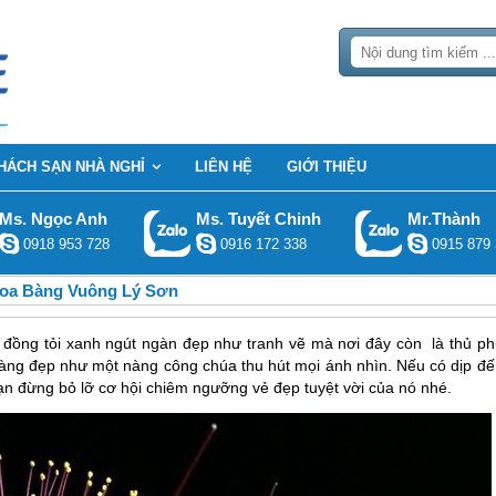
HÁCH SẠN NHÀ NGHỈ
LIÊN HỆ
GIỚI THIỆU
Ms. Ngọc Anh
Ms. Tuyết Chinh
Mr.Thành
0918 953 728
0916 172 338
0915 879 
Hoa Bàng Vuông Lý Sơn
 đồng tỏi xanh ngút ngàn đẹp như tranh vẽ mà nơi đây còn là thủ ph
àng đẹp như một nàng công chúa thu hút mọi ánh nhìn. Nếu có dịp đế
n đừng bỏ lỡ cơ hội chiêm ngưỡng vẻ đẹp tuyệt vời của nó nhé.